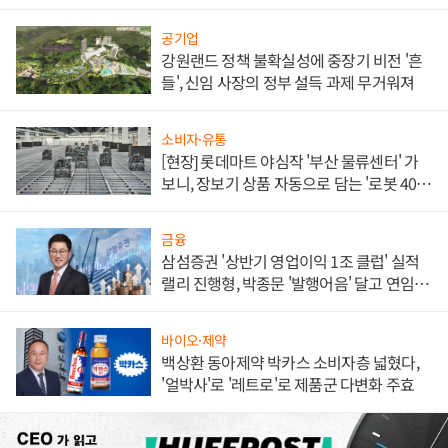
공기업
강원랜드 정책 불확실성에 중장기 비전 '흔
들', 신임 사장의 정부 설득 과제 무거워져
소비자·유통
[현장] 롯데마트 야심작 '부산 물류센터' 가
보니, 장보기 상품 자동으로 담는 '로봇 400
대' 장관
금융
삼섬증권 '상반기 영업이익 1조 클럽' 실적
랠리 진행형, 박종문 '발행어음' 달고 연임 향
하나
바이오·제약
백상환 동아제약 박카스 소비자층 넓혔다,
'얼박사'로 '레트로'로 제품군 다변화 주효