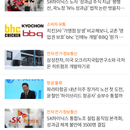
SK하이닉스 노사 '성과급 주식 지급' 평행
선, 곽노정 'N% 성과급' 법적 논란 벗을지 주
목
소비자·유통
치킨3사 '가맹점 상생' 비교해보니, 교촌 '영
업권 보호'·bhc '신메뉴 개발'·BBQ '원가 부
담'
전자·전기·정보통신
삼성전자, 미국 오크리지국립연구소와 극저
온 히트펌프 개발하기로
항공·물류
파라타항공 내년 미주 장거리 노선 첫 도전,
윤철민 '하이브리드 항공사' 승부수 통할까
전자·전기·정보통신
SK하이닉스 통합노조 설립 움직임 본격화,
성과급 체계 불만에 3500명 결집