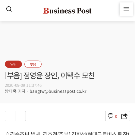
알림
부음
[부음] 정영윤 장인, 이택수 모친
2020-09-09 11:37:46
방태욱 기자 - bangtw@businesspost.co.kr
0
△김순조씨 별세, 김효정(주부) 김한석(현대글로비스 팀장)