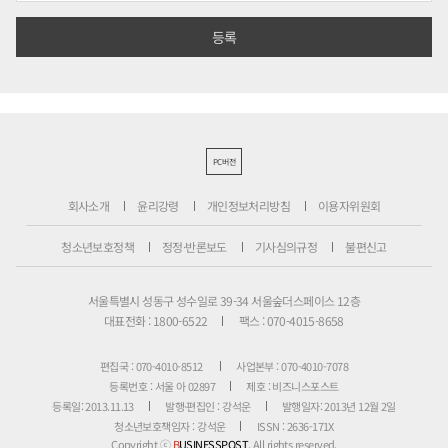
PC버전
회사소개
윤리강령
개인정보처리방침
이용자위원회
청소년보호정책
정정·반론보도
기사심의규정
불편신고
서울특별시 성동구 성수일로 39-34 서울숲더스페이스 12층
대표전화 : 1800-6522
팩스 : 070-4015-8658
편집국 : 070-4010-8512
사업본부 : 070-4010-7078
등록번호 : 서울 아 02897
제호 : 비즈니스포스트
등록일: 2013.11.13
발행·편집인 : 강석운
발행일자: 2013년 12월 2일
청소년보호책임자 : 강석운
ISSN : 2636-171X
Copyright ⓒ
B
USINESSPOST
. All rights reserved.