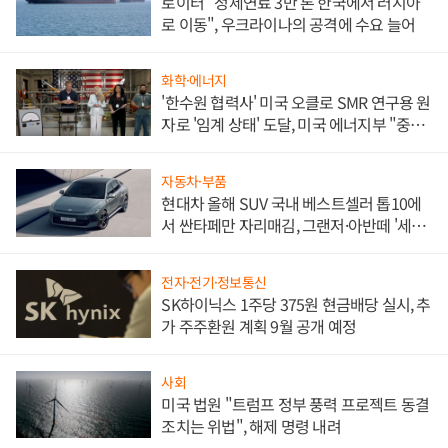
로이터 "정제연료 3만 톤 한국에서 러시아
로 이동", 우크라이나의 공격에 수요 늘어
화학·에너지
'한수원 협력사' 미국 오클로 SMR 연구용 원
자로 '임계 상태' 도달, 미국 에너지부 "중요
한 이정표"
자동차·부품
현대차 올해 SUV 국내 베스트셀러 톱10에
서 싼타페만 자리매김, 그랜저·아반떼 '세단
쌍끌이'로 내수 방어
전자·전기·정보통신
SK하이닉스 1주당 375원 현금배당 실시, 추
가 주주환원 계획 9월 공개 예정
사회
미국 법원 "트럼프 정부 풍력 프로젝트 동결
조치는 위법", 해제 명령 내려