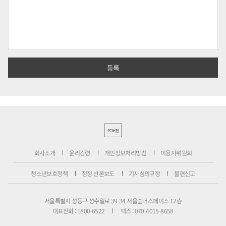
PC버전
회사소개
윤리강령
개인정보처리방침
이용자위원회
청소년보호정책
정정·반론보도
기사심의규정
불편신고
서울특별시 성동구 성수일로 39-34 서울숲더스페이스 12층
대표전화 : 1800-6522
팩스 : 070-4015-8658