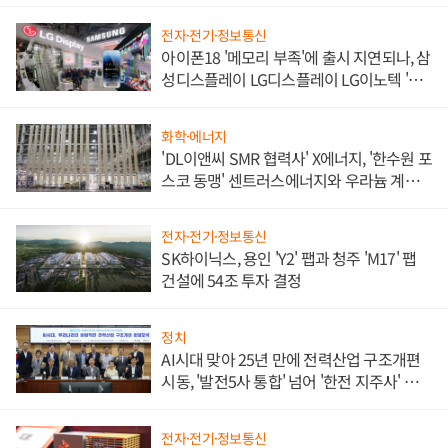
전자·전기·정보통신
아이폰18 '메모리 부족'에 출시 지연되나, 삼
성디스플레이 LG디스플레이 LG이노텍 '탈
애플' 수익 다각화 속도
화학·에너지
'DL이앤씨 SMR 협력사' X에너지, '한수원 포
스코 동맹' 센트러스에너지와 우라늄 계약
체결
전자·전기·정보통신
SK하이닉스, 용인 'Y2' 팹과 청주 'M17' 팹
건설에 54조 투자 결정
정치
AI시대 맞아 25년 만에 전력산업 구조개편
시동, '발전5사 통합' 넘어 '한전 지주사' 재편
론도
전자·전기·정보통신