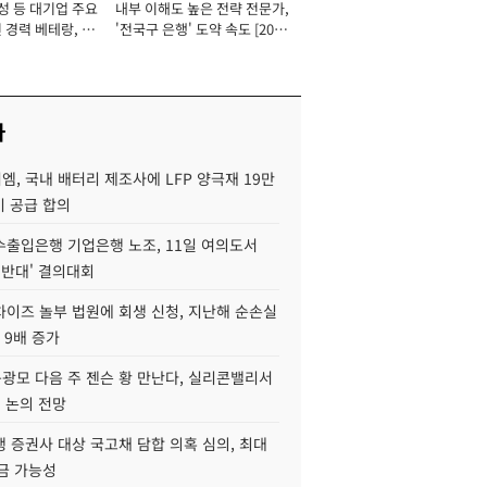
성 등 대기업 주요
내부 이해도 높은 전략 전문가,
 경력 베테랑, 신
'전국구 은행' 도약 속도 [2026
'초집중' 영업정지
년]
[2026년]
사
, 국내 배터리 제조사에 LFP 양극재 19만
기 공급 합의
수출입은행 기업은행 노조, 11일 여의도서
 반대' 결의대회
차이즈 놀부 법원에 회생 신청, 지난해 순손실
 9배 증가
구광모 다음 주 젠슨 황 만난다, 실리콘밸리서
' 논의 전망
 증권사 대상 국고채 담합 의혹 심의, 최대
금 가능성