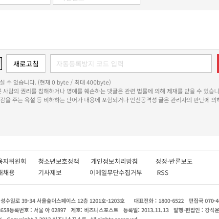
 수 있습니다. (현재 0 byte / 최대 400byte)
다른 사람의 권리를 침해하거나 명예를 훼손하는 댓글은 관련 법률에 의해 제재를 받을 수 있습니
쾌감을 주는 욕설 등 비하하는 단어가 내용에 포함되거나 인신공격성 글은 관리자의 판단에 의해
용자위원회
청소년보호정책
개인정보처리방침
정정·반론보도
인재채용
기사제보
이메일무단수집거부
RSS
수일로 39-34 서울숲더스페이스 12층 1201호-1203호
대표전화 : 1800-6522
편집국 070-4
8658
등록번호 : 서울 아 02897
제호: 비즈니스포스트
등록일: 2013.11.13
발행·편집인 : 강석
X
Copyright ? 2013 비즈니스포스트. All rights reserved.