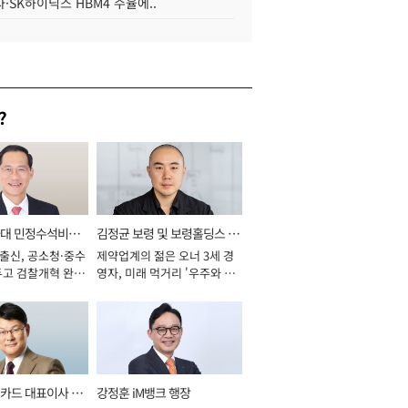
·SK하이닉스 HBM4 수율에..
?
와대 민정수석비서
김정균 보령 및 보령홀딩스 대
 출신, 공소청·중수
제약업계의 젊은 오너 3세 경
표이사 사장
두고 검찰개혁 완수
영자, 미래 먹거리 '우주와 헬
년]
스케어' 공들여 [2026년]
카드 대표이사 사
강정훈 iM뱅크 행장