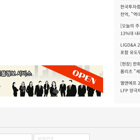
한국투자증
천억, "역
[오늘의 주
13%대 내
LIGD&A 
포함 유도무
[현장] 한
폼리츠 "세
엘앤에프 2
LFP 양극