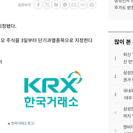
삼성전자 
공유하기
주가도 받칠
지정됐다.
오 주식을 3일부터 단기과열종목으로 지정한다
많이 본
외신 
1
거
산 반
되
삼성전
2
권가 
국내외
3
·대우
삼성전
4
까지
▲ 한국거래소 로고.
엔비디
5