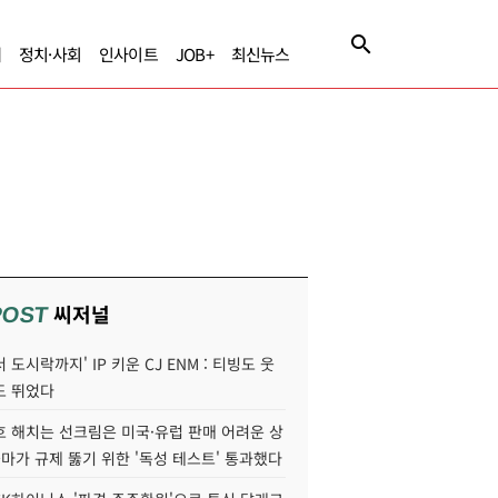
제
정치·사회
인사이트
JOB+
최신뉴스
씨저널
POST
 도시락까지' IP 키운 CJ ENM : 티빙도 웃
도 뛰었다
호 해치는 선크림은 미국·유럽 판매 어려운 상
콜마가 규제 뚫기 위한 '독성 테스트' 통과했다