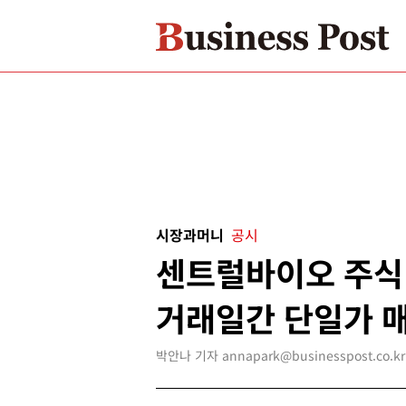
시장과머니
공시
센트럴바이오 주식 
거래일간 단일가 
박안나 기자 annapark@businesspost.co.kr