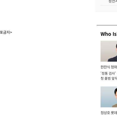
성전자
배포금지>
Who Is
한찬식 청
'정통 검사'
관
청 출범 앞
맡아 [2026
정상호 롯데