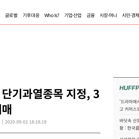
글로벌
기후대응
Who Is?
기업·산업
금융
시장·머니
시민·경
HUFF
단기과열종목 지정, 3
'드라마에서
매매
고 커머스
바닷속 산
2020-09-02 18:18:19
황 : 한국