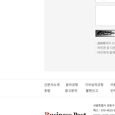
-
200자
까지 쓰실
- 저작권 등 
- 타인에게 불
신문사소개
윤리강령
기사심의규정
이
포럼
광고문의
불편신고
서울특별시 성동구 성
팩스 : 070-4015-
ISSN : 2636-171