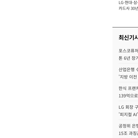
LG·현대·삼
장
카드사 30년
뢰 회복에 
제재 '부담' 
최신기
포스코퓨처엠
톤 6년 장
산업은행 
'지방 이전
한식 프랜
139억으로
LG 회장 
'피지컬 AI
공정위 은행
15조 과징