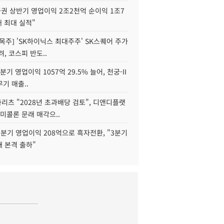
권 상반기 영업이익 2조2천억 순이익 1조7
대 최대 실적"
목주] 'SK하이닉스 최대주주' SK스퀘어 주가
려, 코스피 반도..
2분기 영업이익 1057억 29.5% 늘어, 천궁-II
기 매출..
화리츠 "2028년 초과배당 검토", 디앤디플랫
미콜론 문래 매각으..
분기 영업이익 208억으로 흑자전환, "3분기
재 본격 출하"