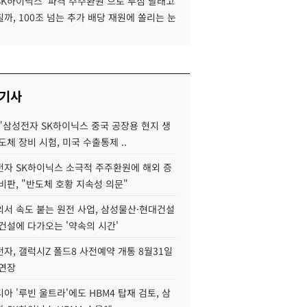
SK하이닉스 '파격 주주환원'으로 투심 달래고
까, 100조 넘는 추가 배당 재원에 쏠리는 눈
 기사
"삼성전자 SK하이닉스 중국 공장용 현지 생
도체 장비 시험, 미국 수출통제 ..
자 SK하이닉스 소극적 주주환원에 해외 증
비판, "반도체 호황 지속성 의문"
서 속도 붙는 원전 사업, 삼성물산·현대건설
건설에 다가오는 '약속의 시간'
자, 갤럭시Z 폴드8 사전예약 개통 8월31일
 연장
아 '루빈 울트라'에도 HBM4 탑재 검토, 삼