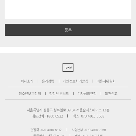
PC버전
회사소개
윤리강령
개인정보처리방침
이용자위원회
청소년보호정책
정정·반론보도
기사심의규정
불편신고
서울특별시 성동구 성수일로 39-34 서울숲더스페이스 12층
대표전화 : 1800-6522
팩스 : 070-4015-8658
편집국 : 070-4010-8512
사업본부 : 070-4010-7078
등록번호 : 서울 아 02897
제호 : 비즈니스포스트