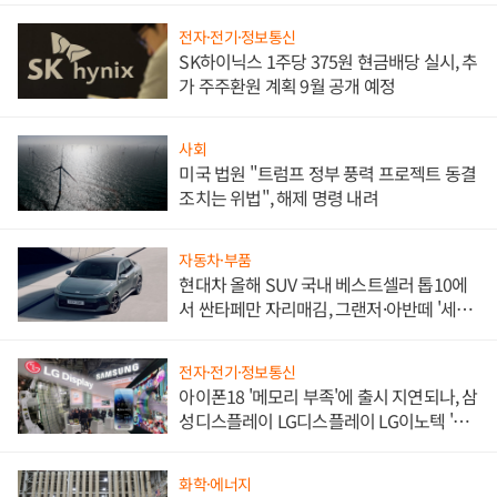
전자·전기·정보통신
SK하이닉스 1주당 375원 현금배당 실시, 추
가 주주환원 계획 9월 공개 예정
사회
미국 법원 "트럼프 정부 풍력 프로젝트 동결
조치는 위법", 해제 명령 내려
자동차·부품
현대차 올해 SUV 국내 베스트셀러 톱10에
서 싼타페만 자리매김, 그랜저·아반떼 '세단
쌍끌이'로 내수 방어
전자·전기·정보통신
아이폰18 '메모리 부족'에 출시 지연되나, 삼
성디스플레이 LG디스플레이 LG이노텍 '탈
애플' 수익 다각화 속도
화학·에너지