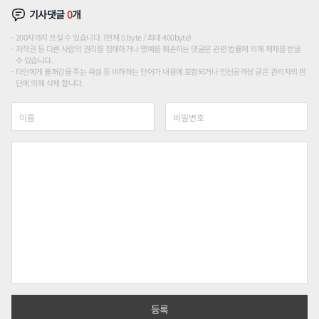
기사댓글
0
개
200자까지 쓰실 수 있습니다. (현재 0 byte / 최대 400byte)
저작권 등 다른 사람의 권리를 침해하거나 명예를 훼손하는 댓글은 관련 법률에 의해 제재를 받을
수 있습니다.
타인에게 불쾌감을 주는 욕설 등 비하하는 단어가 내용에 포함되거나 인신공격성 글은 관리자의 판
단에 의해 삭제 합니다.