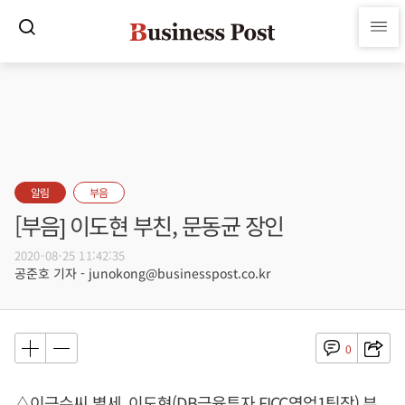
알림
부음
[부음] 이도현 부친, 문동균 장인
2020-08-25 11:42:35
공준호 기자 - junokong@businesspost.co.kr
0
△이근수씨 별세, 이도현(DB금융투자 FICC영업1팀장) 부