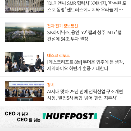
'DL이앤씨 SMR 협력사' X에너지, '한수원 포
스코 동맹' 센트러스에너지와 우라늄 계약
체결
전자·전기·정보통신
SK하이닉스, 용인 'Y2' 팹과 청주 'M17' 팹
건설에 54조 투자 결정
데스크 리포트
[데스크리포트 8월] 무더운 입추에 든 생각,
제약바이오 하반기 훈풍 기대한다
정치
AI시대 맞아 25년 만에 전력산업 구조개편
시동, '발전5사 통합' 넘어 '한전 지주사' 재편
론도