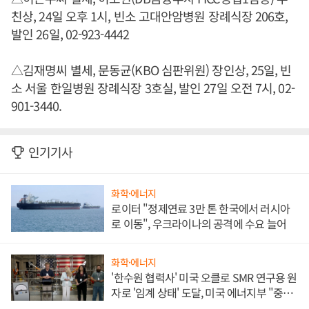
친상, 24일 오후 1시, 빈소 고대안암병원 장례식장 206호,
발인 26일, 02-923-4442
△김재명씨 별세, 문동균(KBO 심판위원) 장인상, 25일, 빈
소 서울 한일병원 장례식장 3호실, 발인 27일 오전 7시, 02-
901-3440.
인기기사
화학·에너지
로이터 "정제연료 3만 톤 한국에서 러시아
로 이동", 우크라이나의 공격에 수요 늘어
화학·에너지
'한수원 협력사' 미국 오클로 SMR 연구용 원
자로 '임계 상태' 도달, 미국 에너지부 "중요
한 이정표"