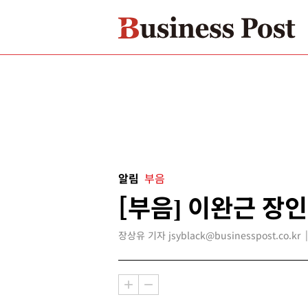
알림
부음
[부음] 이완근 장인
장상유 기자 jsyblack@businesspost.co.kr