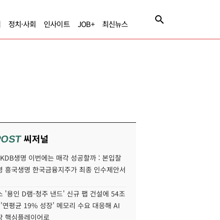
제
정치·사회
인사이트
JOB+
최신뉴스
씨저널
POST
' KDB생명 이번에는 매각 성공할까 : 본입찰
명 흥국생명 한국금융지주가 최종 인수제안서
 '용인 D램-청주 낸드' 신규 팹 건설에 54조
 '연평균 19% 성장' 메모리 수요 대응해 AI
장 핵심플레이어로