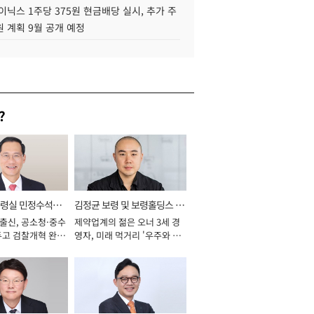
이닉스 1주당 375원 현금배당 실시, 추가 주
 계획 9월 공개 예정
?
통령실 민정수석비
김정균 보령 및 보령홀딩스 대
 출신, 공소청·중수
제약업계의 젊은 오너 3세 경
표이사 사장
두고 검찰개혁 완수
영자, 미래 먹거리 '우주와 헬
년]
스케어' 공들여 [2026년]