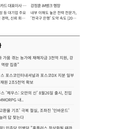
카드 대표이사 사
강정훈 iM뱅크 행장
성 등 대기업 주요
내부 이해도 높은 전략 전문가,
 경력, 신뢰 회복
'전국구 은행' 도약 속도 [2026
[2026년]
년]
사
 가뭄 겪는 농가에 재해자금 3천억 지원, 강
 역량 집중"
스 포스코인터내셔널과 포스코DX 지분 일부
 재원 2조5천억 확보
투스 '제우스: 오만의 신' 8월26일 출시, 진입
MMORPG 내..
고환율 기조' 극복 절실, 조좌진 '인바운드'
늘려 답 찾는다
정말] 민주당 민병덕 "홈플러스 정상화될 때까