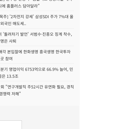
니에 홈플러스 담아달라"
목주] '2차전지 강세' 삼성SDI 주가 7%대 올
 외국인 매도세..
 '돌려차기 발언' 서범수·진종오 징계 착수,
2명은 사퇴
 매각 본입찰에 한화생명 흥국생명 한국투자
3곳 참여
분기 영업이익 6753억으로 66.9% 늘어, 민
은 13.5조
회 "연구개발직 주52시간 유연화 필요, 경직
경쟁력 저해"