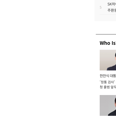
SK하
5
주환원
Who Is
한찬식 대
'정통 검사'
서관
청 출범 앞
맡아 [2026