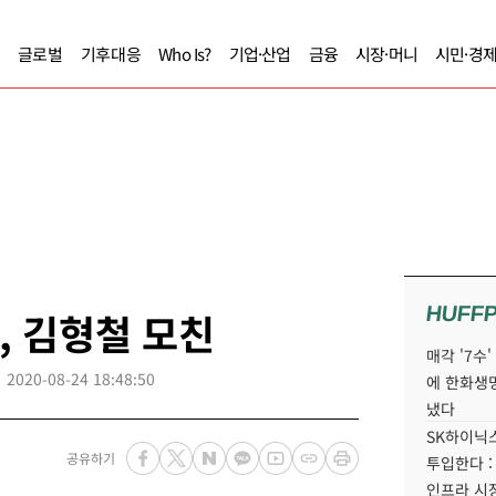
글로벌
기후대응
Who Is?
기업·산업
금융
시장·머니
시민·경
HUFF
, 김형철 모친
매각 '7수
2020-08-24 18:48:50
에 한화생
냈다
SK하이닉스
공유하기
투입한다 :
인프라 시