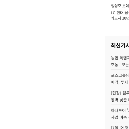
정상호 롯데
LG·현대·삼
장
카드사 30년
에 '초집중' 
최신기
농협 폭염과
호동 "모든
포스코홀딩
매각, 투자
[현장] 컴
장벽 낮춘 
하나투어 '
사업 비중 
[7일 오!