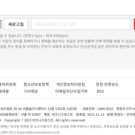
 수 있습니다. (현재 0 byte / 최대 400byte)
다른 사람의 권리를 침해하거나 명예를 훼손하는 댓글은 관련 법률에 의해 제재를 받을 수 있습니
쾌감을 주는 욕설 등 비하하는 단어가 내용에 포함되거나 인신공격성 글은 관리자의 판단에 의해
용자위원회
청소년보호정책
개인정보처리방침
정정·반론보도
인재채용
기사제보
이메일무단수집거부
RSS
수일로 39-34 서울숲더스페이스 12층 1201호-1203호
대표전화 : 1800-6522
편집국 070-4
8658
등록번호 : 서울 아 02897
제호: 비즈니스포스트
등록일: 2013.11.13
발행·편집인 : 강석
X
Copyright ? 2013 비즈니스포스트. All rights reserved.
 매체는 독자와 취재원 등 뉴스이용자의 권리 보장을 위해 반론이나 정정보도, 추후보도를 요청할 수 
0-6522 bspost@businesspost.co.kr