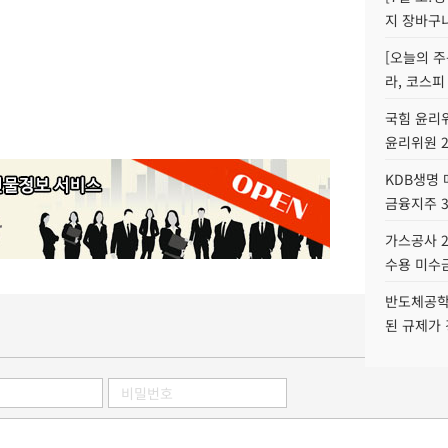
지 장바구
[오늘의 주
라, 코스피
국힘 윤리위
윤리위원 
KDB생명
금융지주 
가스공사 2
수용 미수금
반도체공학
된 규제가 