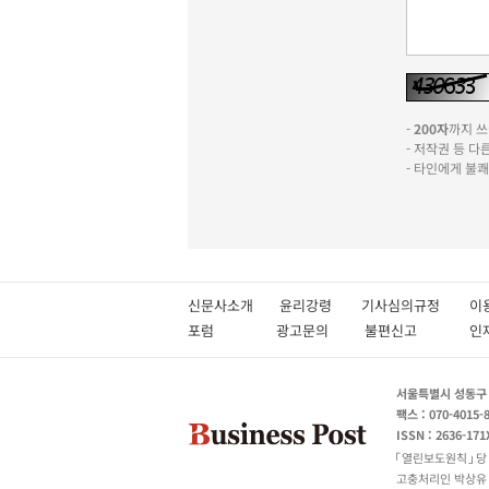
-
200자
까지 쓰실
- 저작권 등 
- 타인에게 불
신문사소개
윤리강령
기사심의규정
이
포럼
광고문의
불편신고
서울특별시 성동구 성
팩스 : 070-4015-
ISSN : 2636-171
열린보도원칙
당
고충처리인 박상유 180