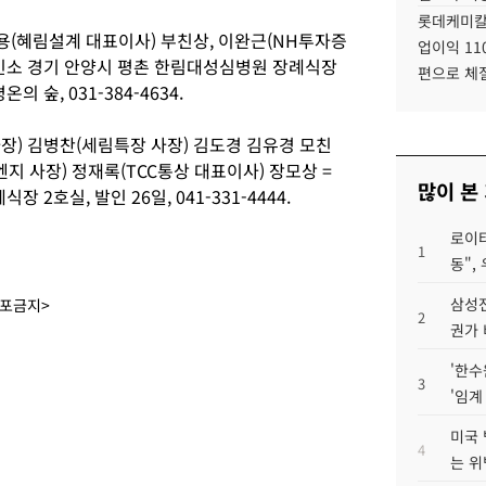
롯데케미칼
용(혜림설계 대표이사) 부친상, 이완근(NH투자증
업이익 11
, 빈소 경기 안양시 평촌 한림대성심병원 장례식장
편으로 체
의 숲, 031-384-4634.
장) 김병찬(세림특장 사장) 김도경 김유경 모친
지 사장) 정재록(TCC통상 대표이사) 장모상 =
많이 본
 2호실, 발인 26일, 041-331-4444.
로이터
1
동",
삼성전
배포금지>
2
권가 
'한수
3
'임계
미국 
4
는 위