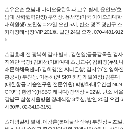
△유은순 호남대 바이오융합학과 교수 별세, 윤인모(호
남대 산학협력단장) 부인상, 윤서영(미국 아이오와대학
대학원생) 모친상 = 22일 오전 5시, 빈소 광주 광산구 스
카이장례식장 VIP 201호, 발인 24일 오전, 070-4481-912
5.
△김홍래 전 광복회 감사 별세, 김현열(금융감독원 검사
지원단 국장) 김희선(이화여대 초빙교수) 김희정(두빛나
래문화체육센터) 김희영(전 씨티은행) 김지수(전 영화진
흥공사) 부친상, 이동하(전 SK마케팅개발원장) 김홍대
(대한항공 기술연구원 전문위원) 박병화(대우건설 NLN
GPJ팀) 황경욱(HSBC 캐나다) 장인상 = 22일, 빈소 서울
강남구 삼성서울병원 장례식장 3호실, 발인 25일 오전 6
시30분, 02-3410-3151.
△이명길씨 별세, 이강훈(롯데물산 상무) 부친상 = 22일,