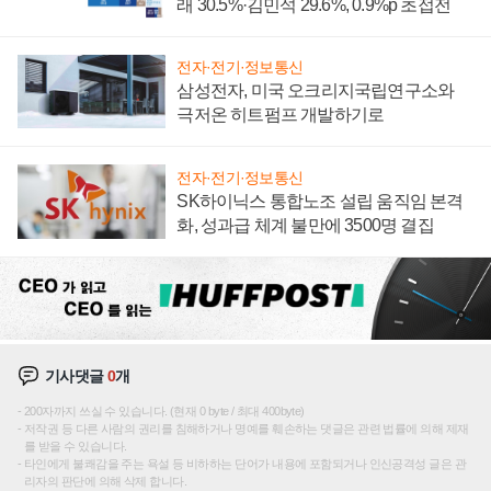
래 30.5%·김민석 29.6%, 0.9%p 초접전
전자·전기·정보통신
삼성전자, 미국 오크리지국립연구소와
극저온 히트펌프 개발하기로
전자·전기·정보통신
SK하이닉스 통합노조 설립 움직임 본격
화, 성과급 체계 불만에 3500명 결집
기사댓글
0
개
200자까지 쓰실 수 있습니다. (현재 0 byte / 최대 400byte)
저작권 등 다른 사람의 권리를 침해하거나 명예를 훼손하는 댓글은 관련 법률에 의해 제재
를 받을 수 있습니다.
타인에게 불쾌감을 주는 욕설 등 비하하는 단어가 내용에 포함되거나 인신공격성 글은 관
리자의 판단에 의해 삭제 합니다.