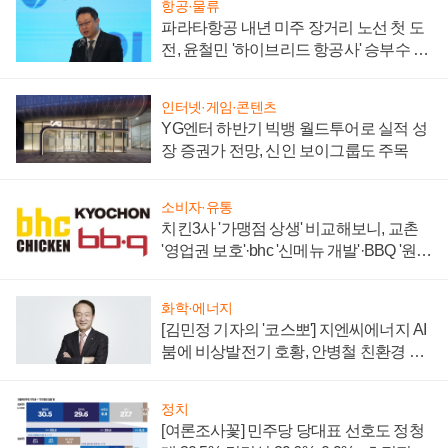
항공·물류
파라타항공 내년 미주 장거리 노선 첫 도
전, 윤철민 '하이브리드 항공사' 승부수 통
할까
인터넷·게임·콘텐츠
YG엔터 하반기 빅뱅 월드투어로 실적 성
장 증권가 전망, 신인 보이그룹도 주목
소비자·유통
치킨3사 '가맹점 상생' 비교해보니, 교촌
'영업권 보호'·bhc '신메뉴 개발'·BBQ '원가
부담'
화학·에너지
[김민정 기자의 '코스뽀'] 지엔씨에너지 AI
붐에 비상발전기 호황, 안병철 친환경 에
너지 발전전문기업 향한다
정치
[여론조사꽃] 민주당 당대표 선호도 정청