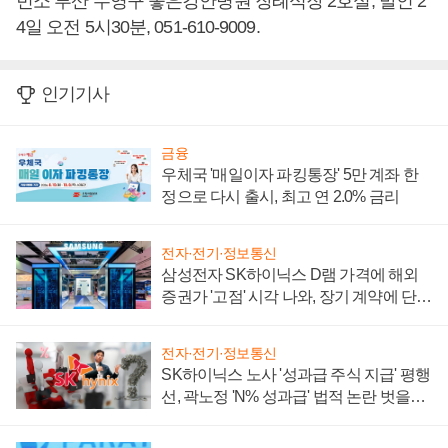
빈소 부산 수영구 좋은강안병원 장례식장 2호실, 발인 2
4일 오전 5시30분, 051-610-9009.
인기기사
금융
우체국 '매일이자 파킹통장' 5만 계좌 한
정으로 다시 출시, 최고 연 2.0% 금리
전자·전기·정보통신
삼성전자 SK하이닉스 D램 가격에 해외
증권가 '고점' 시각 나와, 장기 계약에 단점
부각
전자·전기·정보통신
SK하이닉스 노사 '성과급 주식 지급' 평행
선, 곽노정 'N% 성과급' 법적 논란 벗을지
주목