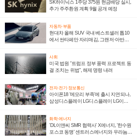
SK하이닉스 1주당 375원 현금배당 실시,
추가 주주환원 계획 9월 공개 예정
자동차·부품
현대차 올해 SUV 국내 베스트셀러 톱10
에서 싼타페만 자리매김, 그랜저·아반떼
'세단 쌍끌이'로 내수 방어
사회
미국 법원 "트럼프 정부 풍력 프로젝트 동
결 조치는 위법", 해제 명령 내려
전자·전기·정보통신
아이폰18 '메모리 부족'에 출시 지연되나,
삼성디스플레이 LG디스플레이 LG이노
텍 '탈애플' 수익 다각화 속도
화학·에너지
'DL이앤씨 SMR 협력사' X에너지, '한수원
포스코 동맹' 센트러스에너지와 우라늄