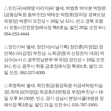
△민진규(세례명 마리아)씨 별세, 박병호 박석분 박창완
(금융감독원 옴부즈만) 박태순 박창호(정의당 경북도당
위원장) 박춘미 모친상 = 18일 낮 12시, 빈소 경북 포항
시 포항시민전문장례식장 특6호실, 발인 20일 오전 9시,
054-253-4444.
△정인기씨 별세, 정만식(서남기획) 정만훈(자영업) 정
만욱(나라감정) 부친상, 노희균(중국 신정전자 대표) 박
상수(뉴시스 광주전남본부 부국장) 장인상 = 19일 오전
3시, 빈소 광주시 학동 금호장례식장 특301호, 발인 21
일 오전, 062-227-4000.
△최명학씨 별세, 최인호(금융감독원 자금세탁방지실
장) 최재성(자영업) 최경호(대한항공 부장)부친상 = 18
일 오후 8시30분, 빈소 경기 성남시 분당서울대병원 장
례식장 특3호실, 발인 21일 오전 6시, 031-787-1500.