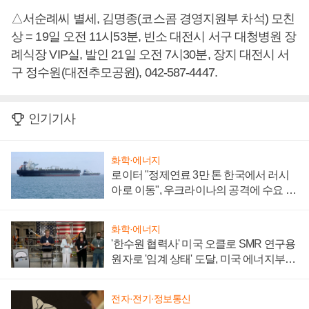
△서순례씨 별세, 김명종(코스콤 경영지원부 차석) 모친
상 = 19일 오전 11시53분, 빈소 대전시 서구 대청병원 장
례식장 VIP실, 발인 21일 오전 7시30분, 장지 대전시 서
구 정수원(대전추모공원), 042-587-4447.
인기기사
화학·에너지
로이터 "정제연료 3만 톤 한국에서 러시
아로 이동", 우크라이나의 공격에 수요 늘
어
화학·에너지
'한수원 협력사' 미국 오클로 SMR 연구용
원자로 '임계 상태' 도달, 미국 에너지부
"중요한 이정표"
전자·전기·정보통신