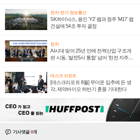
계약 체결
전자·전기·정보통신
SK하이닉스, 용인 'Y2' 팹과 청주 'M17' 팹
건설에 54조 투자 결정
정치
AI시대 맞아 25년 만에 전력산업 구조개
편 시동, '발전5사 통합' 넘어 '한전 지주사'
재편론도
데스크 리포트
[데스크리포트 8월] 무더운 입추에 든 생
각, 제약바이오 하반기 훈풍 기대한다
기사댓글
0
개