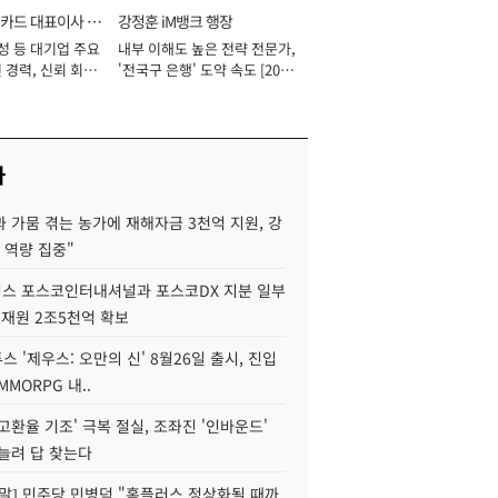
카드 대표이사 사
강정훈 iM뱅크 행장
성 등 대기업 주요
내부 이해도 높은 전략 전문가,
 경력, 신뢰 회복
'전국구 은행' 도약 속도 [2026
[2026년]
년]
사
 가뭄 겪는 농가에 재해자금 3천억 지원, 강
 역량 집중"
스 포스코인터내셔널과 포스코DX 지분 일부
 재원 2조5천억 확보
투스 '제우스: 오만의 신' 8월26일 출시, 진입
MMORPG 내..
고환율 기조' 극복 절실, 조좌진 '인바운드'
늘려 답 찾는다
정말] 민주당 민병덕 "홈플러스 정상화될 때까