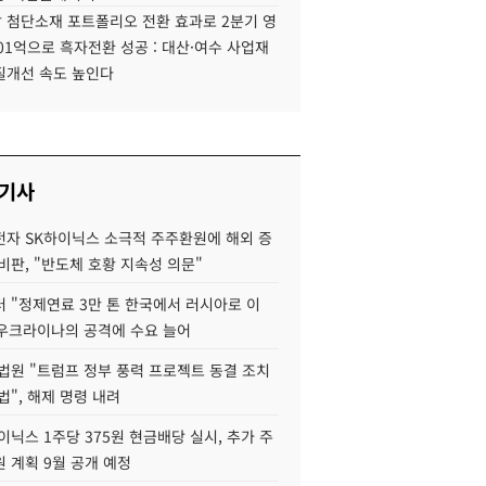
 첨단소재 포트폴리오 전환 효과로 2분기 영
01억으로 흑자전환 성공 : 대산·여수 사업재
질개선 속도 높인다
 기사
자 SK하이닉스 소극적 주주환원에 해외 증
비판, "반도체 호황 지속성 의문"
 "정제연료 3만 톤 한국에서 러시아로 이
 우크라이나의 공격에 수요 늘어
법원 "트럼프 정부 풍력 프로젝트 동결 조치
법", 해제 명령 내려
이닉스 1주당 375원 현금배당 실시, 추가 주
 계획 9월 공개 예정