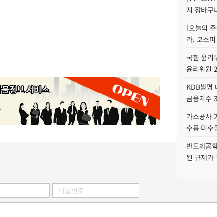
지 장바구
[오늘의 주
라, 코스피
국힘 윤리위
윤리위원 
KDB생명
금융지주 
가스공사 2
수용 미수금
반도체공학
된 규제가 