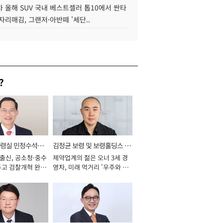
 올해 SUV 국내 베스트셀러 톱10에서 싼타
자리매김, 그랜저·아반떼 '세단..
?
통령실 민정수석비
김정균 보령 및 보령홀딩스 대
 출신, 공소청·중수
제약업계의 젊은 오너 3세 경
표이사 사장
두고 검찰개혁 완수
영자, 미래 먹거리 '우주와 헬
년]
스케어' 공들여 [2026년]