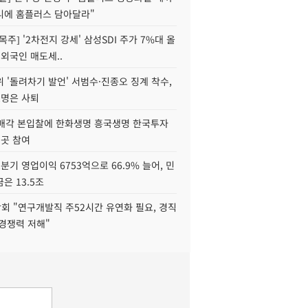
니에 홈플러스 담아달라"
목주] '2차전지 강세' 삼성SDI 주가 7%대 올
 외국인 매도세..
 '돌려차기 발언' 서범수·진종오 징계 착수,
2명은 사퇴
 매각 본입찰에 한화생명 흥국생명 한국투자
3곳 참여
분기 영업이익 6753억으로 66.9% 늘어, 민
은 13.5조
회 "연구개발직 주52시간 유연화 필요, 경직
경쟁력 저해"