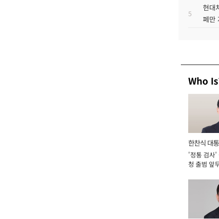
현대차
5
페만 
Who Is
한찬식 대
'정통 검사'
서관
청 출범 앞
맡아 [2026