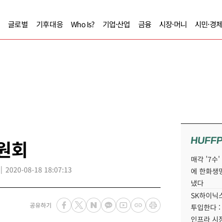
글로벌
기후대응
Who Is?
기업·산업
금융
시장·머니
시민·경
HUFF
위원회
매각 '7수
2020-08-18 18:07:13
에 한화생
냈다
SK하이닉스
공유하기
투입한다 :
인프라 시