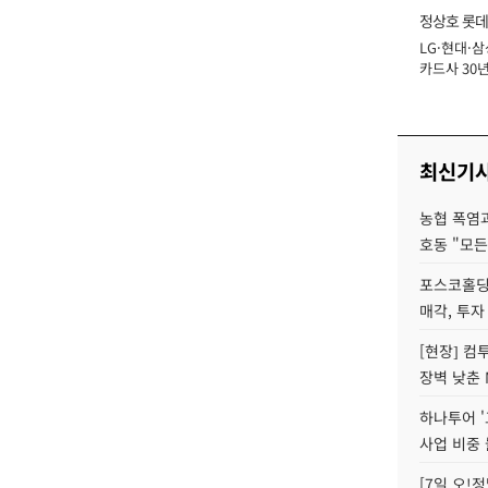
정상호 롯데
LG·현대·삼
장
카드사 30년
에 '초집중' 
최신기
농협 폭염과
호동 "모든
포스코홀딩
매각, 투자
[현장] 컴
장벽 낮춘 
하나투어 '
사업 비중 
[7일 오!