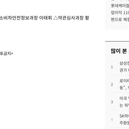
롯데케미칼
업이익 11
△소비자안전정보과장 이태휘 △약관심사과장 황
편으로 체
많이 본
배포금지>
삼성전
1
권가 
로이터
2
동",
미국 
3
는 위
SK하
4
주환원