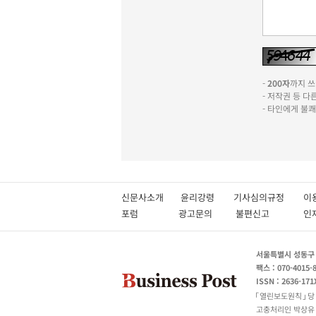
-
200자
까지 쓰실
- 저작권 등 
- 타인에게 불
신문사소개
윤리강령
기사심의규정
이
포럼
광고문의
불편신고
서울특별시 성동구 성
팩스 : 070-4015-
ISSN : 2636-171
열린보도원칙
당
고충처리인 박상유 180