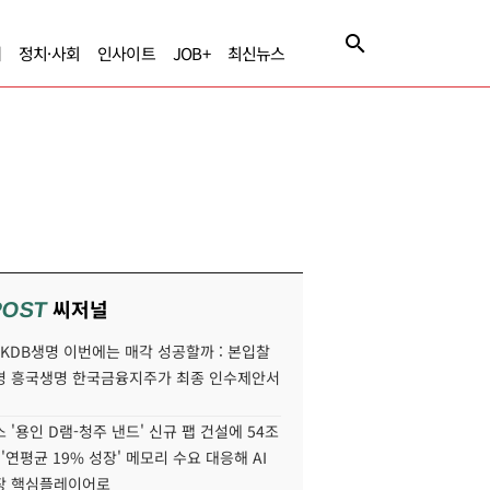
제
정치·사회
인사이트
JOB+
최신뉴스
씨저널
POST
' KDB생명 이번에는 매각 성공할까 : 본입찰
명 흥국생명 한국금융지주가 최종 인수제안서
 '용인 D램-청주 낸드' 신규 팹 건설에 54조
 '연평균 19% 성장' 메모리 수요 대응해 AI
장 핵심플레이어로