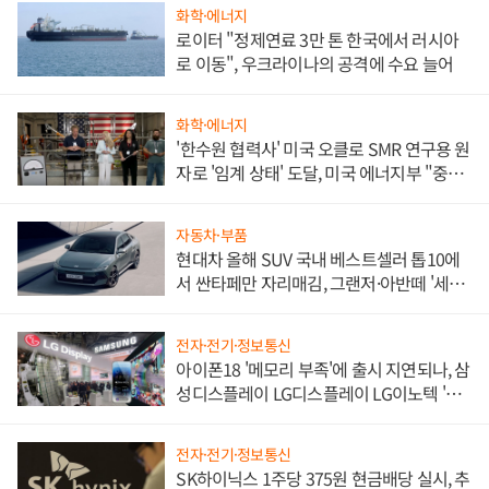
화학·에너지
로이터 "정제연료 3만 톤 한국에서 러시아
로 이동", 우크라이나의 공격에 수요 늘어
화학·에너지
'한수원 협력사' 미국 오클로 SMR 연구용 원
자로 '임계 상태' 도달, 미국 에너지부 "중요
한 이정표"
자동차·부품
현대차 올해 SUV 국내 베스트셀러 톱10에
서 싼타페만 자리매김, 그랜저·아반떼 '세단
쌍끌이'로 내수 방어
전자·전기·정보통신
아이폰18 '메모리 부족'에 출시 지연되나, 삼
성디스플레이 LG디스플레이 LG이노텍 '탈
애플' 수익 다각화 속도
전자·전기·정보통신
SK하이닉스 1주당 375원 현금배당 실시, 추