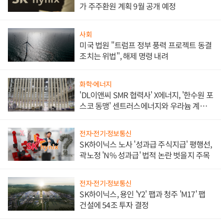
가 주주환원 계획 9월 공개 예정
사회
미국 법원 "트럼프 정부 풍력 프로젝트 동결
조치는 위법", 해제 명령 내려
화학·에너지
'DL이앤씨 SMR 협력사' X에너지, '한수원 포
스코 동맹' 센트러스에너지와 우라늄 계약
체결
전자·전기·정보통신
SK하이닉스 노사 '성과급 주식지급' 평행선,
곽노정 'N% 성과급' 법적 논란 벗을지 주목
전자·전기·정보통신
SK하이닉스, 용인 'Y2' 팹과 청주 'M17' 팹
건설에 54조 투자 결정