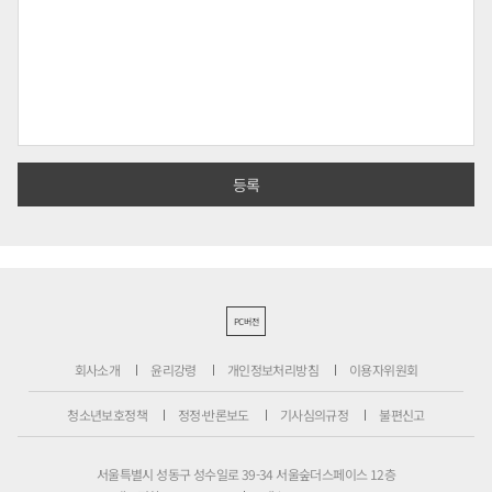
PC버전
회사소개
윤리강령
개인정보처리방침
이용자위원회
청소년보호정책
정정·반론보도
기사심의규정
불편신고
서울특별시 성동구 성수일로 39-34 서울숲더스페이스 12층