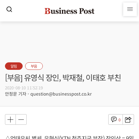
알림
부음
[부음] 유영식 장인, 박재철, 이태호 부친
2020-08-10 11:52:19
안정문 기자 - question@businesspost.co.kr
0
△엄태유씨 별세, 유형식(YTN 청주지국 부장) 장인상 = 9일