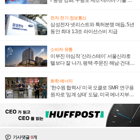
I' 동맹 강화, 구광모 제조·데이터·기술 결
집해 종합 로보틱스 기업으로
전자·전기·정보통신
삼성전자 넷리스트와 특허분쟁 매듭, 5년
동안 최대 1.3조 라이선스비 지급
소비자·유통
이부진 야심작 '신라스테이' 서울신라호
텔보다 잘 나가, 평택·주문진·해남·건대로
성장판 더 넓힌다
화학·에너지
'한수원 협력사' 미국 오클로 SMR 연구용
원자로 '임계 상태' 도달, 미국 에너지부
"중요한 이정표"
기사댓글
0
개