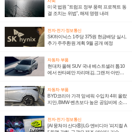
사회
미국 법원 "트럼프 정부 풍력 프로젝트 동
결 조치는 위법", 해제 명령 내려
전자·전기·정보통신
SK하이닉스 1주당 375원 현금배당 실시,
추가 주주환원 계획 9월 공개 예정
자동차·부품
현대차 올해 SUV 국내 베스트셀러 톱10
에서 싼타페만 자리매김, 그랜저·아반떼
'세단 쌍끌이'로 내수 방어
자동차·부품
BYD코리아 가격 앞세워 수입차 4위 올랐
지만, BMW·벤츠보다 높은 공임비에 소비
자 불만 폭발
전자·전기·정보통신
[AI 뭉쳐야 산다⑧] LG·엔비디아 '피지컬 A