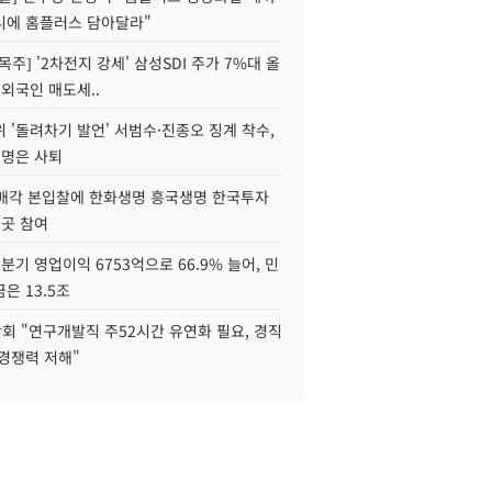
니에 홈플러스 담아달라"
목주] '2차전지 강세' 삼성SDI 주가 7%대 올
 외국인 매도세..
 '돌려차기 발언' 서범수·진종오 징계 착수,
2명은 사퇴
 매각 본입찰에 한화생명 흥국생명 한국투자
3곳 참여
분기 영업이익 6753억으로 66.9% 늘어, 민
은 13.5조
회 "연구개발직 주52시간 유연화 필요, 경직
경쟁력 저해"