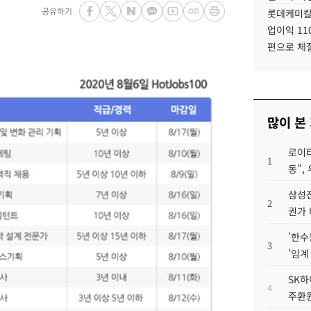
공유하기
롯데케미칼
업이익 11
편으로 체
많이 본
로이터
1
동",
삼성전
2
권가 
'한수
3
'임계
SK하
4
주환원