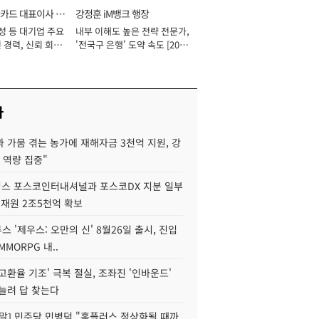
카드 대표이사 사
강정훈 iM뱅크 행장
성 등 대기업 주요
내부 이해도 높은 전략 전문가,
 경력, 신뢰 회복
'전국구 은행' 도약 속도 [2026
[2026년]
년]
사
 가뭄 겪는 농가에 재해자금 3천억 지원, 강
 역량 집중"
스 포스코인터내셔널과 포스코DX 지분 일부
 재원 2조5천억 확보
투스 '제우스: 오만의 신' 8월26일 출시, 진입
MMORPG 내..
고환율 기조' 극복 절실, 조좌진 '인바운드'
늘려 답 찾는다
정말] 민주당 민병덕 "홈플러스 정상화될 때까