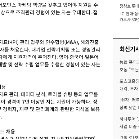
 퍼포먼스 마케팅 역량을 갖추고 있어야 지원할 수
정상호 롯데
 이상으로 조직관리 경험이 있는 자는 우대한다. 접
LG·현대·삼
장
카드사 30년
에 '초집중' 
(KPI) 관리 업무와 인수합병(M&A), 해외진출
최신기
자를 채용한다. 대기업 전략기획팀 또는 경영관리
 자에게 지원자격이 주어진다. 영어∙중국어∙일본어
농협 폭염과
개발 및 전략 수립 업무를 수행한 경험이 있는 자는
호동 "모든
포스코홀딩
채용
매각, 투자
표 관리, 데이터 분석, 트러블 슈팅 등의 업무를
[현장] 컴
야 경력이 7년 이상인 자는 지원이 가능하다. 정
장벽 낮춘 
무 경력자, 재무 및 관리회계와 관련한 지식을 보유
.
하나투어 '
사업 비중 
턴트 채용
[7일 오!
 혁신(PI) 과제 설계, 전사적자원관리(ERP)