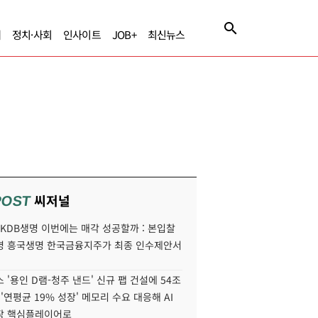
제
정치·사회
인사이트
JOB+
최신뉴스
씨저널
POST
' KDB생명 이번에는 매각 성공할까 : 본입찰
명 흥국생명 한국금융지주가 최종 인수제안서
 '용인 D램-청주 낸드' 신규 팹 건설에 54조
 '연평균 19% 성장' 메모리 수요 대응해 AI
장 핵심플레이어로