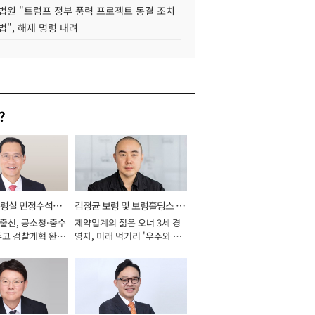
법원 "트럼프 정부 풍력 프로젝트 동결 조치
법", 해제 명령 내려
?
통령실 민정수석비
김정균 보령 및 보령홀딩스 대
 출신, 공소청·중수
제약업계의 젊은 오너 3세 경
표이사 사장
두고 검찰개혁 완수
영자, 미래 먹거리 '우주와 헬
년]
스케어' 공들여 [2026년]