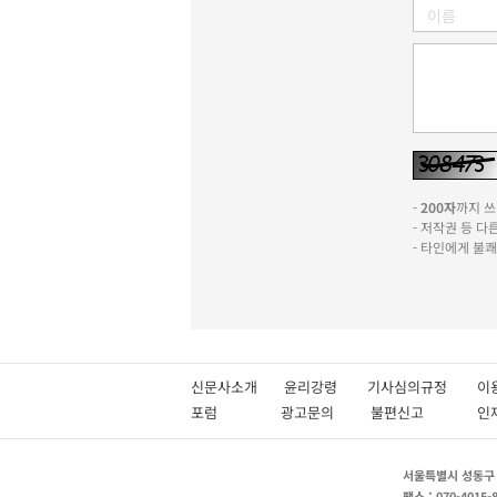
-
200자
까지 쓰실
- 저작권 등 
- 타인에게 불
신문사소개
윤리강령
기사심의규정
이
포럼
광고문의
불편신고
서울특별시 성동구 성
팩스 : 070-4015-