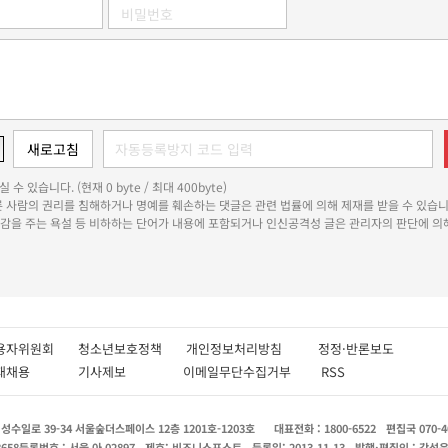
 수 있습니다. (현재 0 byte / 최대 400byte)
다른 사람의 권리를 침해하거나 명예를 훼손하는 댓글은 관련 법률에 의해 제재를 받을 수 있습니
쾌감을 주는 욕설 등 비하하는 단어가 내용에 포함되거나 인신공격성 글은 관리자의 판단에 의해
용자위원회
청소년보호정책
개인정보처리방침
정정·반론보도
인재채용
기사제보
이메일무단수집거부
RSS
수일로 39-34 서울숲더스페이스 12층 1201호-1203호
대표전화 : 1800-6522
편집국 070-4
8658
등록번호 : 서울 아 02897
제호: 비즈니스포스트
등록일: 2013.11.13
발행·편집인 : 강석