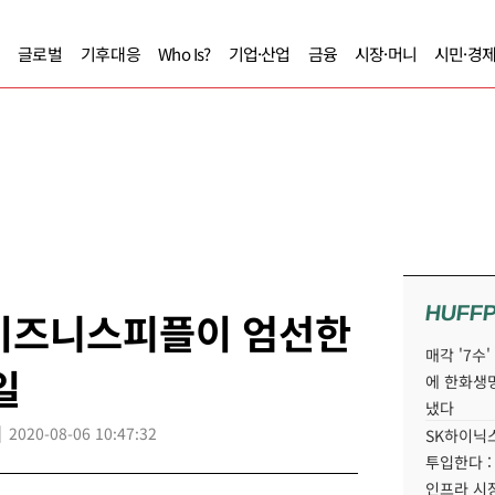
글로벌
기후대응
Who Is?
기업·산업
금융
시장·머니
시민·경
HUFF
0] 비즈니스피플이 엄선한
매각 '7수
일
에 한화생
냈다
2020-08-06 10:47:32
SK하이닉스
투입한다 :
인프라 시