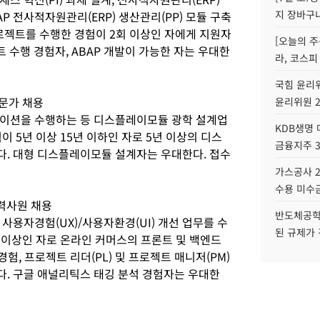
지 장바구
P 전사적자원관리(ERP) 생산관리(PP) 모듈 구축
로젝트를 수행한 경험이 2회 이상인 자에게 지원자
[오늘의 주
트 수행 경험자, ABAP 개발이 가능한 자는 우대한
라, 코스피
국힘 윤리위
전문가 채용
윤리위원 
레이션을 수행하는 등 디스플레이모듈 광학 설계업
KDB생명
이 5년 이상 15년 이하인 자로 5년 이상의 디스
금융지주 
. 대형 디스플레이모듈 설계자는 우대한다. 접수
가스공사 2
수용 미수금
력사원 채용
반도체공학
사용자경험(UX)/사용자환경(UI) 개선 업무를 수
된 규제가 
 이상인 자로 온라인 커머스의 프론트 및 백엔드
경험, 프로젝트 리더(PL) 및 프로젝트 매니저(PM)
. 구글 애널리틱스 태깅 분석 경험자는 우대한