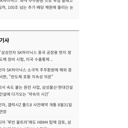
SK하이닉스 '파격 주주환원'으로 투심 달래고
까, 100조 넘는 추가 배당 재원에 쏠리는 눈
 기사
"삼성전자 SK하이닉스 중국 공장용 현지 생
도체 장비 시험, 미국 수출통제 ..
자 SK하이닉스 소극적 주주환원에 해외 증
비판, "반도체 호황 지속성 의문"
서 속도 붙는 원전 사업, 삼성물산·현대건설
건설에 다가오는 '약속의 시간'
자, 갤럭시Z 폴드8 사전예약 개통 8월31일
 연장
아 '루빈 울트라'에도 HBM4 탑재 검토, 삼