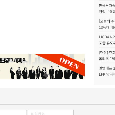
한국투자증
천억, "역
[오늘의 주
13%대 내
LIGD&A 
포함 유도무
[현장] 한
폼리츠 "세
엘앤에프 2
LFP 양극