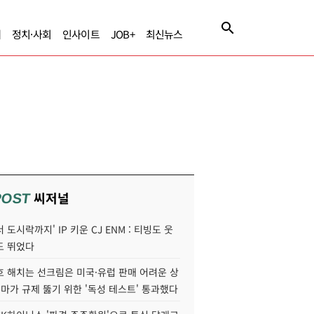
제
정치·사회
인사이트
JOB+
최신뉴스
씨저널
POST
 도시락까지' IP 키운 CJ ENM : 티빙도 웃
도 뛰었다
호 해치는 선크림은 미국·유럽 판매 어려운 상
콜마가 규제 뚫기 위한 '독성 테스트' 통과했다