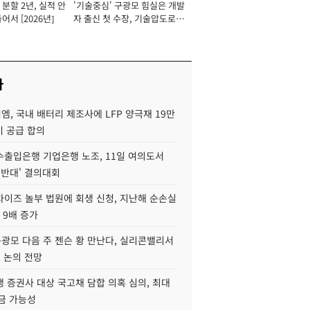
분할 2년, 실적 안
'기술중심' 구광모 힘실은 개발
이사 사장
어서 [2026년]
자 출신 첫 수장, 기술압도로
경쟁력 확보 사활 [2026년]
사
, 국내 배터리 제조사에 LFP 양극재 19만
기 공급 합의
수출입은행 기업은행 노조, 11일 여의도서
 반대' 결의대회
차이즈 놀부 법원에 회생 신청, 지난해 순손실
 9배 증가
구광모 다음 주 젠슨 황 만난다, 실리콘밸리서
' 논의 전망
 증권사 대상 국고채 담합 의혹 심의, 최대
금 가능성