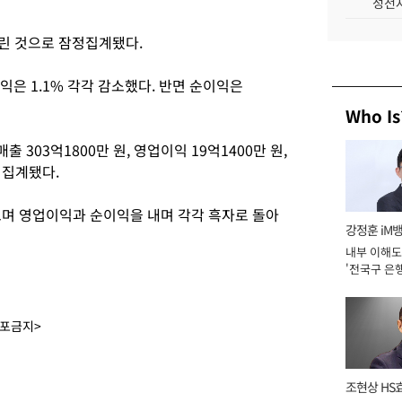
성전자
 올린 것으로 잠정집계됐다.
이익은 1.1% 각각 감소했다. 반면 순이익은
Who Is
 303억1800만 원, 영업이익 19억1400만 원,
정집계됐다.
으며 영업이익과 순이익을 내며 각각 흑자로 돌아
강정훈 iM
내부 이해도
'전국구 은행
년]
배포금지>
조현상 HS