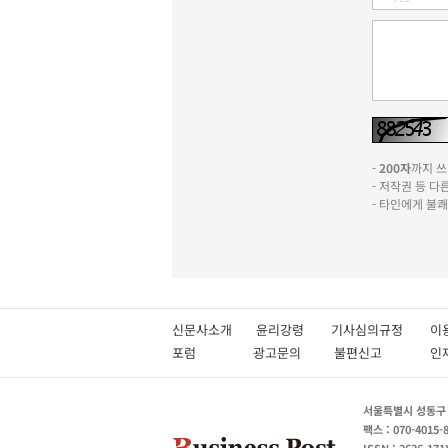
-
200자
까지 쓰실
- 저작권 등 
- 타인에게 불
신문사소개
윤리강령
기사심의규정
이
포럼
광고문의
불편신고
서울특별시 성동구 성
팩스 : 070-4015-
ISSN : 2636-171