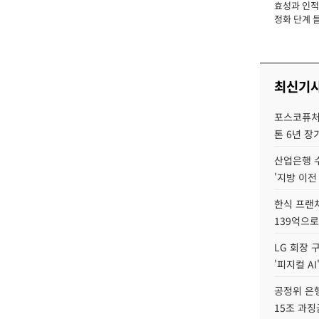
효성과 인적 
장
정화 단계 들
최신기
포스코퓨처엠
톤 6년 장
산업은행 
'지방 이전
한식 프랜
139억으로
LG 회장 
'피지컬 AI
공정위 은행
15조 과징