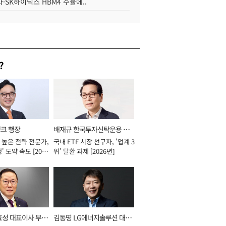
·SK하이닉스 HBM4 수율에..
?
뱅크 행장
배재규 한국투자신탁운용 대
 높은 전략 전문가,
국내 ETF 시장 선구자, '업계 3
표이사 사장
' 도약 속도 [2026
위' 탈환 과제 [2026년]
효성 대표이사 부회
김동명 LG에너지솔루션 대표