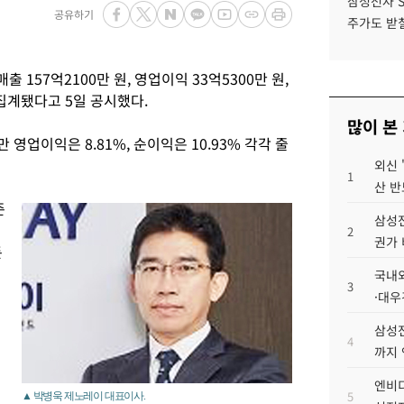
삼성전자 
공유하기
주가도 받칠
 157억2100만 원, 영업이익 33억5300만 원,
정집계됐다고 5일 공시했다.
많이 본
만 영업이익은 8.81%, 순이익은 10.93% 각각 줄
외신 
1
산 반
준
삼성전
2
권가 
둔
국내외
3
·대우
삼성전
4
까지
엔비디
5
▲ 박병욱 제노레이 대표이사.