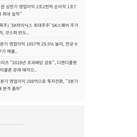
권 상반기 영업이익 2조2천억 순이익 1조7
대 최대 실적"
목주] 'SK하이닉스 최대주주' SK스퀘어 주가
려, 코스피 반도..
2분기 영업이익 1057억 29.5% 늘어, 천궁-II
기 매출..
화리츠 "2028년 초과배당 검토", 디앤디플랫
미콜론 문래 매각으..
분기 영업이익 208억으로 흑자전환, "3분기
재 본격 출하"