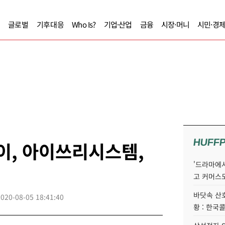
글로벌
기후대응
Who Is?
기업·산업
금융
시장·머니
시민·경
HUFF
이, 아이쓰리시스템,
'드라마에서
고 커머스
바닷속 산
2020-08-05 18:41:40
황 : 한국