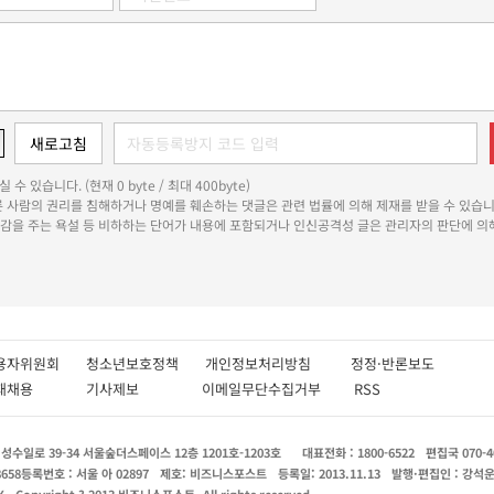
 수 있습니다. (현재 0 byte / 최대 400byte)
다른 사람의 권리를 침해하거나 명예를 훼손하는 댓글은 관련 법률에 의해 제재를 받을 수 있습니
쾌감을 주는 욕설 등 비하하는 단어가 내용에 포함되거나 인신공격성 글은 관리자의 판단에 의해
용자위원회
청소년보호정책
개인정보처리방침
정정·반론보도
인재채용
기사제보
이메일무단수집거부
RSS
수일로 39-34 서울숲더스페이스 12층 1201호-1203호
대표전화 : 1800-6522
편집국 070-4
8658
등록번호 : 서울 아 02897
제호: 비즈니스포스트
등록일: 2013.11.13
발행·편집인 : 강석
X
Copyright ? 2013 비즈니스포스트. All rights reserved.