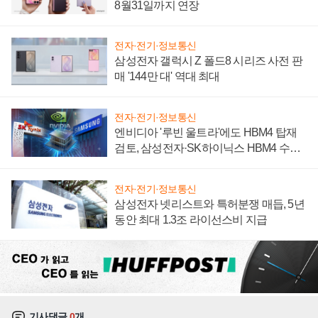
8월31일까지 연장
전자·전기·정보통신
삼성전자 갤럭시 Z 폴드8 시리즈 사전 판
매 '144만 대' 역대 최대
전자·전기·정보통신
엔비디아 '루빈 울트라'에도 HBM4 탑재
검토, 삼성전자·SK하이닉스 HBM4 수율
에 주도권 갈린다
전자·전기·정보통신
삼성전자 넷리스트와 특허분쟁 매듭, 5년
동안 최대 1.3조 라이선스비 지급
기사댓글
0
개