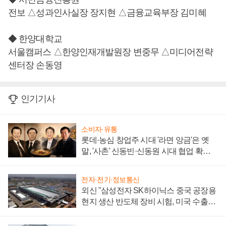
전보 △성과인사실장 장지현 △금융교육부장 김미혜
◆ 한양대학교
서울캠퍼스 △한양인재개발원장 변중무 △미디어전략
센터장 손동영
인기기사
소비자·유통
롯데·농심 창업주 시대 '라면 앙금'은 옛
말, '사촌' 신동빈·신동원 시대 협업 확대
일로
전자·전기·정보통신
외신 "삼성전자 SK하이닉스 중국 공장용
현지 생산 반도체 장비 시험, 미국 수출통
제 대비"