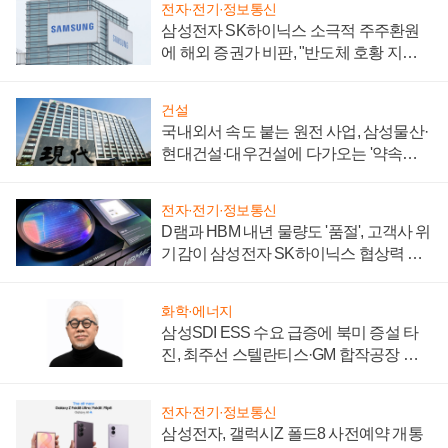
전자·전기·정보통신
삼성전자 SK하이닉스 소극적 주주환원
에 해외 증권가 비판, "반도체 호황 지속
성 의문"
건설
국내외서 속도 붙는 원전 사업, 삼성물산·
현대건설·대우건설에 다가오는 '약속의
시간'
전자·전기·정보통신
D램과 HBM 내년 물량도 '품절', 고객사 위
기감이 삼성전자 SK하이닉스 협상력 더
키워
화학·에너지
삼성SDI ESS 수요 급증에 북미 증설 타
진, 최주선 스텔란티스·GM 합작공장 건
설 재추진하나
전자·전기·정보통신
삼성전자, 갤럭시Z 폴드8 사전예약 개통