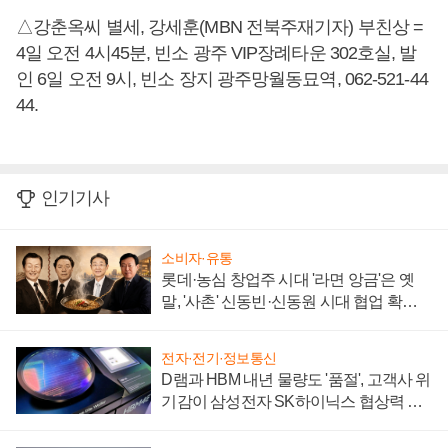
△강춘옥씨 별세, 강세훈(MBN 전북주재기자) 부친상 =
4일 오전 4시45분, 빈소 광주 VIP장례타운 302호실, 발
인 6일 오전 9시, 빈소 장지 광주망월동묘역, 062-521-44
44.
인기기사
소비자·유통
롯데·농심 창업주 시대 '라면 앙금'은 옛
말, '사촌' 신동빈·신동원 시대 협업 확대
일로
전자·전기·정보통신
D램과 HBM 내년 물량도 '품절', 고객사 위
기감이 삼성전자 SK하이닉스 협상력 더
키워