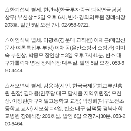
△한기섭씨 별세, 한관식(한국투자증권 퇴직연금담당
상무) 부친상 = 2일 오후 6시, 빈소 경희의료원 장례식장
203호, 발인 5일 오전 7시, 02-958-9721.
△이인식씨 별세, 이광호(경운대 교직원) 이채근(매일신
문사 여론특집부 부장) 이채동(울산소방서 소방관) 이미
숙 부친상, 박종모 장인상 = 3일 오후 7시41분, 빈소 대
구가톨릭대병원 장례식장 대특실, 발인 5일 오전, 053-6
50-4444.
△서오년씨 별세, 김용락(시인, 한국국제문화교류진흥
원 원장) 김태용(민주당 대구 달서을 지역위원장) 모친
상, 이정란(대구제일고등학교 교장) 박정희(대구노전초
등학교 교사) 시모상 = 4일, 빈소 대구 삼덕동 경북대학
교병원 장례식장 206호실, 발인 6일 오전7시30분, 053-2
00-6464.