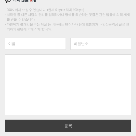
기사댓글
0
개
200자까지 쓰실 수 있습니다. (현재 0 byte / 최대 400byte)
저작권 등 다른 사람의 권리를 침해하거나 명예를 훼손하는 댓글은 관련 법률에 의해 제재
를 받을 수 있습니다.
타인에게 불쾌감을 주는 욕설 등 비하하는 단어가 내용에 포함되거나 인신공격성 글은 관
리자의 판단에 의해 삭제 합니다.