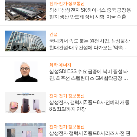
전자·전기·정보통신
외신 "삼성전자 SK하이닉스 중국 공장용
현지 생산 반도체 장비 시험, 미국 수출통
제 대비"
건설
국내외서 속도 붙는 원전 사업, 삼성물산·
현대건설·대우건설에 다가오는 '약속의
시간'
화학·에너지
삼성SDI ESS 수요 급증에 북미 증설 타
진, 최주선 스텔란티스·GM 합작공장 건
설 재추진하나
전자·전기·정보통신
삼성전자, 갤럭시Z 폴드8 사전예약 개통
8월31일까지 연장
전자·전기·정보통신
삼성전자 갤럭시 Z 폴드8 시리즈 사전 판