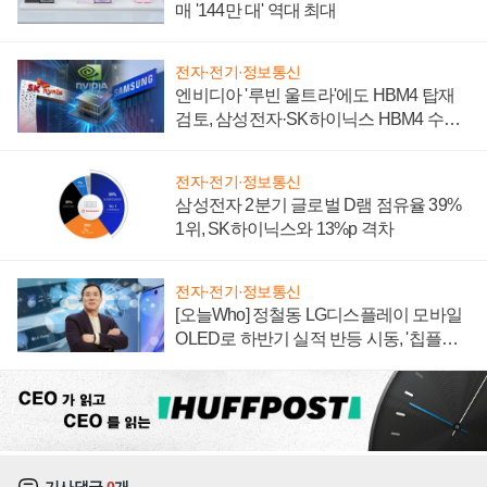
매 '144만 대' 역대 최대
전자·전기·정보통신
엔비디아 '루빈 울트라'에도 HBM4 탑재
검토, 삼성전자·SK하이닉스 HBM4 수율
에 주도권 갈린다
전자·전기·정보통신
삼성전자 2분기 글로벌 D램 점유율 39%
1위, SK하이닉스와 13%p 격차
전자·전기·정보통신
[오늘Who] 정철동 LG디스플레이 모바일
OLED로 하반기 실적 반등 시동, '칩플레
이션'에 가격 인하 압박은 부담