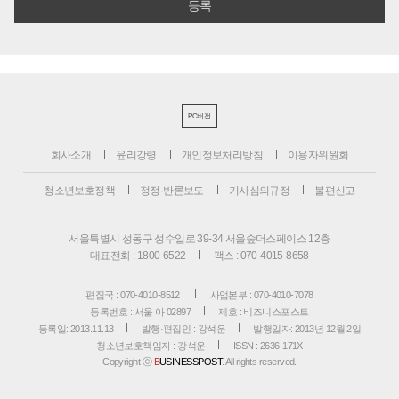
PC버전
회사소개
윤리강령
개인정보처리방침
이용자위원회
청소년보호정책
정정·반론보도
기사심의규정
불편신고
서울특별시 성동구 성수일로 39-34 서울숲더스페이스 12층
대표전화 : 1800-6522
팩스 : 070-4015-8658
편집국 : 070-4010-8512
사업본부 : 070-4010-7078
등록번호 : 서울 아 02897
제호 : 비즈니스포스트
등록일: 2013.11.13
발행·편집인 : 강석운
발행일자: 2013년 12월 2일
청소년보호책임자 : 강석운
ISSN : 2636-171X
Copyright ⓒ
B
USINESSPOST
. All rights reserved.