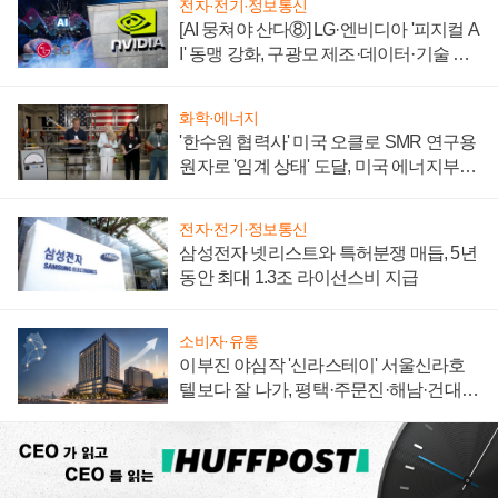
전자·전기·정보통신
[AI 뭉쳐야 산다⑧] LG·엔비디아 '피지컬 A
I' 동맹 강화, 구광모 제조·데이터·기술 결
집해 종합 로보틱스 기업으로
화학·에너지
'한수원 협력사' 미국 오클로 SMR 연구용
원자로 '임계 상태' 도달, 미국 에너지부
"중요한 이정표"
전자·전기·정보통신
삼성전자 넷리스트와 특허분쟁 매듭, 5년
동안 최대 1.3조 라이선스비 지급
소비자·유통
이부진 야심작 '신라스테이' 서울신라호
텔보다 잘 나가, 평택·주문진·해남·건대로
성장판 더 넓힌다