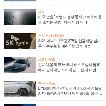
어
사회
미국 법원 "트럼프 정부 풍력 프로젝트 동
결 조치는 위법", 해제 명령 내려
전자·전기·정보통신
SK하이닉스 1주당 375원 현금배당 실시,
추가 주주환원 계획 9월 공개 예정
자동차·부품
현대차 올해 SUV 국내 베스트셀러 톱10
에서 싼타페만 자리매김, 그랜저·아반떼
'세단 쌍끌이'로 내수 방어
자동차·부품
BYD코리아 가격 앞세워 수입차 4위 올랐
지만, BMW·벤츠보다 높은 공임비에 소비
자 불만 폭발