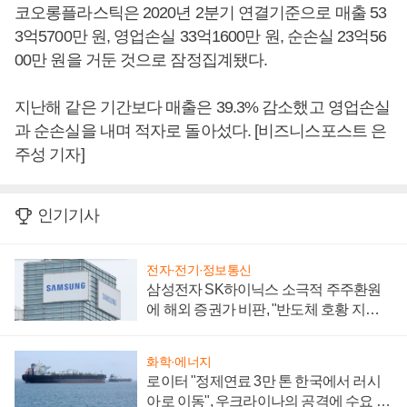
코오롱플라스틱은 2020년 2분기 연결기준으로 매출 53
3억5700만 원, 영업손실 33억1600만 원, 순손실 23억56
00만 원을 거둔 것으로 잠정집계됐다.
지난해 같은 기간보다 매출은 39.3% 감소했고 영업손실
과 순손실을 내며 적자로 돌아섰다. [비즈니스포스트 은
주성 기자]
인기기사
전자·전기·정보통신
삼성전자 SK하이닉스 소극적 주주환원
에 해외 증권가 비판, "반도체 호황 지속
성 의문"
화학·에너지
로이터 "정제연료 3만 톤 한국에서 러시
아로 이동", 우크라이나의 공격에 수요 늘