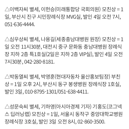
△이백자씨 별세, 이헌승(미래통합당 국회의원) 모친상 = 1
일, 부산시 진구 시민장례식장 MVG실, 발인 4일 오전 7시,
051-636-4444.
△심우상씨 별세, 나용길(세종충남대병원 원장) 모친상 = 1
일 오전 11시30분, 대전시 중구 문화동 충남대병원 장례식
장 지하 2층 특1호실(2일은 지하 2층 VIP실), 발인 4일 오전
7시30분, 042-280-8181.
△박동열씨 별세, 박영훈(현대자동차 울산홍보팀장) 부친
상 = 1일 오후 2시, 부산시 동구 봉생병원 장례식장 1호실,
발인 3일, 010-8795-1301/051-638-4411.
△성문숙씨 별세, 기하영(아시아경제 기자) 기홍도(코그넥
스 딥러닝랩) 모친상 = 1일, 서울시 동작구 중앙대학교병원
장례식장 3호실, 발인 3일 오전 8시, 02-860-3500.