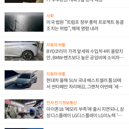
사회
미국 법원 "트럼프 정부 풍력 프로젝트 동결
조치는 위법", 해제 명령 내려
자동차·부품
BYD코리아 가격 앞세워 수입차 4위 올랐지
만, BMW·벤츠보다 높은 공임비에 소비자
불만 폭발
자동차·부품
현대차 올해 SUV 국내 베스트셀러 톱10에
서 싼타페만 자리매김, 그랜저·아반떼 '세단
쌍끌이'로 내수 방어
전자·전기·정보통신
아이폰18 '메모리 부족'에 출시 지연되나, 삼
성디스플레이 LG디스플레이 LG이노텍 '탈
애플' 수익 다각화 속도