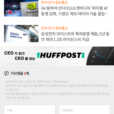
전자·전기·정보통신
[AI 뭉쳐야 산다⑧] LG·엔비디아 '피지컬 AI'
동맹 강화, 구광모 제조·데이터·기술 결집
해 종합 로보틱스 기업으로
전자·전기·정보통신
삼성전자 넷리스트와 특허분쟁 매듭, 5년 동
안 최대 1.3조 라이선스비 지급
기사댓글
0
개
200자까지 쓰실 수 있습니다. (현재 0 byte / 최대 400byte)
저작권 등 다른 사람의 권리를 침해하거나 명예를 훼손하는 댓글은 관련 법률에 의해 제재를 받을
수 있습니다.
타인에게 불쾌감을 주는 욕설 등 비하하는 단어가 내용에 포함되거나 인신공격성 글은 관리자의 판
단에 의해 삭제 합니다.