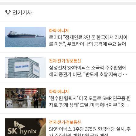
인기기사
화학·에너지
로이터 "정제연료 3만 톤 한국에서 러시아
로 이동", 우크라이나의 공격에 수요 늘어
전자·전기·정보통신
삼성전자 SK하이닉스 소극적 주주환원에
해외 증권가 비판, "반도체 호황 지속성 의
문"
화학·에너지
'한수원 협력사' 미국 오클로 SMR 연구용 원
자로 '임계 상태' 도달, 미국 에너지부 "중요
한 이정표"
전자·전기·정보통신
SK하이닉스 1주당 375원 현금배당 실시, 추
가 주주환원 계획 9월 공개 예정