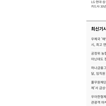
LG·현대·삼
장
카드사 30년
에 '초집중' 
최신기
우체국 '매
시, 최고 연
공정위 농
아닌데도 
하나금융그룹
달, 임직원
풀무원재단
제'서 금상
우아한형제
관광객 마