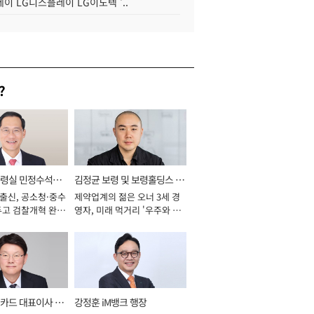
이 LG디스플레이 LG이노텍 '..
?
통령실 민정수석비
김정균 보령 및 보령홀딩스 대
 출신, 공소청·중수
제약업계의 젊은 오너 3세 경
표이사 사장
두고 검찰개혁 완수
영자, 미래 먹거리 '우주와 헬
년]
스케어' 공들여 [2026년]
카드 대표이사 사
강정훈 iM뱅크 행장