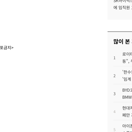
SK하이닉스
에 임직원 
많이 본
배포금지>
로이터
1
동",
'한수
2
'임계
BYD
3
BMW
현대차
4
페만 
아이폰
5