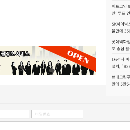
비트코인 9
안' 투표 
SK하이닉
불만에 35
롯데백화점 
포 중심 활
LG전자 미
설치, "B
현대그린푸
만에 5만5