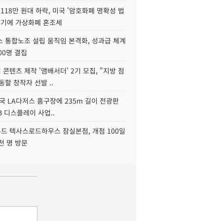
118만 원대 하락, 미국 '암호화폐 명확성 법
연기에 가상화폐 혼조세
스 통합노조 설립 움직임 본격화, 성과급 체계
00명 결집
콘텐츠 제작 '앰배서더' 2기 모집, "지방 점
동할 창작자 선발 ..
국 LA다저스 홈구장에 235m 길이 전광판
2B 디스플레이 사업..
드 텍사스로드하우스 잠실본점, 개점 100일
천 명 방문