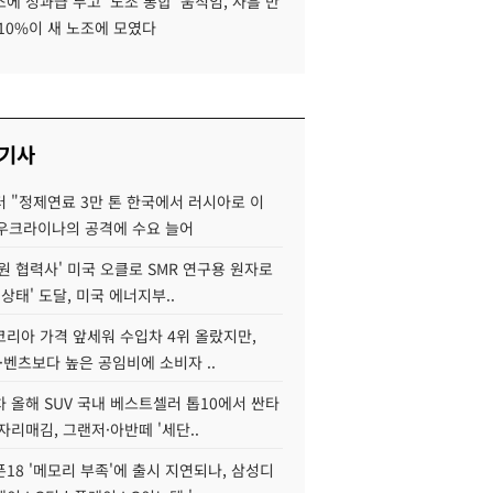
에 성과급 두고 '노조 통합' 움직임, 사흘 만
10%이 새 노조에 모였다
 기사
 "정제연료 3만 톤 한국에서 러시아로 이
 우크라이나의 공격에 수요 늘어
원 협력사' 미국 오클로 SMR 연구용 원자로
 상태' 도달, 미국 에너지부..
코리아 가격 앞세워 수입차 4위 올랐지만,
·벤츠보다 높은 공임비에 소비자 ..
 올해 SUV 국내 베스트셀러 톱10에서 싼타
자리매김, 그랜저·아반떼 '세단..
18 '메모리 부족'에 출시 지연되나, 삼성디