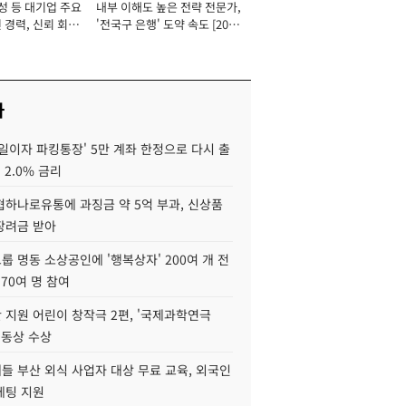
성 등 대기업 주요
내부 이해도 높은 전략 전문가,
 경력, 신뢰 회복
'전국구 은행' 도약 속도 [2026
[2026년]
년]
사
일이자 파킹통장' 5만 계좌 한정으로 다시 출
 2.0% 금리
협하나로유통에 과징금 약 5억 부과, 신상품
장려금 받아
 명동 소상공인에 '행복상자' 200여 개 전
 70여 명 참여
 지원 어린이 창작극 2편, '국제과학연극
·동상 수상
들 부산 외식 사업자 대상 무료 교육, 외국인
케팅 지원