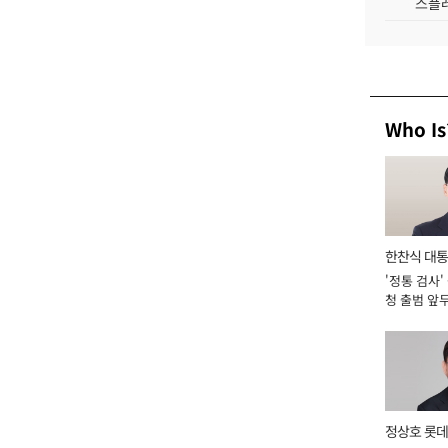
스플레
Who Is
한찬식 대
'정통 검사'
서관
청 출범 앞
맡아 [2026
정상호 롯데