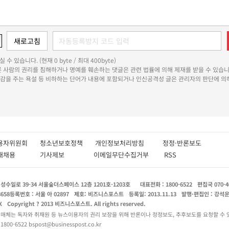
 수 있습니다. (현재 0 byte / 최대 400byte)
다른 사람의 권리를 침해하거나 명예를 훼손하는 댓글은 관련 법률에 의해 제재를 받을 수 있습니
쾌감을 주는 욕설 등 비하하는 단어가 내용에 포함되거나 인신공격성 글은 관리자의 판단에 의해
용자위원회
청소년보호정책
개인정보처리방침
정정·반론보도
인재채용
기사제보
이메일무단수집거부
RSS
수일로 39-34 서울숲더스페이스 12층 1201호-1203호
대표전화 : 1800-6522
편집국 070-4
8658
등록번호 : 서울 아 02897
제호: 비즈니스포스트
등록일: 2013.11.13
발행·편집인 : 강석
X
Copyright ? 2013 비즈니스포스트. All rights reserved.
 매체는 독자와 취재원 등 뉴스이용자의 권리 보장을 위해 반론이나 정정보도, 추후보도를 요청할 수 
0-6522 bspost@businesspost.co.kr