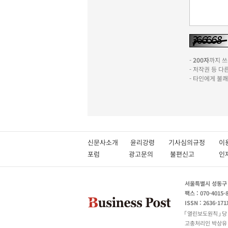
-
200자
까지 쓰실
- 저작권 등 
- 타인에게 불
신문사소개
윤리강령
기사심의규정
이
포럼
광고문의
불편신고
서울특별시 성동구 성
팩스 : 070-4015-
ISSN : 2636-171
열린보도원칙
당
고충처리인 박상유 180