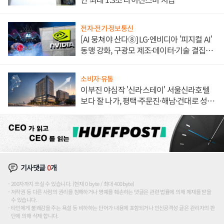
전자·전기·정보통신
[AI 뭉쳐야 산다⑧] LG·엔비디아 '피지컬 AI'
동맹 강화, 구광모 제조·데이터·기술 결집
해 종합 로보틱스 기업으로
소비자·유통
이부진 야심작 '신라스테이' 서울신라호텔
보다 잘 나가, 평택·주문진·해남·건대로 성
장판 더 넓힌다
기사댓글
0
개
200자까지 쓰실 수 있습니다. (현재 0 byte / 최대 400byte)
저작권 등 다른 사람의 권리를 침해하거나 명예를 훼손하는 댓글은 관련 법률에 의해 제재를 받을
수 있습니다.
타인에게 불쾌감을 주는 욕설 등 비하하는 단어가 내용에 포함되거나 인신공격성 글은 관리자의 판
단에 의해 삭제 합니다.