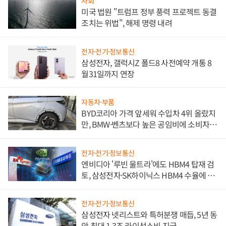
사회
미국 법원 "트럼프 정부 풍력 프로젝트 동결
조치는 위법", 해제 명령 내려
전자·전기·정보통신
삼성전자, 갤럭시Z 폴드8 사전예약 개통 8
월31일까지 연장
자동차·부품
BYD코리아 가격 앞세워 수입차 4위 올랐지
만, BMW·벤츠보다 높은 공임비에 소비자
불만 폭발
전자·전기·정보통신
엔비디아 '루빈 울트라'에도 HBM4 탑재 검
토, 삼성전자·SK하이닉스 HBM4 수율에 주
도권 갈린다
전자·전기·정보통신
삼성전자 넷리스트와 특허분쟁 매듭, 5년 동
안 최대 1.3조 라이선스비 지급