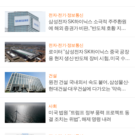
전자·전기·정보통신
삼성전자 SK하이닉스 소극적 주주환원
에 해외 증권가 비판, "반도체 호황 지속
성 의문"
전자·전기·정보통신
로이터 "삼성전자 SK하이닉스 중국 공장
용 현지 생산 반도체 장비 시험, 미국 수출
통제 대비"
건설
원전 건설 국내외서 속도 붙어, 삼성물산·
현대건설·대우건설에 다가오는 '약속의
시간'
사회
미국 법원 "트럼프 정부 풍력 프로젝트 동
결 조치는 위법", 해제 명령 내려