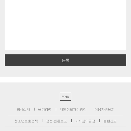
PC버전
회사소개
윤리강령
개인정보처리방침
이용자위원회
청소년보호정책
정정·반론보도
기사심의규정
불편신고