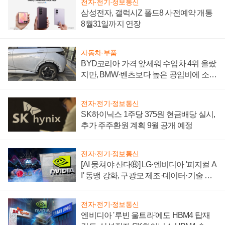
전자·전기·정보통신
삼성전자, 갤럭시Z 폴드8 사전예약 개통
8월31일까지 연장
자동차·부품
BYD코리아 가격 앞세워 수입차 4위 올랐
지만, BMW·벤츠보다 높은 공임비에 소비
자 불만 폭발
전자·전기·정보통신
SK하이닉스 1주당 375원 현금배당 실시,
추가 주주환원 계획 9월 공개 예정
전자·전기·정보통신
[AI 뭉쳐야 산다⑧] LG·엔비디아 '피지컬 A
I' 동맹 강화, 구광모 제조·데이터·기술 결
집해 종합 로보틱스 기업으로
전자·전기·정보통신
엔비디아 '루빈 울트라'에도 HBM4 탑재