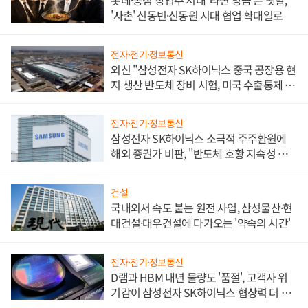
'사촌' 신동빈·신동원 시대 협업 확대일로
전자·전기·정보통신
외신 "삼성전자 SK하이닉스 중국 공장용 현
지 생산 반도체 장비 시험, 미국 수출통제 대
비"
전자·전기·정보통신
삼성전자 SK하이닉스 소극적 주주환원에
해외 증권가 비판, "반도체 호황 지속성 의
문"
건설
국내외서 속도 붙는 원전 사업, 삼성물산·현
대건설·대우건설에 다가오는 '약속의 시간'
전자·전기·정보통신
D램과 HBM 내년 물량도 '품절', 고객사 위
기감이 삼성전자 SK하이닉스 협상력 더 키
워