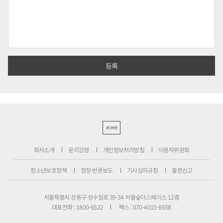
PC버전
회사소개
윤리강령
개인정보처리방침
이용자위원회
청소년보호정책
정정·반론보도
기사심의규정
불편신고
서울특별시 성동구 성수일로 39-34 서울숲더스페이스 12층
대표전화 : 1800-6522
팩스 : 070-4015-8658