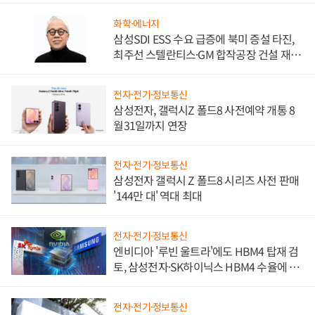
화학·에너지
삼성SDI ESS 수요 급증에 북미 증설 타진,
최주선 스텔란티스·GM 합작공장 건설 재추
진하나
전자·전기·정보통신
삼성전자, 갤럭시Z 폴드8 사전예약 개통 8
월31일까지 연장
전자·전기·정보통신
삼성전자 갤럭시 Z 폴드8 시리즈 사전 판매
'144만 대' 역대 최대
전자·전기·정보통신
엔비디아 '루빈 울트라'에도 HBM4 탑재 검
토, 삼성전자·SK하이닉스 HBM4 수율에 주
도권 갈린다
전자·전기·정보통신