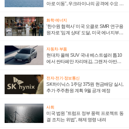
아로 이동", 우크라이나의 공격에 수요 늘
어
화학·에너지
'한수원 협력사' 미국 오클로 SMR 연구용
원자로 '임계 상태' 도달, 미국 에너지부
"중요한 이정표"
자동차·부품
현대차 올해 SUV 국내 베스트셀러 톱10
에서 싼타페만 자리매김, 그랜저·아반떼
'세단 쌍끌이'로 내수 방어
전자·전기·정보통신
SK하이닉스 1주당 375원 현금배당 실시,
추가 주주환원 계획 9월 공개 예정
사회
미국 법원 "트럼프 정부 풍력 프로젝트 동
결 조치는 위법", 해제 명령 내려