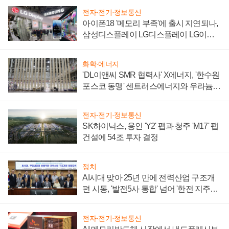
전자·전기·정보통신
아이폰18 '메모리 부족'에 출시 지연되나,
삼성디스플레이 LG디스플레이 LG이노
텍 '탈애플' 수익 다각화 속도
화학·에너지
'DL이앤씨 SMR 협력사' X에너지, '한수원
포스코 동맹' 센트러스에너지와 우라늄
계약 체결
전자·전기·정보통신
SK하이닉스, 용인 'Y2' 팹과 청주 'M17' 팹
건설에 54조 투자 결정
정치
AI시대 맞아 25년 만에 전력산업 구조개
편 시동, '발전5사 통합' 넘어 '한전 지주사'
재편론도
전자·전기·정보통신