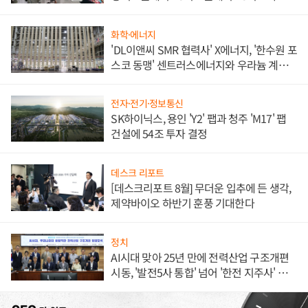
애플' 수익 다각화 속도
화학·에너지
'DL이앤씨 SMR 협력사' X에너지, '한수원 포
스코 동맹' 센트러스에너지와 우라늄 계약
체결
전자·전기·정보통신
SK하이닉스, 용인 'Y2' 팹과 청주 'M17' 팹
건설에 54조 투자 결정
데스크 리포트
[데스크리포트 8월] 무더운 입추에 든 생각,
제약바이오 하반기 훈풍 기대한다
정치
AI시대 맞아 25년 만에 전력산업 구조개편
시동, '발전5사 통합' 넘어 '한전 지주사' 재편
론도