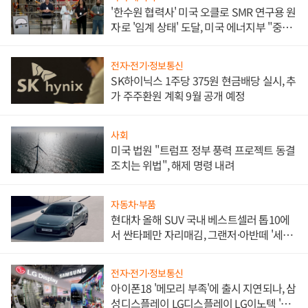
'한수원 협력사' 미국 오클로 SMR 연구용 원
자로 '임계 상태' 도달, 미국 에너지부 "중요
한 이정표"
전자·전기·정보통신
SK하이닉스 1주당 375원 현금배당 실시, 추
가 주주환원 계획 9월 공개 예정
사회
미국 법원 "트럼프 정부 풍력 프로젝트 동결
조치는 위법", 해제 명령 내려
자동차·부품
현대차 올해 SUV 국내 베스트셀러 톱10에
서 싼타페만 자리매김, 그랜저·아반떼 '세단
쌍끌이'로 내수 방어
전자·전기·정보통신
아이폰18 '메모리 부족'에 출시 지연되나, 삼
성디스플레이 LG디스플레이 LG이노텍 '탈