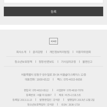
PC버전
회사소개
윤리강령
개인정보처리방침
이용자위원회
청소년보호정책
정정·반론보도
기사심의규정
불편신고
서울특별시 성동구 성수일로 39-34 서울숲더스페이스 12층
대표전화 : 1800-6522
팩스 : 070-4015-8658
편집국 : 070-4010-8512
사업본부 : 070-4010-7078
등록번호 : 서울 아 02897
제호 : 비즈니스포스트
등록일: 2013.11.13
발행·편집인 : 강석운
발행일자: 2013년 12월 2일
청소년보호책임자 : 강석운
ISSN : 2636-171X