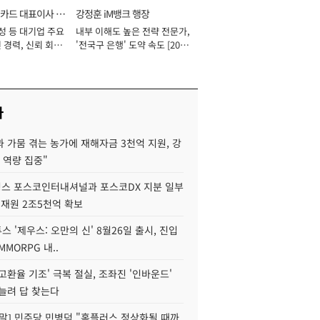
카드 대표이사 사
강정훈 iM뱅크 행장
성 등 대기업 주요
내부 이해도 높은 전략 전문가,
 경력, 신뢰 회복
'전국구 은행' 도약 속도 [2026
[2026년]
년]
사
 가뭄 겪는 농가에 재해자금 3천억 지원, 강
 역량 집중"
스 포스코인터내셔널과 포스코DX 지분 일부
 재원 2조5천억 확보
투스 '제우스: 오만의 신' 8월26일 출시, 진입
MMORPG 내..
고환율 기조' 극복 절실, 조좌진 '인바운드'
늘려 답 찾는다
정말] 민주당 민병덕 "홈플러스 정상화될 때까