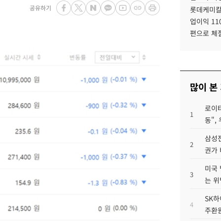
공유하기
롯데케미칼
업이익 11
편으로 체
많이 본
로이터
1
동",
삼성전
2
권가 
미국 
3
는 위
SK하
4
주환원