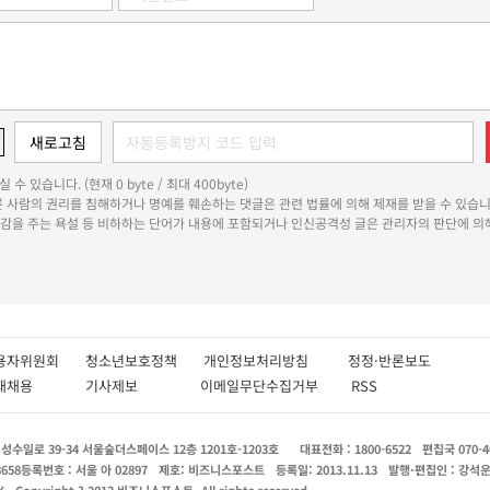
 수 있습니다. (현재 0 byte / 최대 400byte)
다른 사람의 권리를 침해하거나 명예를 훼손하는 댓글은 관련 법률에 의해 제재를 받을 수 있습니
쾌감을 주는 욕설 등 비하하는 단어가 내용에 포함되거나 인신공격성 글은 관리자의 판단에 의해
용자위원회
청소년보호정책
개인정보처리방침
정정·반론보도
인재채용
기사제보
이메일무단수집거부
RSS
수일로 39-34 서울숲더스페이스 12층 1201호-1203호
대표전화 : 1800-6522
편집국 070-4
8658
등록번호 : 서울 아 02897
제호: 비즈니스포스트
등록일: 2013.11.13
발행·편집인 : 강석
X
Copyright ? 2013 비즈니스포스트. All rights reserved.