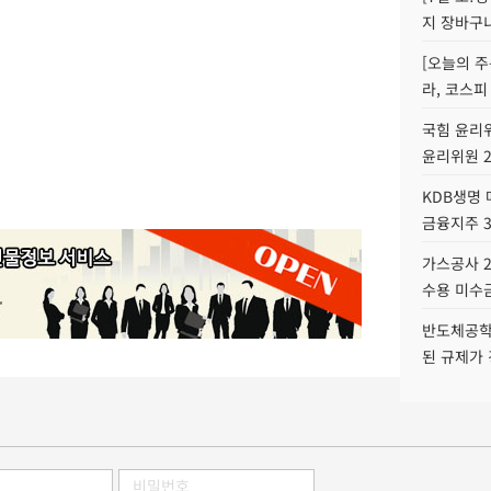
지 장바구
[오늘의 주
라, 코스피
국힘 윤리위
윤리위원 
KDB생명
금융지주 
가스공사 2
수용 미수금
반도체공학
된 규제가 