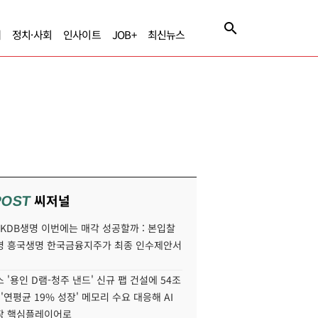
제
정치·사회
인사이트
JOB+
최신뉴스
씨저널
POST
' KDB생명 이번에는 매각 성공할까 : 본입찰
명 흥국생명 한국금융지주가 최종 인수제안서
 '용인 D램-청주 낸드' 신규 팹 건설에 54조
 '연평균 19% 성장' 메모리 수요 대응해 AI
장 핵심플레이어로