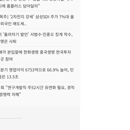
니에 홈플러스 담아달라"
목주] '2차전지 강세' 삼성SDI 주가 7%대 올
 외국인 매도세..
 '돌려차기 발언' 서범수·진종오 징계 착수,
2명은 사퇴
 매각 본입찰에 한화생명 흥국생명 한국투자
3곳 참여
분기 영업이익 6753억으로 66.9% 늘어, 민
은 13.5조
회 "연구개발직 주52시간 유연화 필요, 경직
경쟁력 저해"