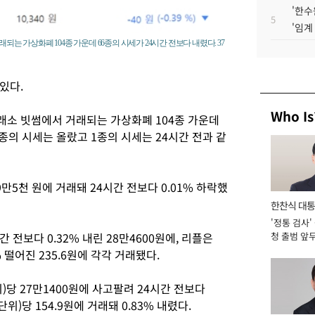
'한수
5
'임계
되는 가상화폐 104종 가운데 66종의 시세가 24시간 전보다 내렸다. 37
있다.
Who Is
래소 빗썸에서 거래되는 가상화폐 104종 가운데
7종의 시세는 올랐고 1종의 시세는 24시간 전과 같
9만5천 원에 거래돼 24시간 전보다 0.01% 하락했
한찬식 대
'정통 검사'
서관
 전보다 0.32% 내린 28만4600원에, 리플은
청 출범 앞
맡아 [2026
% 떨어진 235.6원에 각각 거래됐다.
당 27만1400원에 사고팔려 24시간 전보다
위)당 154.9원에 거래돼 0.83% 내렸다.