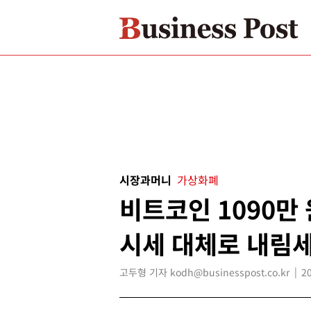
시장과머니
가상화폐
비트코인 1090만
시세 대체로 내림
고두형 기자 kodh@businesspost.co.kr
2