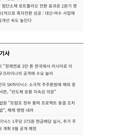
 첨단소재 포트폴리오 전환 효과로 2분기 영
01억으로 흑자전환 성공 : 대산·여수 사업재
질개선 속도 높인다
 기사
 "정제연료 3만 톤 한국에서 러시아로 이
 우크라이나의 공격에 수요 늘어
자 SK하이닉스 소극적 주주환원에 해외 증
비판, "반도체 호황 지속성 의문"
법원 "트럼프 정부 풍력 프로젝트 동결 조치
법", 해제 명령 내려
이닉스 1주당 375원 현금배당 실시, 추가 주
 계획 9월 공개 예정