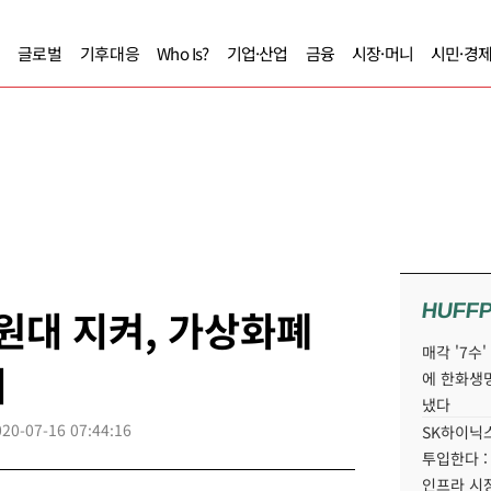
글로벌
기후대응
Who Is?
기업·산업
금융
시장·머니
시민·경
HUFF
 원대 지켜, 가상화폐
매각 '7수
세
에 한화생
냈다
020-07-16 07:44:16
SK하이닉스
투입한다 :
인프라 시