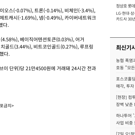
정상호 롯데
오스(-0.07%), 트론(-0.14%), 비체인(-3.4%),
LG·현대·삼
장
 제트캐시(-1.69%), 넴(-0.49%), 카이버네트워크
카드사 30년
했다.
에 '초집중' 
4.58%), 베이직어텐션토큰(0.03%), 어거
터치골드(3.44%), 비트코인골드(0.27%), 루프링
최신기
승했다.
농협 폭염과
 단위)당 21만4500원에 거래돼 24시간 전과
호동 "모든
포스코홀딩
매각, 투자
[현장] 컴
장벽 낮춘 
배포금지>
하나투어 '
사업 비중 
[7일 오!