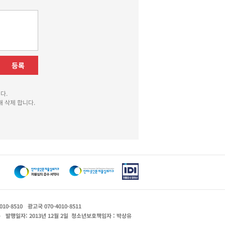
등록
다.
 삭제 합니다.
010-8510
광고국 070-4010-8511
운
발행일자: 2013년 12월 2일
청소년보호책임자 : 박상유