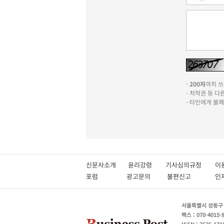
-
200자
까지 쓰실
- 저작권 등 
- 타인에게 불
신문사소개
윤리강령
기사심의규정
이
포럼
광고문의
불편신고
서울특별시 성동구 성
팩스 : 070-4015-
ISSN : 2636-171