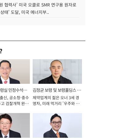
원 협력사' 미국 오클로 SMR 연구용 원자로
 상태' 도달, 미국 에너지부..
?
통령실 민정수석비
김정균 보령 및 보령홀딩스 대
 출신, 공소청·중수
제약업계의 젊은 오너 3세 경
표이사 사장
두고 검찰개혁 완수
영자, 미래 먹거리 '우주와 헬
년]
스케어' 공들여 [2026년]