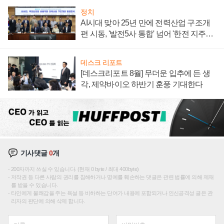
정치
AI시대 맞아 25년 만에 전력산업 구조개
편 시동, '발전5사 통합' 넘어 '한전 지주사'
재편론도
데스크 리포트
[데스크리포트 8월] 무더운 입추에 든 생
각, 제약바이오 하반기 훈풍 기대한다
기사댓글
0
개
200자까지 쓰실 수 있습니다. (현재 0 byte / 최대 400byte)
저작권 등 다른 사람의 권리를 침해하거나 명예를 훼손하는 댓글은 관련 법률에 의해 제재
를 받을 수 있습니다.
타인에게 불쾌감을 주는 욕설 등 비하하는 단어가 내용에 포함되거나 인신공격성 글은 관
리자의 판단에 의해 삭제 합니다.