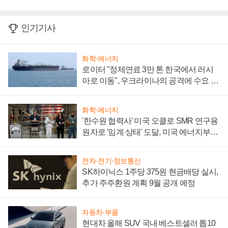
인기기사
화학·에너지
로이터 "정제연료 3만 톤 한국에서 러시
아로 이동", 우크라이나의 공격에 수요 늘
어
화학·에너지
'한수원 협력사' 미국 오클로 SMR 연구용
원자로 '임계 상태' 도달, 미국 에너지부
"중요한 이정표"
전자·전기·정보통신
SK하이닉스 1주당 375원 현금배당 실시,
추가 주주환원 계획 9월 공개 예정
자동차·부품
현대차 올해 SUV 국내 베스트셀러 톱10