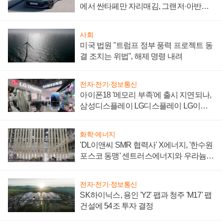
에서 싼타페만 자리매김, 그랜저·아반떼
'세단 쌍끌이'로 내수 방어
사회
미국 법원 "트럼프 정부 풍력 프로젝트 동
결 조치는 위법", 해제 명령 내려
전자·전기·정보통신
아이폰18 '메모리 부족'에 출시 지연되나,
삼성디스플레이 LG디스플레이 LG이노
텍 '탈애플' 수익 다각화 속도
화학·에너지
'DL이앤씨 SMR 협력사' X에너지, '한수원
포스코 동맹' 센트러스에너지와 우라늄
계약 체결
전자·전기·정보통신
SK하이닉스, 용인 'Y2' 팹과 청주 'M17' 팹
건설에 54조 투자 결정