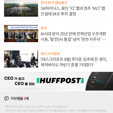
전자·전기·정보통신
SK하이닉스, 용인 'Y2' 팹과 청주 'M17' 팹
건설에 54조 투자 결정
정치
AI시대 맞아 25년 만에 전력산업 구조개편
시동, '발전5사 통합' 넘어 '한전 지주사' 재편
론도
데스크 리포트
[데스크리포트 8월] 무더운 입추에 든 생각,
제약바이오 하반기 훈풍 기대한다
기사댓글
0
개
200자까지 쓰실 수 있습니다. (현재 0 byte / 최대 400byte)
저작권 등 다른 사람의 권리를 침해하거나 명예를 훼손하는 댓글은 관련 법률에 의해 제재를 받을