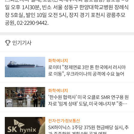
일 오후 1시30분, 빈소 서울 성동구 한양대학교병원 장례식
장 5호실, 발인 10일 오전 5시, 장지 경기 포천시 광릉추모
공원, 02-2290-9442.
인기기사
화학·에너지
로이터 "정제연료 3만 톤 한국에서 러시아
로 이동", 우크라이나의 공격에 수요 늘어
화학·에너지
'한수원 협력사' 미국 오클로 SMR 연구용 원
자로 '임계 상태' 도달, 미국 에너지부 "중요
한 이정표"
전자·전기·정보통신
SK하이닉스 1주당 375원 현금배당 실시, 추
가 주주환원 계획 9월 공개 예정