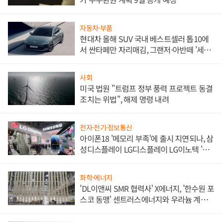
자동차·부품
현대차 올해 SUV 국내 베스트셀러 톱10에
서 싼타페만 자리매김, 그랜저·아반떼 '세단
쌍끌이'로 내수 방어
사회
미국 법원 "트럼프 정부 풍력 프로젝트 동결
조치는 위법", 해제 명령 내려
전자·전기·정보통신
아이폰18 '메모리 부족'에 출시 지연되나, 삼
성디스플레이 LG디스플레이 LG이노텍 '탈
애플' 수익 다각화 속도
화학·에너지
'DL이앤씨 SMR 협력사' X에너지, '한수원 포
스코 동맹' 센트러스에너지와 우라늄 계약
체결