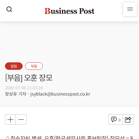
알림
부음
[부음] 오훈 장모
2020-07-08 21:03:16
장상유 기자 - jsyblack@businesspost.co.kr
0
△최순자씨 별세, 오훈(한국세무사회 홍보팀장) 장모상 = 8