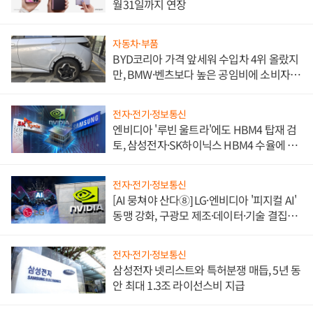
월31일까지 연장
자동차·부품
BYD코리아 가격 앞세워 수입차 4위 올랐지
만, BMW·벤츠보다 높은 공임비에 소비자
불만 폭발
전자·전기·정보통신
엔비디아 '루빈 울트라'에도 HBM4 탑재 검
토, 삼성전자·SK하이닉스 HBM4 수율에 주
도권 갈린다
전자·전기·정보통신
[AI 뭉쳐야 산다⑧] LG·엔비디아 '피지컬 AI'
동맹 강화, 구광모 제조·데이터·기술 결집
해 종합 로보틱스 기업으로
전자·전기·정보통신
삼성전자 넷리스트와 특허분쟁 매듭, 5년 동
안 최대 1.3조 라이선스비 지급