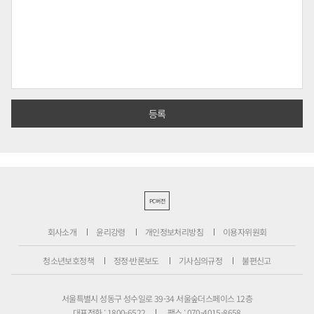
PC버전
회사소개
윤리강령
개인정보처리방침
이용자위원회
청소년보호정책
정정·반론보도
기사심의규정
불편신고
서울특별시 성동구 성수일로 39-34 서울숲더스페이스 12층
대표전화 : 1800-6522
팩스 : 070-4015-8658