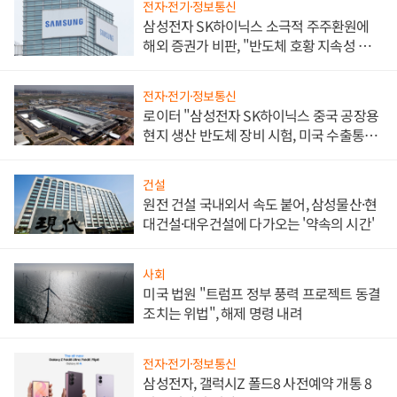
전자·전기·정보통신
삼성전자 SK하이닉스 소극적 주주환원에
해외 증권가 비판, "반도체 호황 지속성 의
문"
전자·전기·정보통신
로이터 "삼성전자 SK하이닉스 중국 공장용
현지 생산 반도체 장비 시험, 미국 수출통제
대비"
건설
원전 건설 국내외서 속도 붙어, 삼성물산·현
대건설·대우건설에 다가오는 '약속의 시간'
사회
미국 법원 "트럼프 정부 풍력 프로젝트 동결
조치는 위법", 해제 명령 내려
전자·전기·정보통신
삼성전자, 갤럭시Z 폴드8 사전예약 개통 8