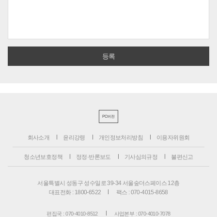
PC버전
회사소개
윤리강령
개인정보처리방침
이용자위원회
청소년보호정책
정정·반론보도
기사심의규정
불편신고
서울특별시 성동구 성수일로 39-34 서울숲더스페이스 12층
대표전화 : 1800-6522
팩스 : 070-4015-8658
편집국 : 070-4010-8512
사업본부 : 070-4010-7078