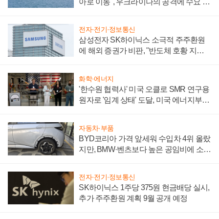
아로 이동", 우크라이나의 공격에 수요 늘
어
전자·전기·정보통신
삼성전자 SK하이닉스 소극적 주주환원
에 해외 증권가 비판, "반도체 호황 지속
성 의문"
화학·에너지
'한수원 협력사' 미국 오클로 SMR 연구용
원자로 '임계 상태' 도달, 미국 에너지부
"중요한 이정표"
자동차·부품
BYD코리아 가격 앞세워 수입차 4위 올랐
지만, BMW·벤츠보다 높은 공임비에 소비
자 불만 폭발
전자·전기·정보통신
SK하이닉스 1주당 375원 현금배당 실시,
추가 주주환원 계획 9월 공개 예정