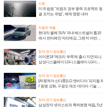
사회
미국 법원 "트럼프 정부 풍력 프로젝트 동
결 조치는 위법", 해제 명령 내려
자동차·부품
현대차 올해 SUV 국내 베스트셀러 톱10
에서 싼타페만 자리매김, 그랜저·아반떼
'세단 쌍끌이'로 내수 방어
전자·전기·정보통신
아이폰18 '메모리 부족'에 출시 지연되나,
삼성디스플레이 LG디스플레이 LG이노
텍 '탈애플' 수익 다각화 속도
전자·전기·정보통신
[AI 뭉쳐야 산다⑧] LG·엔비디아 '피지컬 A
I' 동맹 강화, 구광모 제조·데이터·기술 결
집해 종합 로보틱스 기업으로
전자·전기·정보통신
삼성전자 넷리스트와 특허분쟁 매듭, 5년