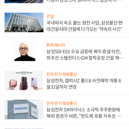
워
건설
국내외서 속도 붙는 원전 사업, 삼성물산·현
대건설·대우건설에 다가오는 '약속의 시간'
화학·에너지
삼성SDI ESS 수요 급증에 북미 증설 타진,
최주선 스텔란티스·GM 합작공장 건설 재추
진하나
전자·전기·정보통신
삼성전자, 갤럭시Z 폴드8 사전예약 개통 8
월31일까지 연장
전자·전기·정보통신
삼성전자 SK하이닉스 소극적 주주환원에
해외 증권가 비판, "반도체 호황 지속성 의
문"