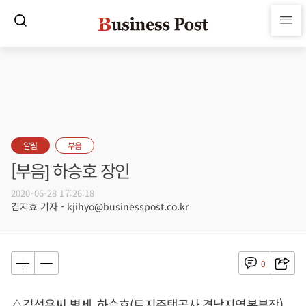
알림
부음
[부음] 하승호 장인
2020-06-28 17:26:18
김지효 기자 - kjihyo@businesspost.co.kr
0
△김석용씨 별세, 하승호(토지주택공사 경남지역본부장)