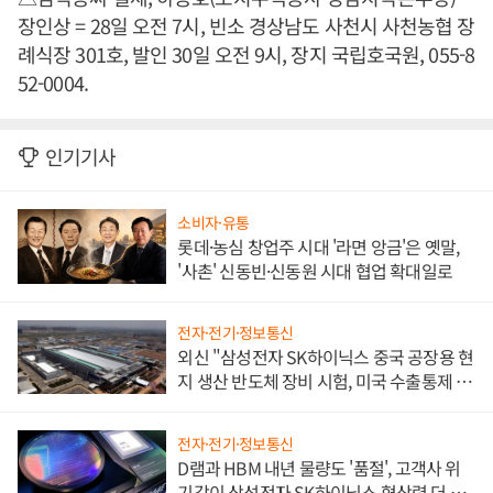
장인상 = 28일 오전 7시, 빈소 경상남도 사천시 사천농협 장
례식장 301호, 발인 30일 오전 9시, 장지 국립호국원, 055-8
52-0004.
인기기사
소비자·유통
롯데·농심 창업주 시대 '라면 앙금'은 옛말,
'사촌' 신동빈·신동원 시대 협업 확대일로
전자·전기·정보통신
외신 "삼성전자 SK하이닉스 중국 공장용 현
지 생산 반도체 장비 시험, 미국 수출통제 대
비"
전자·전기·정보통신
D램과 HBM 내년 물량도 '품절', 고객사 위
기감이 삼성전자 SK하이닉스 협상력 더 키