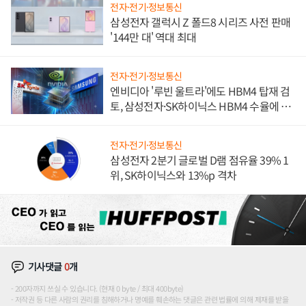
전자·전기·정보통신
삼성전자 갤럭시 Z 폴드8 시리즈 사전 판매
'144만 대' 역대 최대
전자·전기·정보통신
엔비디아 '루빈 울트라'에도 HBM4 탑재 검
토, 삼성전자·SK하이닉스 HBM4 수율에 주
도권 갈린다
전자·전기·정보통신
삼성전자 2분기 글로벌 D램 점유율 39% 1
위, SK하이닉스와 13%p 격차
기사댓글
0
개
200자까지 쓰실 수 있습니다. (현재 0 byte / 최대 400byte)
저작권 등 다른 사람의 권리를 침해하거나 명예를 훼손하는 댓글은 관련 법률에 의해 제재를 받을