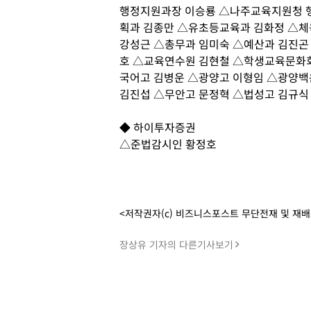
행정지원과장 이승룡 △나주교육지원청 
획과 김종만 △유초등교육과 김화정 △체
강성근 △총무과 임미숙 △예산과 김진곤
호 △교육연수원 김현철 △학생교육문화
국어고 김병운 △광양고 이형임 △광양백
김진섭 △무안고 문정혁 △법성고 김규식
◆ 하이투자증권
△준법감시인 황정호
<저작권자(c) 비즈니스포스트 무단전재 및 재
장상유 기자의 다른기사보기