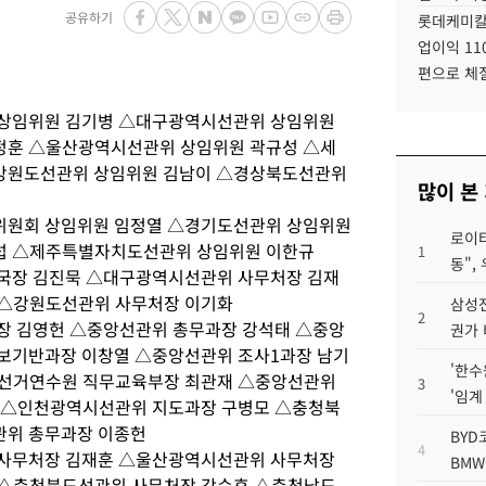
공유하기
롯데케미칼
업이익 11
편으로 체
 상임위원 김기병 △대구광역시선관위 상임위원
정훈 △울산광역시선관위 상임위원 곽규성 △세
강원도선관위 상임위원 김남이 △경상북도선관위
많이 본
위원회 상임위원 임정열 △경기도선관위 상임위원
로이터
섭 △제주특별자치도선관위 상임위원 이한규
1
동",
료국장 김진묵 △대구광역시선관위 사무처장 김재
 △강원도선관위 사무처장 이기화
삼성전
2
과장 김영헌 △중앙선관위 총무과장 강석태 △중앙
권가 
보기반과장 이창열 △중앙선관위 조사1과장 남기
'한수
△선거연수원 직무교육부장 최관재 △중앙선관위
3
'임계
 △인천광역시선관위 지도과장 구병모 △충청북
관위 총무과장 이종헌
BYD
4
 사무처장 김재훈 △울산광역시선관위 사무처장
BMW
 △충청북도선관위 사무처장 강순후 △충청남도