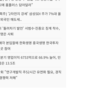
니에 홈플러스 담아달라"
목주] '2차전지 강세' 삼성SDI 주가 7%대 올
 외국인 매도세..
 '돌려차기 발언' 서범수·진종오 징계 착수,
2명은 사퇴
 매각 본입찰에 한화생명 흥국생명 한국투자
3곳 참여
분기 영업이익 6753억으로 66.9% 늘어, 민
은 13.5조
회 "연구개발직 주52시간 유연화 필요, 경직
경쟁력 저해"