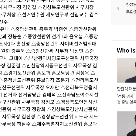
SK하
위 사무처장 김영갑 △경상북도선관위 사무처장
5
주환원
사무처장 △선거연수원 제도연구부 전임교수 김수
진수
 고유나 △중앙선관위 총무과 박종연 △중앙선관위
과 장봉순 △중앙선관위 선거1과 윤요섭 △중앙
 조사1과 홍진영 △중앙선관위 사이버선거범죄대
Who Is
원회 강주묵 △중앙선관위 사무처 박성민 △중
사무처 고대이 △부산광역시영도구선관위 사무국장
장 김준겸 △인천광역시중구선관위 사무국장 김
 △경기도선관위 홍보과 홍보담당관 김성욱 △
 △충청남도선관위 홍보과장 조문기 △전라북도선
완산구선관위 사무국장 오재만 △전라북도정읍시
한찬식 대
위 선거과 선거담당관 김태석 △전라남도여수시선
'정통 검사'
서관
남구선관위 사무국장 강정모 △경상북도안동시선
청 출범 앞
맡아 [2026
선관위 사무국장 정광희 △경상북도경산시선관위
 사무국장 김진경 △경상남도선관위 지도과 지도
사무국장 허남수 △제주특별자치도선관위 홍보과