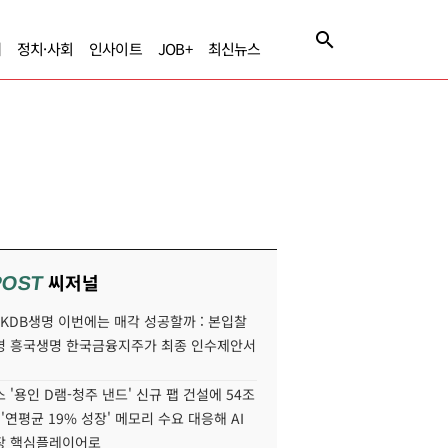
제
정치·사회
인사이트
JOB+
최신뉴스
씨저널
POST
' KDB생명 이번에는 매각 성공할까 : 본입찰
명 흥국생명 한국금융지주가 최종 인수제안서
 '용인 D램-청주 낸드' 신규 팹 건설에 54조
 '연평균 19% 성장' 메모리 수요 대응해 AI
장 핵심플레이어로