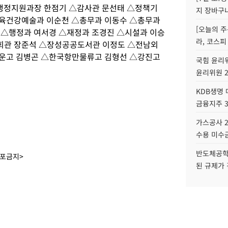
행정지원과장 한점기 △감사관 문선태 △정책기
지 장바구
육건강예술과 이순천 △총무과 이동수 △총무과
[오늘의 주
 △행정과 여서경 △재정과 조경진 △시설과 이승
라, 코스피
회관 장준석 △장성공공도서관 이정도 △전남외
운고 김병곤 △한국항만물류고 김형선 △강진고
국힘 윤리위
윤리위원 
KDB생명
금융지주 
가스공사 2
수용 미수금
반도체공학
배포금지>
된 규제가 