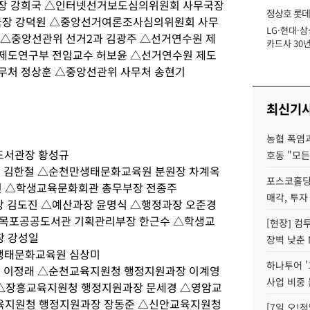
과장 강희국 △인터넷선거보도심의위원회 사무국장
정상호 롯데
장 강덕원 △중앙선거여론조사심의위원회 사무
LG·현대·삼
장
 △중앙선관위 선거2과 김광주 △선거연수원 제
카드사 30년
제도연구부 전임교수 허보윤 △선거연수원 제도
에 '초집중' 
무처 정상훈 △중앙선관위 사무처 송현기
최신기
농협 폭염과
도서관장 황성규
호동 "모든
원 김한철 △순천만생태문화교육원 분원장 차계옥
포스코홀딩
 △학생교육문화회관 총무부장 전종주
매각, 투자
장 김도진 △예산과장 윤명식 △행정과장 오준경
△목포공공도서관 기획관리부장 한근수 △학생교
[현장] 컴
장 강성일
장벽 낮춘 
만생태문화교육원 심상미
하나투어 '
장 이정래 △순천교육지원청 행정지원과장 이계영
사업 비중 
△장흥교육지원청 행정지원과장 문세경 △영암교
육지원청 행정지원과장 장동준 △신안교육지원청
[7일 오!