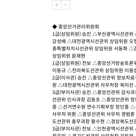
◆ 중앙선거관리위원회
1급(상임위원) 승진 △부산광역시선관위
강성배 △대전광역시선관위 상임위원 오
종특별자치시선관위 상임위원 서동화 △
상임위원 윤재현
1급(상임위원) 전보 △중앙선거방송토론
이동규 △전라북도선관위 상임위원 이용
2급(이사관) 승진 △중앙선관위 정보자
원 △대전광역시선관위 사무처장 옥미선
3급(부이사관) 승진 △중앙선관위 감사
선관위 인사과장 김동초 △중앙선관위 정
종 △선거연수원 연수기획부장 장인흥 
사무처 위환 △중앙선관위 사무처 경범훈
도선관위 총무과장 황수현 △경상북도선
3급(부이사관) 전보 △인천광역시선관위
장윤익 △경기도선관위 사무처장 강동완