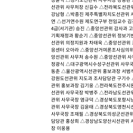
선관위 사무처장 신길수 △전라북도선관
강남형 △박종진 제주특별자치도선관위 
연 △선거연수원 제도연구부 전임교수 김
4급(서기관) 승진 △중앙선관위 감사과
기획재정과 황순기 △중앙선관위 정보기반
선관위 의정지원과 차태욱 △중앙선관위
응센터 오아라 △중앙선거여론조사심의위
앙선관위 사무처 송수원 △중앙선관위 
정광식 △대구광역시수성구선관위 사무국
동춘 △울산광역시선관위 홍보과장 서범석
강원도선관위 지도과 조사담당관 구기수
관위 홍보과장 김기웅 △전라북도전주시
선관위 사무국장 박병주 △전라남도선관
관위 사무국장 염규덕 △경상북도포항시
관위 사무국장 김윤태 △경상북도영천시
사무국장 조재필 △경상북도의성군선관위
담당관 홍상희 △경상남도양산시선관위 
장 이웅용