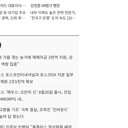
카드 대표이사 사
강정훈 iM뱅크 행장
성 등 대기업 주요
내부 이해도 높은 전략 전문가,
 경력, 신뢰 회복
'전국구 은행' 도약 속도 [2026
[2026년]
년]
사
 가뭄 겪는 농가에 재해자금 3천억 지원, 강
 역량 집중"
스 포스코인터내셔널과 포스코DX 지분 일부
 재원 2조5천억 확보
투스 '제우스: 오만의 신' 8월26일 출시, 진입
MMORPG 내..
고환율 기조' 극복 절실, 조좌진 '인바운드'
늘려 답 찾는다
정말] 민주당 민병덕 "홈플러스 정상화될 때까