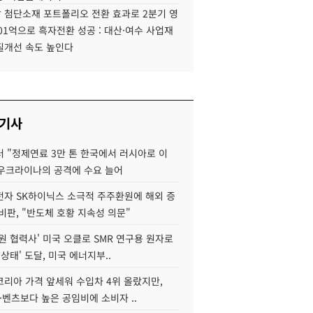
 첨단소재 포트폴리오 전환 효과로 2분기 영
01억으로 흑자전환 성공 : 대산·여수 사업재
질개선 속도 높인다
 기사
 "정제연료 3만 톤 한국에서 러시아로 이
 우크라이나의 공격에 수요 늘어
자 SK하이닉스 소극적 주주환원에 해외 증
비판, "반도체 호황 지속성 의문"
원 협력사' 미국 오클로 SMR 연구용 원자로
 상태' 도달, 미국 에너지부..
코리아 가격 앞세워 수입차 4위 올랐지만,
·벤츠보다 높은 공임비에 소비자 ..