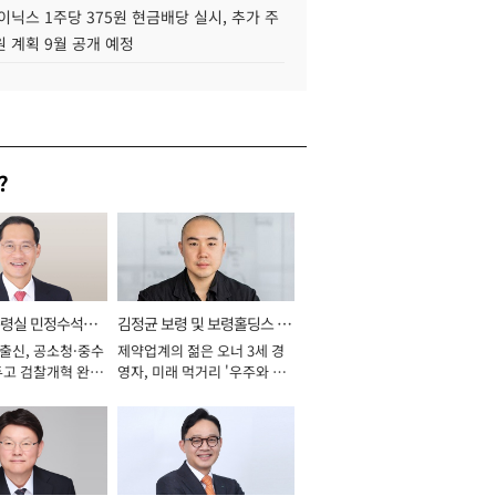
이닉스 1주당 375원 현금배당 실시, 추가 주
 계획 9월 공개 예정
?
통령실 민정수석비
김정균 보령 및 보령홀딩스 대
 출신, 공소청·중수
제약업계의 젊은 오너 3세 경
표이사 사장
두고 검찰개혁 완수
영자, 미래 먹거리 '우주와 헬
년]
스케어' 공들여 [2026년]