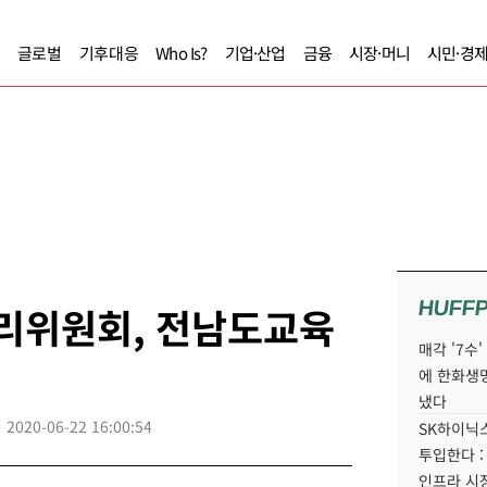
글로벌
기후대응
Who Is?
기업·산업
금융
시장·머니
시민·경
HUFF
관리위원회, 전남도교육
매각 '7수
에 한화생
냈다
2020-06-22 16:00:54
SK하이닉스
투입한다 :
인프라 시