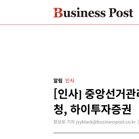
알림
인사
[인사] 중앙선거
청, 하이투자증권
장상유 기자 jsyblack@businesspost.co.kr