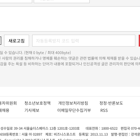
 수 있습니다. (현재 0 byte / 최대 400byte)
다른 사람의 권리를 침해하거나 명예를 훼손하는 댓글은 관련 법률에 의해 제재를 받을 수 있습니
쾌감을 주는 욕설 등 비하하는 단어가 내용에 포함되거나 인신공격성 글은 관리자의 판단에 의해
용자위원회
청소년보호정책
개인정보처리방침
정정·반론보도
인재채용
기사제보
이메일무단수집거부
RSS
수일로 39-34 서울숲더스페이스 12층 1201호-1203호
대표전화 : 1800-6522
편집국 070-4
8658
등록번호 : 서울 아 02897
제호: 비즈니스포스트
등록일: 2013.11.13
발행·편집인 : 강석
X
Copyright ? 2013 비즈니스포스트. All rights reserved.