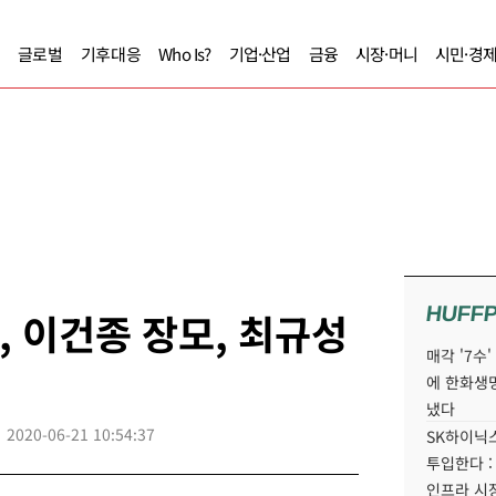
글로벌
기후대응
Who Is?
기업·산업
금융
시장·머니
시민·경
HUFF
, 이건종 장모, 최규성
매각 '7수
에 한화생
냈다
2020-06-21 10:54:37
SK하이닉스
투입한다 :
인프라 시