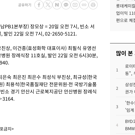
공유하기
롯데케미칼
업이익 11
편으로 체
B1본부장) 장모상 = 20일 오전 7시, 빈소 서
 22일 오전 7시, 02-2650-5121.
모친상, 이건종(효성화학 대표이사) 최필식 유영선
많이 본
병원 장례식장 11호실, 발인 22일 오전 6시30분,
40.
로이터
1
동",
최은숙 최은진 최은수 최성식 부친상, 최규성(한국
원) 최용석(한국품질재단 전문위원·전 국방기술품
삼성전
2
분, 빈소 경기 안산시 근로복지공단 안산병원 장례식
권가 
-3164.
'한수
3
'임계
BYD
4
BMW
배포금지>