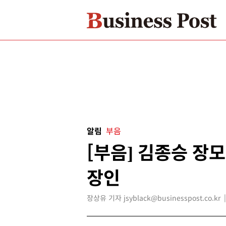
알림
부음
[부음] 김종승 장모
장인
장상유 기자 jsyblack@businesspost.co.kr