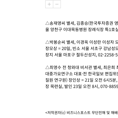
△송재영씨 별세, 김종승(한국투자증권 영남P
울 양천구 이대목동병원 장례식장 특1호실, 발인
△박봉순씨 별세, 이경옥 이성란 이성자 
장모상 = 20일, 빈소 서울 서초구 강남성모
장지 서울 마포구 절두산성지, 02-2258-59
△최영수 전 청와대 비서관 별세, 최은희 
대중가요연구소 대표·전 한국일보 편집위
질원 연구원) 장인상 = 21일 오전 6시5
장 목련실, 발인 23일 오전 8시, 070-8859
<저작권자(c) 비즈니스포스트 무단전재 및 재