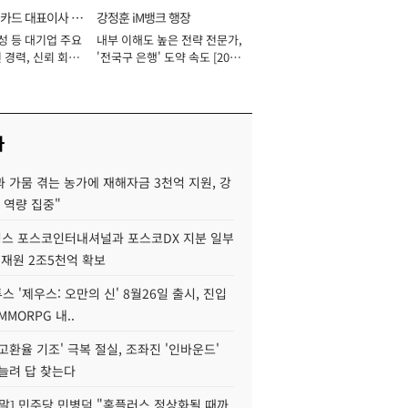
카드 대표이사 사
강정훈 iM뱅크 행장
성 등 대기업 주요
내부 이해도 높은 전략 전문가,
 경력, 신뢰 회복
'전국구 은행' 도약 속도 [2026
[2026년]
년]
사
 가뭄 겪는 농가에 재해자금 3천억 지원, 강
 역량 집중"
스 포스코인터내셔널과 포스코DX 지분 일부
 재원 2조5천억 확보
투스 '제우스: 오만의 신' 8월26일 출시, 진입
MMORPG 내..
고환율 기조' 극복 절실, 조좌진 '인바운드'
늘려 답 찾는다
정말] 민주당 민병덕 "홈플러스 정상화될 때까