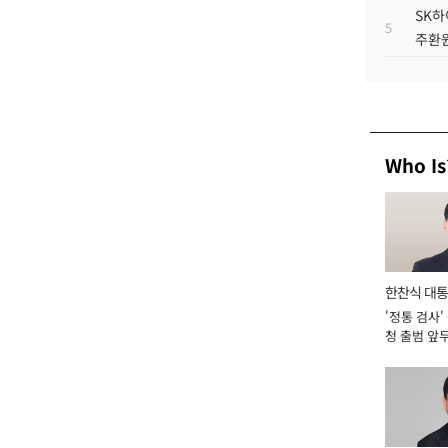
SK하
5
주환원
Who Is
한찬식 대
'정통 검사'
서관
청 출범 앞
맡아 [2026