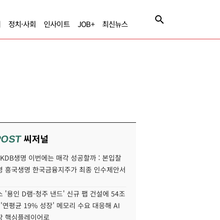
제
정치·사회
인사이트
JOB+
최신뉴스
씨저널
POST
' KDB생명 이번에는 매각 성공할까 : 본입찰
명 흥국생명 한국금융지주가 최종 인수제안서
 '용인 D램-청주 낸드' 신규 팹 건설에 54조
 '연평균 19% 성장' 메모리 수요 대응해 AI
장 핵심플레이어로