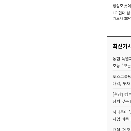
정상호 롯데
LG·현대·삼
장
카드사 30년
에 '초집중' 
최신기
농협 폭염과
호동 "모든
포스코홀딩
매각, 투자
[현장] 컴
장벽 낮춘 
하나투어 '
사업 비중 
[7일 오!