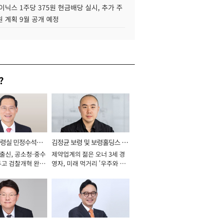
이닉스 1주당 375원 현금배당 실시, 추가 주
 계획 9월 공개 예정
?
통령실 민정수석비
김정균 보령 및 보령홀딩스 대
 출신, 공소청·중수
제약업계의 젊은 오너 3세 경
표이사 사장
두고 검찰개혁 완수
영자, 미래 먹거리 '우주와 헬
년]
스케어' 공들여 [2026년]