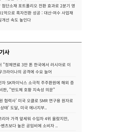
 첨단소재 포트폴리오 전환 효과로 2분기 영
01억으로 흑자전환 성공 : 대산·여수 사업재
질개선 속도 높인다
 기사
 "정제연료 3만 톤 한국에서 러시아로 이
 우크라이나의 공격에 수요 늘어
자 SK하이닉스 소극적 주주환원에 해외 증
비판, "반도체 호황 지속성 의문"
원 협력사' 미국 오클로 SMR 연구용 원자로
 상태' 도달, 미국 에너지부..
코리아 가격 앞세워 수입차 4위 올랐지만,
·벤츠보다 높은 공임비에 소비자 ..