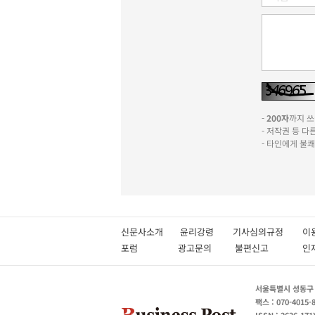
-
200자
까지 쓰실
- 저작권 등 
- 타인에게 불
신문사소개
윤리강령
기사심의규정
이
포럼
광고문의
불편신고
서울특별시 성동구 성
팩스 : 070-4015-
ISSN : 2636-171