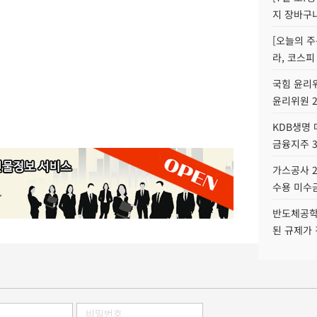
지 장바구
[오늘의 주
라, 코스피
국힘 윤리위
윤리위원 
KDB생명
금융지주 
가스공사 2
수용 미수금
반도체공학
된 규제가 