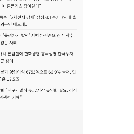
니에 홈플러스 담아달라"
목주] '2차전지 강세' 삼성SDI 주가 7%대 올
 외국인 매도세..
 '돌려차기 발언' 서범수·진종오 징계 착수,
2명은 사퇴
 매각 본입찰에 한화생명 흥국생명 한국투자
3곳 참여
분기 영업이익 6753억으로 66.9% 늘어, 민
은 13.5조
회 "연구개발직 주52시간 유연화 필요, 경직
경쟁력 저해"