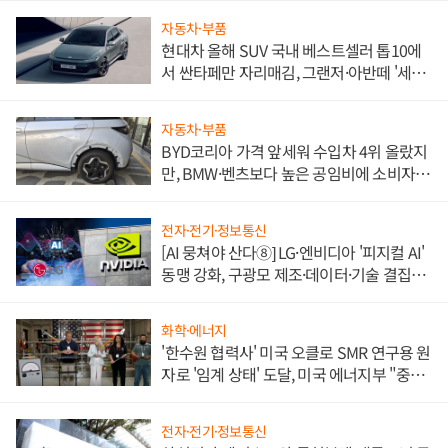
자동차·부품
현대차 올해 SUV 국내 베스트셀러 톱10에
서 싼타페만 자리매김, 그랜저·아반떼 '세단
쌍끌이'로 내수 방어
자동차·부품
BYD코리아 가격 앞세워 수입차 4위 올랐지
만, BMW·벤츠보다 높은 공임비에 소비자
불만 폭발
전자·전기·정보통신
[AI 뭉쳐야 산다⑧] LG·엔비디아 '피지컬 AI'
동맹 강화, 구광모 제조·데이터·기술 결집
해 종합 로보틱스 기업으로
화학·에너지
'한수원 협력사' 미국 오클로 SMR 연구용 원
자로 '임계 상태' 도달, 미국 에너지부 "중요
한 이정표"
전자·전기·정보통신