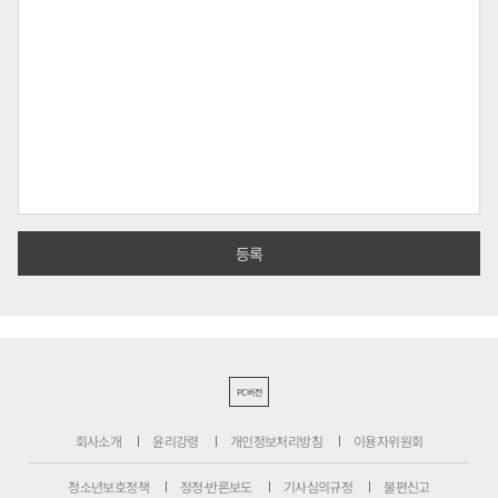
PC버전
회사소개
윤리강령
개인정보처리방침
이용자위원회
청소년보호정책
정정·반론보도
기사심의규정
불편신고