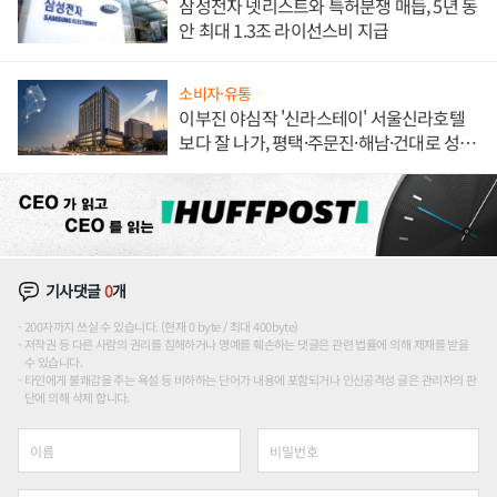
삼성전자 넷리스트와 특허분쟁 매듭, 5년 동
안 최대 1.3조 라이선스비 지급
소비자·유통
이부진 야심작 '신라스테이' 서울신라호텔
보다 잘 나가, 평택·주문진·해남·건대로 성
장판 더 넓힌다
기사댓글
0
개
200자까지 쓰실 수 있습니다. (현재 0 byte / 최대 400byte)
저작권 등 다른 사람의 권리를 침해하거나 명예를 훼손하는 댓글은 관련 법률에 의해 제재를 받을
수 있습니다.
타인에게 불쾌감을 주는 욕설 등 비하하는 단어가 내용에 포함되거나 인신공격성 글은 관리자의 판
단에 의해 삭제 합니다.