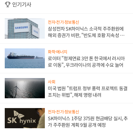
인기기사
전자·전기·정보통신
삼성전자 SK하이닉스 소극적 주주환원에
해외 증권가 비판, "반도체 호황 지속성 의
문"
화학·에너지
로이터 "정제연료 3만 톤 한국에서 러시아
로 이동", 우크라이나의 공격에 수요 늘어
사회
미국 법원 "트럼프 정부 풍력 프로젝트 동결
조치는 위법", 해제 명령 내려
전자·전기·정보통신
SK하이닉스 1주당 375원 현금배당 실시, 추
가 주주환원 계획 9월 공개 예정