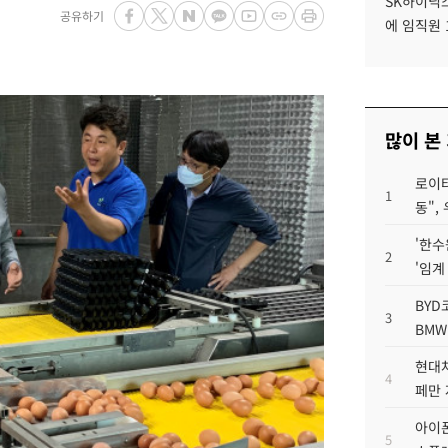
SK하이닉스
공유하기
에 임직원 
많이 본
로이터
1
동",
'한수
2
'임계
BYD
3
BMW
현대차
4
페만 
아이폰
5