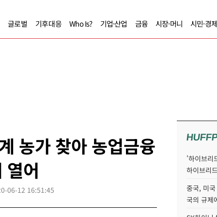
글로벌
기후대응
Who Is?
기업·산업
금융
시장·머니
시민·경
HUFF
계 농가 찾아 농업금융
'하이브리드
 열어
하이브리드
중국, 미국
0-06-12 16:51:45
국의 규제에