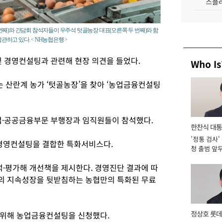
스플레
번째)와 간담회 참석자들이 우주석 텃골농장 대표(오른쪽 두 번째)와 함
관하고 있다. < NH농협은행 >
 경영컨설팅과 관련해 현장 의견을 들었다.
Who Is
 산란계 농가 ‘텃골농장’을 찾아 ‘농업금융컨설팅
업·공공금융부문 부행장과 임직원들이 참석했다.
한찬식 대
'정통 검사'
서관
경영컨설팅을 결합한 특화서비스다.
청 출범 앞
맡아 [2026
·평가해 개선책을 제시한다. 경영진단 결과에 따
의 지속성장을 뒷받침하는 농협만의 특화된 무료
정상호 롯데
 위해 농업금융컨설팅을 신청했다.