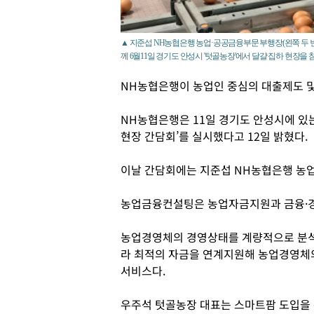
▲ 지준섭 NH농협은행 농업·공공금융부문 부행장(왼쪽 두 
께 6월11일 경기도 안성시 '텃골농장'에서 달걀 집하 현장을 참
NH농협은행이 농업인 중심의 대출제도 및
NH농협은행은 11일 경기도 안성시에 있는
현장 간담회’를 실시했다고 12일 밝혔다.
이날 간담회에는 지준섭 NH농협은행 농
농업금융컨설팅은 농업자금지원과 금융·
농업경영체의 경영상태를 계량적으로 분석
라 최적의 자금을 연계지원해 농업경영체
서비스다.
우주석 텃골농장 대표는 스마트팜 도입을