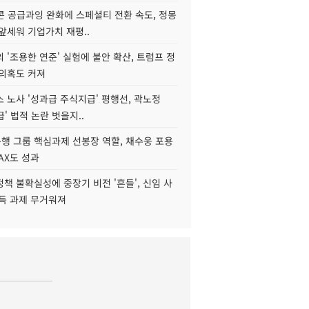
콘 공급과잉 완화에 스페셜티 전환 속도, 정몽
앞세워 기업가치 재평..
 '조용한 연준' 실험에 불안 확산, 트럼프 정
 의혹도 커져
 노사 '성과급 주식지급' 평행선, 곽노정
급' 법적 논란 벗을지..
행 그룹 핵심과제 선봉장 역할, 채수웅 포용
AX도 성과
책 불확실성에 중장기 비전 '흔들', 신임 사
설득 과제 무거워져