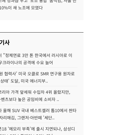
에 성과급 두고 '노조 통합' 움직임, 사흘 만
10%이 새 노조에 모였다
 기사
 "정제연료 3만 톤 한국에서 러시아로 이
 우크라이나의 공격에 수요 늘어
원 협력사' 미국 오클로 SMR 연구용 원자로
 상태' 도달, 미국 에너지부..
코리아 가격 앞세워 수입차 4위 올랐지만,
·벤츠보다 높은 공임비에 소비자 ..
 올해 SUV 국내 베스트셀러 톱10에서 싼타
자리매김, 그랜저·아반떼 '세단..
18 '메모리 부족'에 출시 지연되나, 삼성디