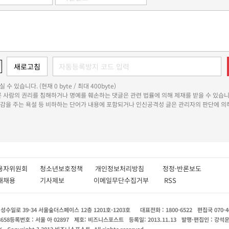
 수 있습니다. (현재 0 byte / 최대 400byte)
다른 사람의 권리를 침해하거나 명예를 훼손하는 댓글은 관련 법률에 의해 제재를 받을 수 있습니
쾌감을 주는 욕설 등 비하하는 단어가 내용에 포함되거나 인신공격성 글은 관리자의 판단에 의해
용자위원회
청소년보호정책
개인정보처리방침
정정·반론보도
인재채용
기사제보
이메일무단수집거부
RSS
수일로 39-34 서울숲더스페이스 12층 1201호-1203호
대표전화 : 1800-6522
편집국 070-4
8658
등록번호 : 서울 아 02897
제호: 비즈니스포스트
등록일: 2013.11.13
발행·편집인 : 강석
X
Copyright ? 2013 비즈니스포스트. All rights reserved.