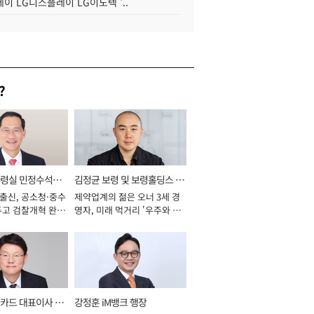
이 LG디스플레이 LG이노텍 '..
?
통령실 민정수석비
김정균 보령 및 보령홀딩스 대
 출신, 공소청·중수
제약업계의 젊은 오너 3세 경
표이사 사장
두고 검찰개혁 완수
영자, 미래 먹거리 '우주와 헬
년]
스케어' 공들여 [2026년]
카드 대표이사 사
강정훈 iM뱅크 행장