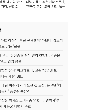
성 등 대기업 주요
내부 이해도 높은 전략 전문가,
 경력, 신뢰 회복
'전국구 은행' 도약 속도 [2026
[2026년]
년]
사
데마트 야심작 '부산 물류센터' 가보니, 장보기
로 담는 '로봇 ..
조 클럽' 삼성증권 실적 랠리 진행형, 박종문
 달고 연임 향한다
가맹점 상생' 비교해보니, 교촌 '영업권 보
신메뉴 개발'·BB..
내년 미주 장거리 노선 첫 도전, 윤철민 '하
항공사' 승부수 통할까
백상환 박카스 소비자층 넓혔다, '얼박사'부터
지 제품군 다변화 주효