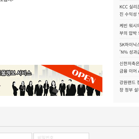
KCC 실리
진 수익성 
케빈 워시의
부의 압박
SK하이닉스
'N% 성과
신한저축은
금융 이어 
강원랜드 정
장 정부 