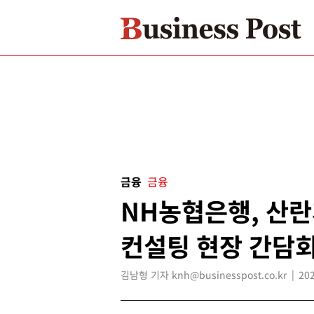
금융
금융
NH농협은행, 산란
컨설팅 현장 간담회
김남형 기자 knh@businesspost.co.kr
202