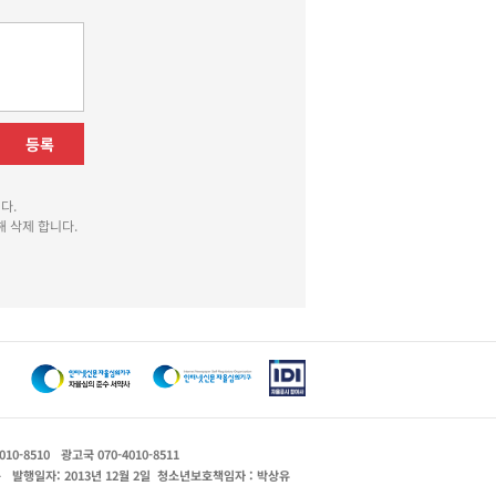
등록
다.
 삭제 합니다.
010-8510
광고국 070-4010-8511
운
발행일자: 2013년 12월 2일
청소년보호책임자 : 박상유