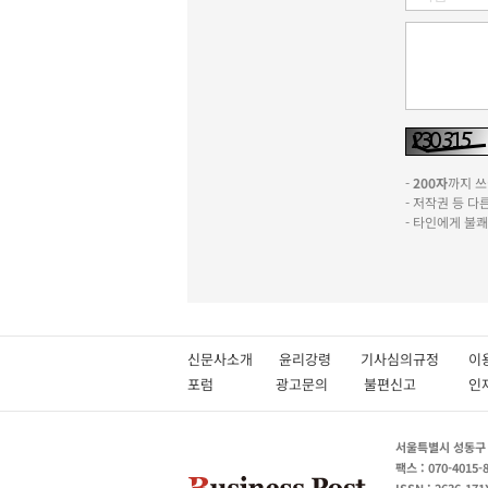
-
200자
까지 쓰실
- 저작권 등 
- 타인에게 불
신문사소개
윤리강령
기사심의규정
이
포럼
광고문의
불편신고
서울특별시 성동구 성
팩스 : 070-4015-
ISSN : 2636-171