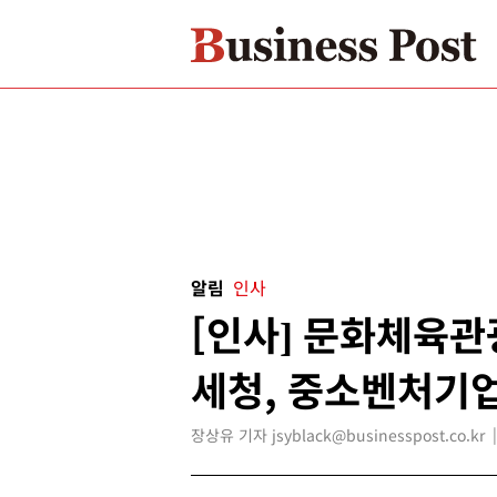
알림
인사
[인사] 문화체육관
세청, 중소벤처기
장상유 기자 jsyblack@businesspost.co.kr