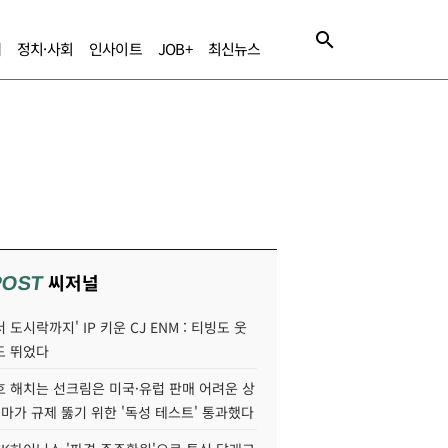
제
정치·사회
인사이트
JOB+
최신뉴스
씨저널
POST
 도시락까지' IP 키운 CJ ENM : 티빙도 웃
도 뛰었다
호 해치는 선크림은 미국·유럽 판매 어려운 상
콜마가 규제 뚫기 위한 '독성 테스트' 통과했다