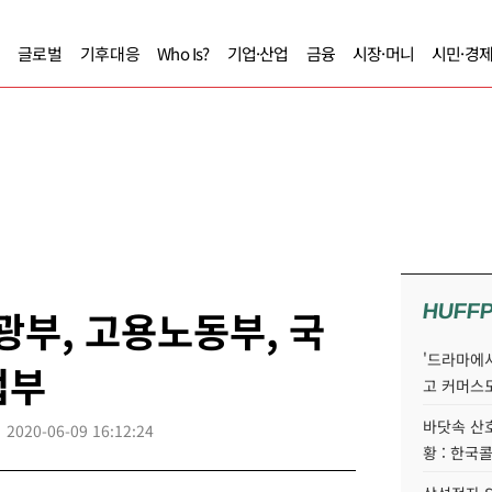
글로벌
기후대응
Who Is?
기업·산업
금융
시장·머니
시민·경
HUFF
광부, 고용노동부, 국
'드라마에서
업부
고 커머스
바닷속 산
2020-06-09 16:12:24
황 : 한국