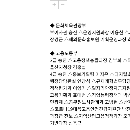
◆ 문화체육관광부
부이사관 승진 △운영지원과장 이용신 
장경근 △해외문화홍보원 기획운영과장 
◆ 고용노동부
3급 승진 △고용정책총괄과장 김부희 △
울산지청장 김홍섭
4급 승진 △홍보기획팀 이지은 △디지털
행정담당관실 연창석 △규제개혁법무담당
정책평가과 이영기 △일자리안정자금지원
고용기획과 표대범 △직업능력정책과 박
민광제 △공무원노사관계과 고병현 △산
△코로나19대응고용안정긴급지원단 박
과장급 전보 △지역산업고용정책과장 오
기반과장 신욱균