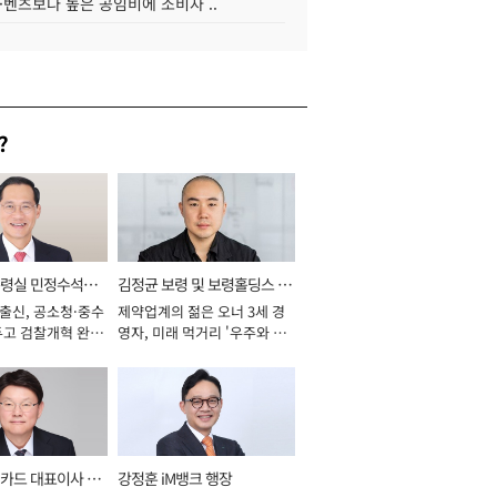
·벤츠보다 높은 공임비에 소비자 ..
?
통령실 민정수석비
김정균 보령 및 보령홀딩스 대
 출신, 공소청·중수
제약업계의 젊은 오너 3세 경
표이사 사장
두고 검찰개혁 완수
영자, 미래 먹거리 '우주와 헬
년]
스케어' 공들여 [2026년]
카드 대표이사 사
강정훈 iM뱅크 행장