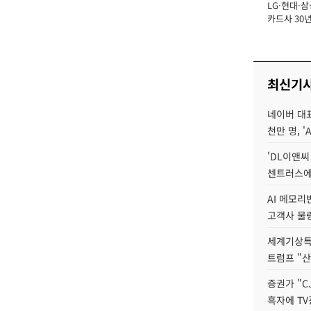
LG·현대·삼
장
카드사 30년
에 '초집중' 
최신기
네이버 대표
천만 명, 'A
'DL이앤씨
센트러스에
AI 메모
고객사 물량
세계기상특
트럼프 "산
증권가 "C
흑자에 TV