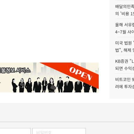
배달의민족
의 '비용 
올해 서유럽
4~7월 사
미국 법원 
법", 해제
KB증권 "
되면 수익성
비트코인 9
려에 투자