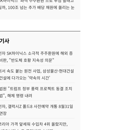
SK하이닉스 '파격 주주환원'으로 투심 달래고
까, 100조 넘는 추가 배당 재원에 쏠리는 눈
 기사
자 SK하이닉스 소극적 주주환원에 해외 증
비판, "반도체 호황 지속성 의문"
서 속도 붙는 원전 사업, 삼성물산·현대건설
건설에 다가오는 '약속의 시간'
법원 "트럼프 정부 풍력 프로젝트 동결 조치
법", 해제 명령 내려
자, 갤럭시Z 폴드8 사전예약 개통 8월31일
 연장
코리아 가격 앞세워 수입차 4위 올랐지만,