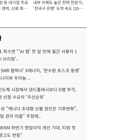
성 등 대기업 주요
내부 이해도 높은 전략 전문가,
 경력, 신뢰 회복
'전국구 은행' 도약 속도 [2026
[2026년]
년]
사
 최수연 "'AI 탭' 한 달 만에 월간 사용자 1
I 브리핑'..
 SMR 협력사' X에너지, '한수원 포스코 동맹'
너지와 우라늄 ..
리반도체 시장에서 낸드플래시보다 D램 부각,
 선점 수요의 '우선순위'
성 "캐나다 초대형 산불 원인은 기후변화",
림 관리 미흡" 주장에..
JENM 하반기 영업이익 개선 기대, 티빙 첫
광고도 반등"