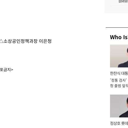
BMW
Who Is
 △소상공인정책과장 이은청
배포금지>
한찬식 대
'정통 검사'
서관
청 출범 앞
맡아 [2026
정상호 롯데