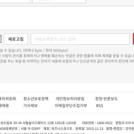
 수 있습니다. (현재 0 byte / 최대 400byte)
다른 사람의 권리를 침해하거나 명예를 훼손하는 댓글은 관련 법률에 의해 제재를 받을 수 있습니
쾌감을 주는 욕설 등 비하하는 단어가 내용에 포함되거나 인신공격성 글은 관리자의 판단에 의해
용자위원회
청소년보호정책
개인정보처리방침
정정·반론보도
인재채용
기사제보
이메일무단수집거부
RSS
수일로 39-34 서울숲더스페이스 12층 1201호-1203호
대표전화 : 1800-6522
편집국 070-4
8658
등록번호 : 서울 아 02897
제호: 비즈니스포스트
등록일: 2013.11.13
발행·편집인 : 강석
X
Copyright ? 2013 비즈니스포스트. All rights reserved.