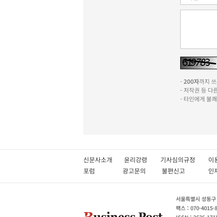
-
200자
까지 쓰실
- 저작권 등 
- 타인에게 불
신문사소개
윤리강령
기사심의규정
이
포럼
광고문의
불편신고
서울특별시 성동구 성
팩스 : 070-4015-
ISSN : 2636-171