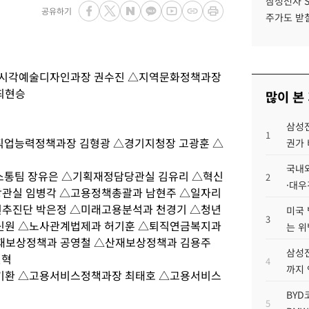
삼성전자 
공유하기
주가도 받칠
△시각예술디자인과장 권수진 △지역문화정책과장
최현승
많이 본
삼성전
1
직업능력정책과장 김형광 △경기지청장 고광훈 △
권가 
국내외
소통팀 장유은 △기획재정담당관실 김유리 △혁신
2
·대우
관실 임병각 △고용정책총괄과 남현주 △일자리
추진단 박은정 △미래고용분석과 천경기 △청년
미국 
3
신원 △노사관계법제과 허기훈 △퇴직연금복지과
는 위
재보상정책과 공영철 △산재보상정책과 김용주
삼성전
진혁
4
까지
기환 △고용서비스정책과장 최태호 △고용서비스
BYD
5