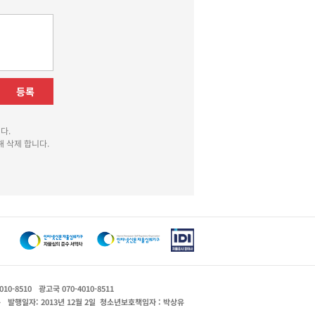
등록
다.
 삭제 합니다.
010-8510
광고국 070-4010-8511
운
발행일자: 2013년 12월 2일
청소년보호책임자 : 박상유