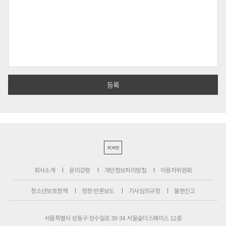
PC버전
회사소개
윤리강령
개인정보처리방침
이용자위원회
청소년보호정책
정정·반론보도
기사심의규정
불편신고
서울특별시 성동구 성수일로 39-34 서울숲더스페이스 12층