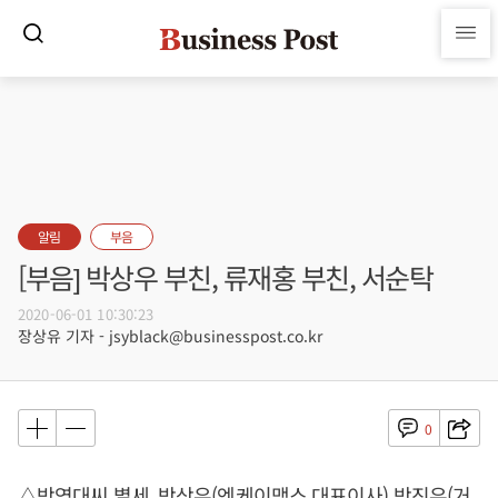
알림
부음
[부음] 박상우 부친, 류재홍 부친, 서순탁
2020-06-01 10:30:23
장상유 기자 - jsyblack@businesspost.co.kr
0
△박영대씨 별세, 박상우(엔케이맥스 대표이사) 박진우(거