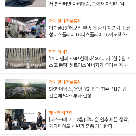
서 싼타페만 자리매김, 그랜저·아반떼 '세단
쌍끌이'로 내수 방어
전자·전기·정보통신
아이폰18 '메모리 부족'에 출시 지연되나, 삼
성디스플레이 LG디스플레이 LG이노텍 '탈
애플' 수익 다각화 속도
화학·에너지
'DL이앤씨 SMR 협력사' X에너지, '한수원 포
스코 동맹' 센트러스에너지와 우라늄 계약
체결
전자·전기·정보통신
SK하이닉스, 용인 'Y2' 팹과 청주 'M17' 팹
건설에 54조 투자 결정
데스크 리포트
[데스크리포트 8월] 무더운 입추에 든 생각,
제약바이오 하반기 훈풍 기대한다