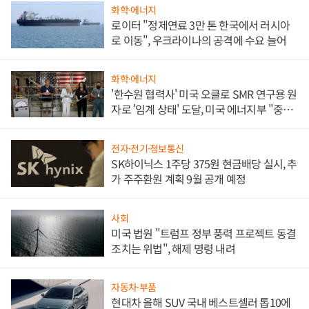
화학·에너지
로이터 "정제연료 3만 톤 한국에서 러시아
로 이동", 우크라이나의 공격에 수요 늘어
화학·에너지
'한수원 협력사' 미국 오클로 SMR 연구용 원
자로 '임계 상태' 도달, 미국 에너지부 "중요
한 이정표"
전자·전기·정보통신
SK하이닉스 1주당 375원 현금배당 실시, 추
가 주주환원 계획 9월 공개 예정
사회
미국 법원 "트럼프 정부 풍력 프로젝트 동결
조치는 위법", 해제 명령 내려
자동차·부품
현대차 올해 SUV 국내 베스트셀러 톱10에