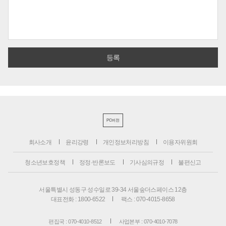
PC버전
회사소개
윤리강령
개인정보처리방침
이용자위원회
청소년보호정책
정정·반론보도
기사심의규정
불편신고
서울특별시 성동구 성수일로 39-34 서울숲더스페이스 12층
대표전화 : 1800-6522
팩스 : 070-4015-8658
편집국 : 070-4010-8512
사업본부 : 070-4010-7078