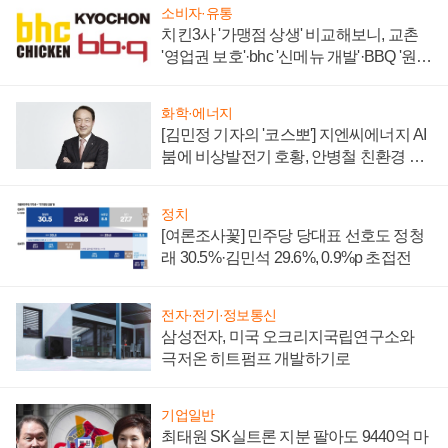
소비자·유통
치킨3사 '가맹점 상생' 비교해보니, 교촌
'영업권 보호'·bhc '신메뉴 개발'·BBQ '원가
부담'
화학·에너지
[김민정 기자의 '코스뽀'] 지엔씨에너지 AI
붐에 비상발전기 호황, 안병철 친환경 에
너지 발전전문기업 향한다
정치
[여론조사꽃] 민주당 당대표 선호도 정청
래 30.5%·김민석 29.6%, 0.9%p 초접전
전자·전기·정보통신
삼성전자, 미국 오크리지국립연구소와
극저온 히트펌프 개발하기로
기업일반
최태원 SK실트론 지분 팔아도 9440억 마