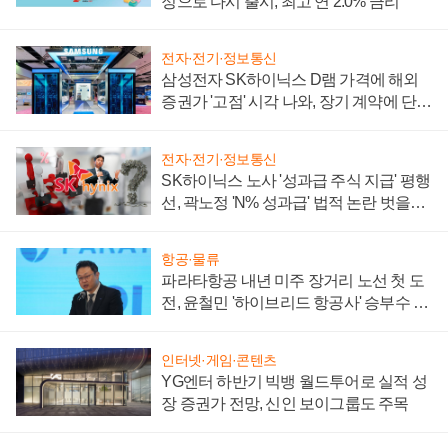
정으로 다시 출시, 최고 연 2.0% 금리
전자·전기·정보통신
삼성전자 SK하이닉스 D램 가격에 해외
증권가 '고점' 시각 나와, 장기 계약에 단점
부각
전자·전기·정보통신
SK하이닉스 노사 '성과급 주식 지급' 평행
선, 곽노정 'N% 성과급' 법적 논란 벗을지
주목
항공·물류
파라타항공 내년 미주 장거리 노선 첫 도
전, 윤철민 '하이브리드 항공사' 승부수 통
할까
인터넷·게임·콘텐츠
YG엔터 하반기 빅뱅 월드투어로 실적 성
장 증권가 전망, 신인 보이그룹도 주목