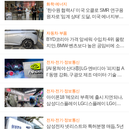
화학·에너지
'한수원 협력사' 미국 오클로 SMR 연구용
원자로 '임계 상태' 도달, 미국 에너지부
"중요한 이정표"
자동차·부품
BYD코리아 가격 앞세워 수입차 4위 올랐
지만, BMW·벤츠보다 높은 공임비에 소비
자 불만 폭발
전자·전기·정보통신
[AI 뭉쳐야 산다⑧] LG·엔비디아 '피지컬 A
I' 동맹 강화, 구광모 제조·데이터·기술 결
집해 종합 로보틱스 기업으로
전자·전기·정보통신
아이폰18 '메모리 부족'에 출시 지연되나,
삼성디스플레이 LG디스플레이 LG이노
텍 '탈애플' 수익 다각화 속도
전자·전기·정보통신
삼성전자 넷리스트와 특허분쟁 매듭, 5년