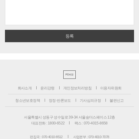
PC버전
회사소개
윤리강령
개인정보처리방침
이용자위원회
청소년보호정책
정정·반론보도
기사심의규정
불편신고
서울특별시 성동구 성수일로 39-34 서울숲더스페이스 12층
대표전화 : 1800-6522
팩스 : 070-4015-8658
편집국 : 070-4010-8512
사업본부 : 070-4010-7078