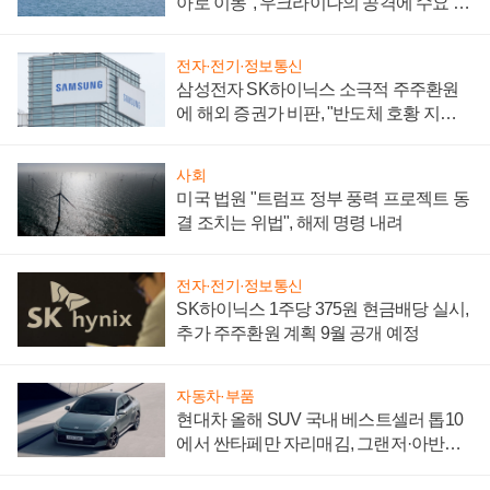
아로 이동", 우크라이나의 공격에 수요 늘
어
전자·전기·정보통신
삼성전자 SK하이닉스 소극적 주주환원
에 해외 증권가 비판, "반도체 호황 지속
성 의문"
사회
미국 법원 "트럼프 정부 풍력 프로젝트 동
결 조치는 위법", 해제 명령 내려
전자·전기·정보통신
SK하이닉스 1주당 375원 현금배당 실시,
추가 주주환원 계획 9월 공개 예정
자동차·부품
현대차 올해 SUV 국내 베스트셀러 톱10
에서 싼타페만 자리매김, 그랜저·아반떼
'세단 쌍끌이'로 내수 방어