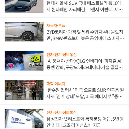
현대차 올해 SUV 국내 베스트셀러 톱10에
서 싼타페만 자리매김, 그랜저·아반떼 '세단
쌍끌이'로 내수 방어
자동차·부품
BYD코리아 가격 앞세워 수입차 4위 올랐지
만, BMW·벤츠보다 높은 공임비에 소비자
불만 폭발
전자·전기·정보통신
[AI 뭉쳐야 산다⑧] LG·엔비디아 '피지컬 AI'
동맹 강화, 구광모 제조·데이터·기술 결집
해 종합 로보틱스 기업으로
화학·에너지
'한수원 협력사' 미국 오클로 SMR 연구용 원
자로 '임계 상태' 도달, 미국 에너지부 "중요
한 이정표"
전자·전기·정보통신
삼성전자 넷리스트와 특허분쟁 매듭, 5년 동
안 최대 1.3조 라이선스비 지급