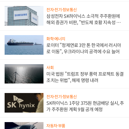
전자·전기·정보통신
삼성전자 SK하이닉스 소극적 주주환원에
해외 증권가 비판, "반도체 호황 지속성 의
문"
화학·에너지
로이터 "정제연료 3만 톤 한국에서 러시아
로 이동", 우크라이나의 공격에 수요 늘어
사회
미국 법원 "트럼프 정부 풍력 프로젝트 동결
조치는 위법", 해제 명령 내려
전자·전기·정보통신
SK하이닉스 1주당 375원 현금배당 실시, 추
가 주주환원 계획 9월 공개 예정
자동차·부품