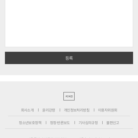
PC버전
회사소개
윤리강령
개인정보처리방침
이용자위원회
청소년보호정책
정정·반론보도
기사심의규정
불편신고