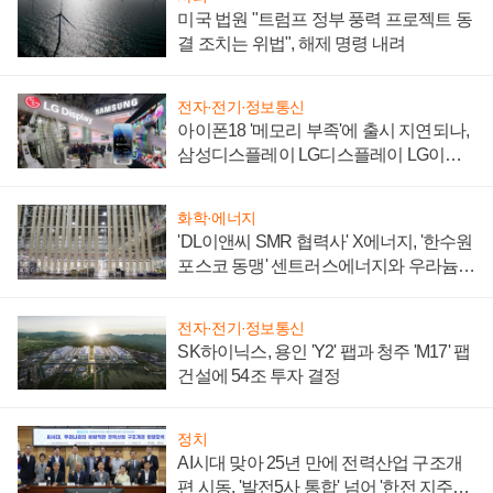
미국 법원 "트럼프 정부 풍력 프로젝트 동
결 조치는 위법", 해제 명령 내려
전자·전기·정보통신
아이폰18 '메모리 부족'에 출시 지연되나,
삼성디스플레이 LG디스플레이 LG이노
텍 '탈애플' 수익 다각화 속도
화학·에너지
'DL이앤씨 SMR 협력사' X에너지, '한수원
포스코 동맹' 센트러스에너지와 우라늄
계약 체결
전자·전기·정보통신
SK하이닉스, 용인 'Y2' 팹과 청주 'M17' 팹
건설에 54조 투자 결정
정치
AI시대 맞아 25년 만에 전력산업 구조개
편 시동, '발전5사 통합' 넘어 '한전 지주사'