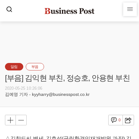
알림
부음
[부음] 김익현 부친, 정승호, 안용현 부친
2020-05-25 10:26:06
김예영 기자 - kyyharry@businesspost.co.kr
0
△김창도씨 별세, 김효석(국립환경인재개발원 과장) 김