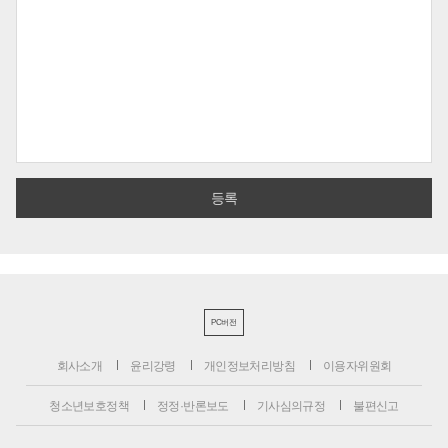
PC버전
회사소개
윤리강령
개인정보처리방침
이용자위원회
청소년보호정책
정정·반론보도
기사심의규정
불편신고