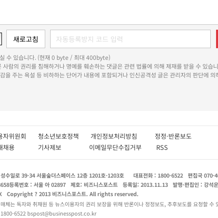
 수 있습니다. (현재 0 byte / 최대 400byte)
다른 사람의 권리를 침해하거나 명예를 훼손하는 댓글은 관련 법률에 의해 제재를 받을 수 있습니
쾌감을 주는 욕설 등 비하하는 단어가 내용에 포함되거나 인신공격성 글은 관리자의 판단에 의해
용자위원회
청소년보호정책
개인정보처리방침
정정·반론보도
인재채용
기사제보
이메일무단수집거부
RSS
수일로 39-34 서울숲더스페이스 12층 1201호-1203호
대표전화 : 1800-6522
편집국 070-4
8658
등록번호 : 서울 아 02897
제호: 비즈니스포스트
등록일: 2013.11.13
발행·편집인 : 강석
X
Copyright ? 2013 비즈니스포스트. All rights reserved.
 매체는 독자와 취재원 등 뉴스이용자의 권리 보장을 위해 반론이나 정정보도, 추후보도를 요청할 수 
0-6522 bspost@businesspost.co.kr