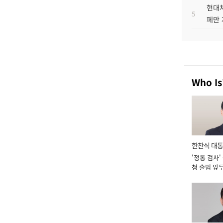
현대차
5
페만 
Who Is
한찬식 대
'정통 검사'
서관
청 출범 앞
맡아 [2026