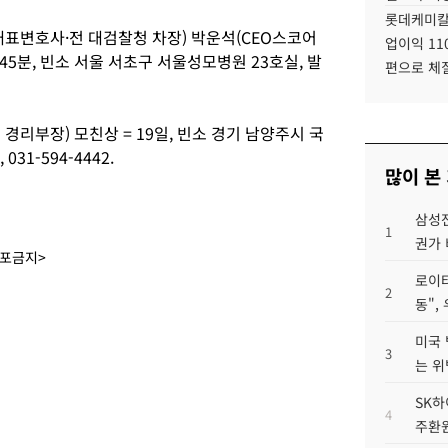
롯데케미칼
대표변호사·전 대검찰청 차장) 박운석(CEO스코어
업이익 11
시45분, 빈소 서울 서초구 서울성모병원 23호실, 발
편으로 체
경리부장) 모친상 = 19일, 빈소 경기 남양주시 국
31-594-4442.
많이 본
삼성전
1
권가 
배포금지>
로이터
2
동",
미국 
3
는 위
SK하
4
주환원