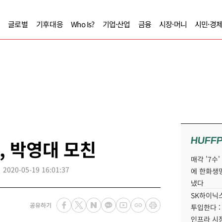
글로벌
기후대응
Who Is?
기업·산업
금융
시장·머니
시민·경
HUFF
, 박영대 모친
매각 '7수
2020-05-19 16:01:37
에 한화생
냈다
SK하이닉스
공유하기
투입한다 :
인프라 시