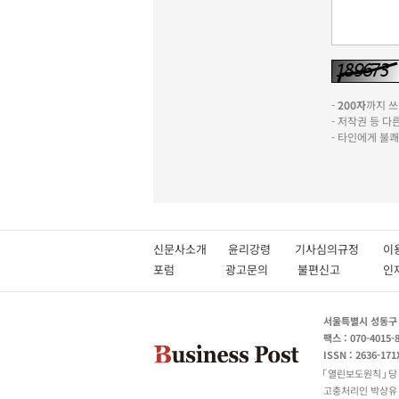
-
200자
까지 쓰실
- 저작권 등 
- 타인에게 불
신문사소개
윤리강령
기사심의규정
이
포럼
광고문의
불편신고
서울특별시 성동구 성
팩스 : 070-4015-
ISSN : 2636-171
열린보도원칙
당
고충처리인 박상유 180