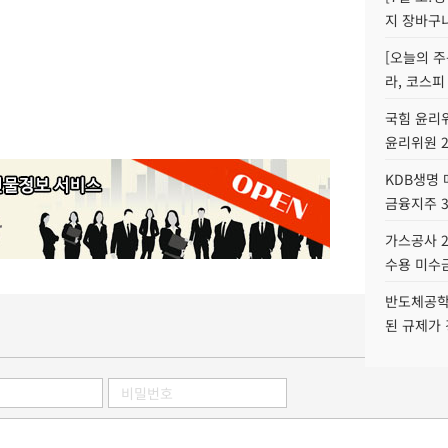
지 장바구
[오늘의 주
라, 코스피
국힘 윤리위
윤리위원 
KDB생명
금융지주 
가스공사 2
수용 미수금
반도체공학
된 규제가 