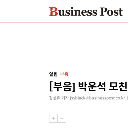
알림
부음
[부음] 박운석 모친
장상유 기자 jsyblack@businesspost.co.kr