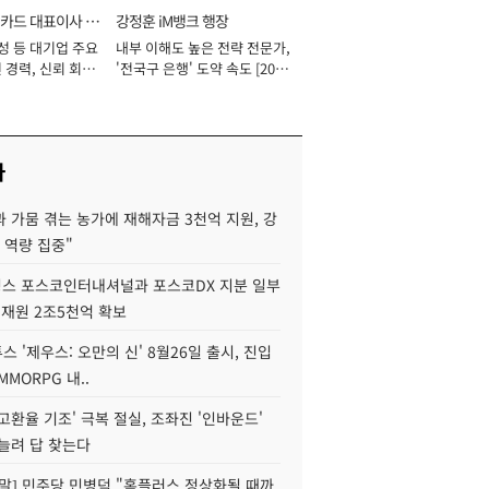
카드 대표이사 사
강정훈 iM뱅크 행장
성 등 대기업 주요
내부 이해도 높은 전략 전문가,
 경력, 신뢰 회복
'전국구 은행' 도약 속도 [2026
[2026년]
년]
사
 가뭄 겪는 농가에 재해자금 3천억 지원, 강
 역량 집중"
스 포스코인터내셔널과 포스코DX 지분 일부
 재원 2조5천억 확보
투스 '제우스: 오만의 신' 8월26일 출시, 진입
MMORPG 내..
고환율 기조' 극복 절실, 조좌진 '인바운드'
늘려 답 찾는다
정말] 민주당 민병덕 "홈플러스 정상화될 때까