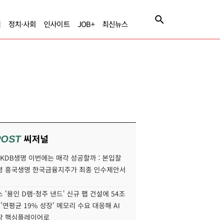
제
정치·사회
인사이트
JOB+
최신뉴스
씨저널
POST
' KDB생명 이번에는 매각 성공할까 : 본입찰
명 흥국생명 한국금융지주가 최종 인수제안서
 '용인 D램-청주 낸드' 신규 팹 건설에 54조
 '연평균 19% 성장' 메모리 수요 대응해 AI
장 핵심플레이어로