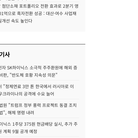
 첨단소재 포트폴리오 전환 효과로 2분기 영
01억으로 흑자전환 성공 : 대산·여수 사업재
질개선 속도 높인다
 기사
자 SK하이닉스 소극적 주주환원에 해외 증
비판, "반도체 호황 지속성 의문"
 "정제연료 3만 톤 한국에서 러시아로 이
 우크라이나의 공격에 수요 늘어
법원 "트럼프 정부 풍력 프로젝트 동결 조치
법", 해제 명령 내려
이닉스 1주당 375원 현금배당 실시, 추가 주
 계획 9월 공개 예정