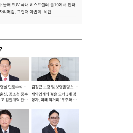
 올해 SUV 국내 베스트셀러 톱10에서 싼타
자리매김, 그랜저·아반떼 '세단..
?
통령실 민정수석비
김정균 보령 및 보령홀딩스 대
 출신, 공소청·중수
제약업계의 젊은 오너 3세 경
표이사 사장
두고 검찰개혁 완수
영자, 미래 먹거리 '우주와 헬
년]
스케어' 공들여 [2026년]