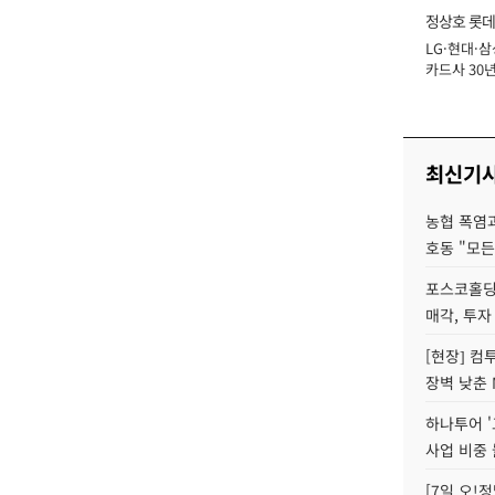
정상호 롯데
LG·현대·삼
장
카드사 30년
에 '초집중' 
최신기
농협 폭염과
호동 "모든
포스코홀딩
매각, 투자
[현장] 컴
장벽 낮춘 
하나투어 '
사업 비중 
[7일 오!