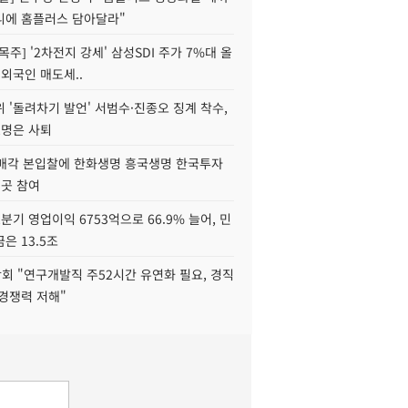
니에 홈플러스 담아달라"
목주] '2차전지 강세' 삼성SDI 주가 7%대 올
 외국인 매도세..
 '돌려차기 발언' 서범수·진종오 징계 착수,
2명은 사퇴
 매각 본입찰에 한화생명 흥국생명 한국투자
3곳 참여
분기 영업이익 6753억으로 66.9% 늘어, 민
은 13.5조
회 "연구개발직 주52시간 유연화 필요, 경직
경쟁력 저해"