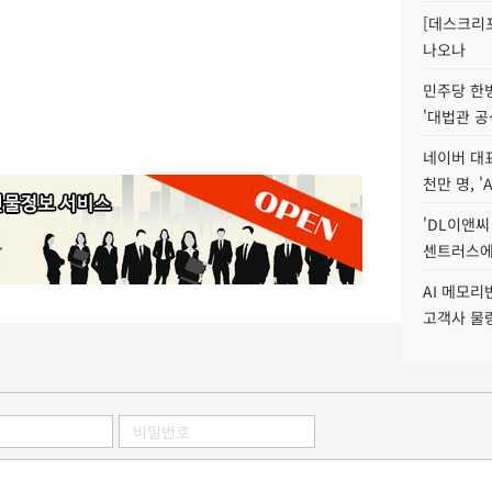
[데스크리포
나오나
민주당 한
'대법관 공
네이버 대표
천만 명, 'A
'DL이앤씨
센트러스에
AI 메모
고객사 물량