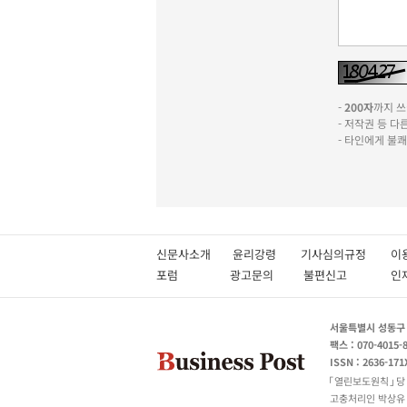
-
200자
까지 쓰실
- 저작권 등 
- 타인에게 불
신문사소개
윤리강령
기사심의규정
이
포럼
광고문의
불편신고
서울특별시 성동구 성
팩스 : 070-4015-
ISSN : 2636-171
열린보도원칙
당
고충처리인 박상유 180