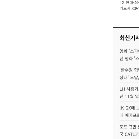
LG·현대·삼
장
카드사 30년
에 '초집중' 
최신기
영화 '스파
년 영화 '
'한수원 협
상태' 도달,
LH 시흥거
년 11월 
[K-GX에
대 메가프
포드 '3만
국 CATL과