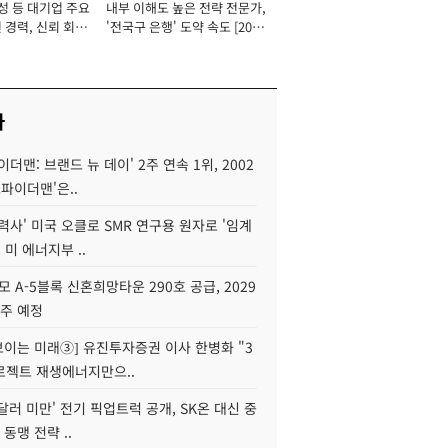
성 등 대기업 주요
내부 이해도 높은 전략 전문가,
 경력, 신뢰 회복
'전국구 은행' 도약 속도 [2026
[2026년]
년]
사
이더맨: 브랜드 뉴 데이' 2주 연속 1위, 2002
스파이더맨'은..
력사' 미국 오클로 SMR 연구용 원자로 '임계
 미 에너지부 ..
모 A-5블록 신혼희망타운 290호 공급, 2029
입주 예정
 보이는 미래③] 유진투자증권 이사 한병화 "3
로젝트 재생에너지만으..
 달러 미만' 전기 픽업트럭 공개, SK온 대신 중
 동맹 전략 ..