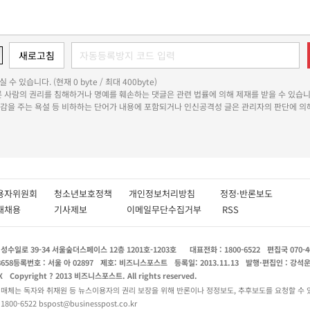
 수 있습니다. (현재 0 byte / 최대 400byte)
다른 사람의 권리를 침해하거나 명예를 훼손하는 댓글은 관련 법률에 의해 제재를 받을 수 있습니
쾌감을 주는 욕설 등 비하하는 단어가 내용에 포함되거나 인신공격성 글은 관리자의 판단에 의해
용자위원회
청소년보호정책
개인정보처리방침
정정·반론보도
인재채용
기사제보
이메일무단수집거부
RSS
수일로 39-34 서울숲더스페이스 12층 1201호-1203호
대표전화 : 1800-6522
편집국 070-4
8658
등록번호 : 서울 아 02897
제호: 비즈니스포스트
등록일: 2013.11.13
발행·편집인 : 강석
X
Copyright ? 2013 비즈니스포스트. All rights reserved.
 매체는 독자와 취재원 등 뉴스이용자의 권리 보장을 위해 반론이나 정정보도, 추후보도를 요청할 수 
0-6522 bspost@businesspost.co.kr