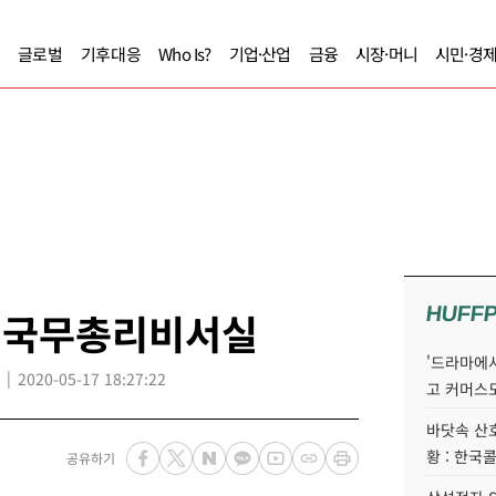
글로벌
기후대응
Who Is?
기업·산업
금융
시장·머니
시민·경
HUFF
실·국무총리비서실
'드라마에서
2020-05-17 18:27:22
고 커머스
바닷속 산
황 : 한국
공유하기