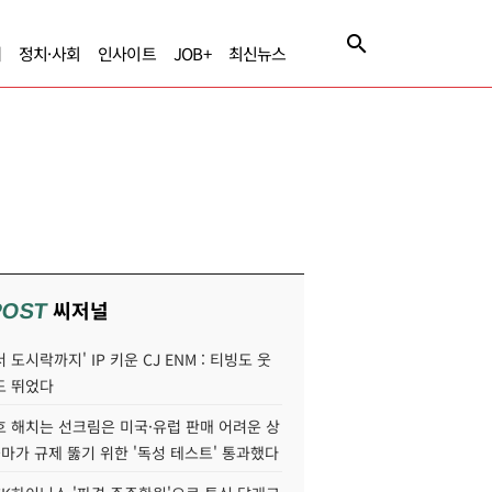
제
정치·사회
인사이트
JOB+
최신뉴스
씨저널
POST
 도시락까지' IP 키운 CJ ENM : 티빙도 웃
도 뛰었다
호 해치는 선크림은 미국·유럽 판매 어려운 상
콜마가 규제 뚫기 위한 '독성 테스트' 통과했다