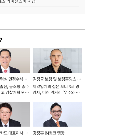
.3조 라이선스비 지급
?
통령실 민정수석비
김정균 보령 및 보령홀딩스 대
 출신, 공소청·중수
제약업계의 젊은 오너 3세 경
표이사 사장
두고 검찰개혁 완수
영자, 미래 먹거리 '우주와 헬
년]
스케어' 공들여 [2026년]
카드 대표이사 사
강정훈 iM뱅크 행장