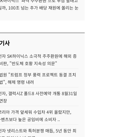
SK하이닉스 '파격 주주환원'으로 투심 달래고
까, 100조 넘는 추가 배당 재원에 쏠리는 눈
 기사
자 SK하이닉스 소극적 주주환원에 해외 증
비판, "반도체 호황 지속성 의문"
법원 "트럼프 정부 풍력 프로젝트 동결 조치
법", 해제 명령 내려
자, 갤럭시Z 폴드8 사전예약 개통 8월31일
 연장
코리아 가격 앞세워 수입차 4위 올랐지만,
·벤츠보다 높은 공임비에 소비자 ..
자 넷리스트와 특허분쟁 매듭, 5년 동안 최