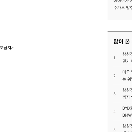
삼성전자 
주가도 받칠
많이 본
배포금지>
삼성전
1
권가 
미국 
2
는 위
삼성전
3
까지
BYD
4
BMW
삼성전
5