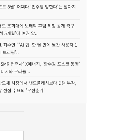
트 8월] 어쩌다 '민주당 망한다'는 말까지
병도 조희대에 노태악 후임 제청 공개 촉구,
석 5개월'에 여권 압..
 최수연 "'AI 탭' 한 달 만에 월간 사용자 1
I 브리핑'..
 SMR 협력사' X에너지, '한수원 포스코 동맹'
너지와 우라늄 ..
리반도체 시장에서 낸드플래시보다 D램 부각,
 선점 수요의 '우선순위'