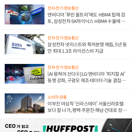
전자·전기·정보통신
엔비디아 '루빈 울트라'에도 HBM4 탑재 검
토, 삼성전자·SK하이닉스 HBM4 수율에 주
도권 갈린다
전자·전기·정보통신
삼성전자 넷리스트와 특허분쟁 매듭, 5년 동
안 최대 1.3조 라이선스비 지급
전자·전기·정보통신
[AI 뭉쳐야 산다⑧] LG·엔비디아 '피지컬 AI'
동맹 강화, 구광모 제조·데이터·기술 결집
해 종합 로보틱스 기업으로
소비자·유통
이부진 야심작 '신라스테이' 서울신라호텔
보다 잘 나가, 평택·주문진·해남·건대로 성
장판 더 넓힌다