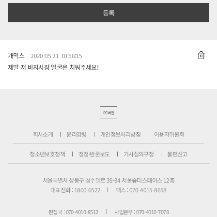
개믹스
2020-05-21 10:58:15
제발 저 바지사장 얼굴은 치워주세요!
PC버전
회사소개
윤리강령
개인정보처리방침
이용자위원회
청소년보호정책
정정·반론보도
기사심의규정
불편신고
서울특별시 성동구 성수일로 39-34 서울숲더스페이스 12층
대표전화 : 1800-6522
팩스 : 070-4015-8658
편집국 : 070-4010-8512
사업본부 : 070-4010-7078