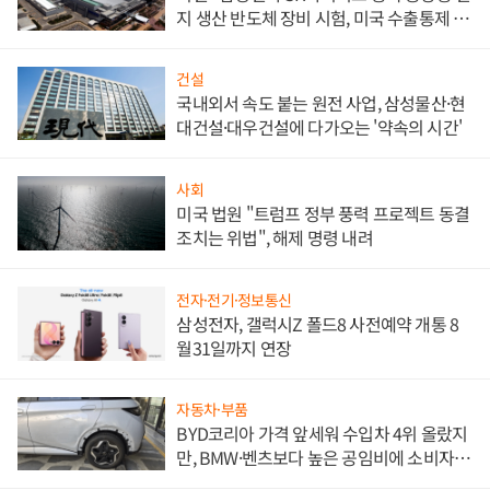
지 생산 반도체 장비 시험, 미국 수출통제 대
비"
건설
국내외서 속도 붙는 원전 사업, 삼성물산·현
대건설·대우건설에 다가오는 '약속의 시간'
사회
미국 법원 "트럼프 정부 풍력 프로젝트 동결
조치는 위법", 해제 명령 내려
전자·전기·정보통신
삼성전자, 갤럭시Z 폴드8 사전예약 개통 8
월31일까지 연장
자동차·부품
BYD코리아 가격 앞세워 수입차 4위 올랐지
만, BMW·벤츠보다 높은 공임비에 소비자
불만 폭발