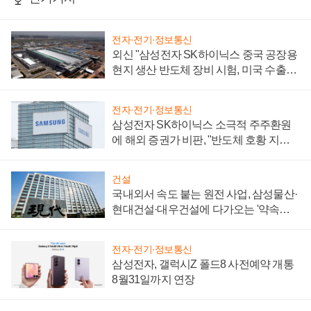
전자·전기·정보통신
외신 "삼성전자 SK하이닉스 중국 공장용
현지 생산 반도체 장비 시험, 미국 수출통
제 대비"
전자·전기·정보통신
삼성전자 SK하이닉스 소극적 주주환원
에 해외 증권가 비판, "반도체 호황 지속
성 의문"
건설
국내외서 속도 붙는 원전 사업, 삼성물산·
현대건설·대우건설에 다가오는 '약속의
시간'
전자·전기·정보통신
삼성전자, 갤럭시Z 폴드8 사전예약 개통
8월31일까지 연장