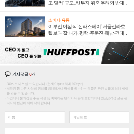
조 달러' 규모, AI 투자 위축 우려와 반대
신호
소비자·유통
이부진 야심작 '신라스테이' 서울신라호
텔보다 잘 나가, 평택·주문진·해남·건대로
성장판 더 넓힌다
기사댓글
0
개
200자까지 쓰실 수 있습니다. (현재 0 byte / 최대 400byte)
저작권 등 다른 사람의 권리를 침해하거나 명예를 훼손하는 댓글은 관련 법률에 의해 제재
를 받을 수 있습니다.
타인에게 불쾌감을 주는 욕설 등 비하하는 단어가 내용에 포함되거나 인신공격성 글은 관
리자의 판단에 의해 삭제 합니다.