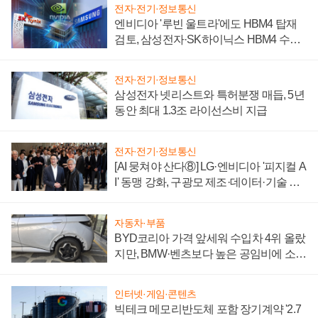
전자·전기·정보통신
엔비디아 '루빈 울트라'에도 HBM4 탑재
검토, 삼성전자·SK하이닉스 HBM4 수율
에 주도권 갈린다
전자·전기·정보통신
삼성전자 넷리스트와 특허분쟁 매듭, 5년
동안 최대 1.3조 라이선스비 지급
전자·전기·정보통신
[AI 뭉쳐야 산다⑧] LG·엔비디아 '피지컬 A
I' 동맹 강화, 구광모 제조·데이터·기술 결
집해 종합 로보틱스 기업으로
자동차·부품
BYD코리아 가격 앞세워 수입차 4위 올랐
지만, BMW·벤츠보다 높은 공임비에 소비
자 불만 폭발
인터넷·게임·콘텐츠
빅테크 메모리반도체 포함 장기계약 '2.7