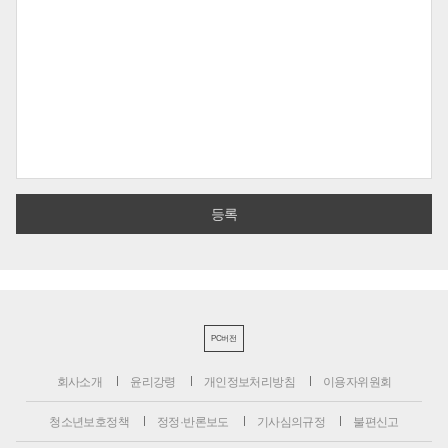
PC버전
회사소개
윤리강령
개인정보처리방침
이용자위원회
청소년보호정책
정정·반론보도
기사심의규정
불편신고