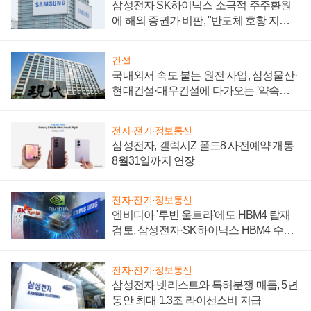
삼성전자 SK하이닉스 소극적 주주환원
에 해외 증권가 비판, "반도체 호황 지속
성 의문"
건설
국내외서 속도 붙는 원전 사업, 삼성물산·
현대건설·대우건설에 다가오는 '약속의
시간'
전자·전기·정보통신
삼성전자, 갤럭시Z 폴드8 사전예약 개통
8월31일까지 연장
전자·전기·정보통신
엔비디아 '루빈 울트라'에도 HBM4 탑재
검토, 삼성전자·SK하이닉스 HBM4 수율
에 주도권 갈린다
전자·전기·정보통신
삼성전자 넷리스트와 특허분쟁 매듭, 5년
동안 최대 1.3조 라이선스비 지급