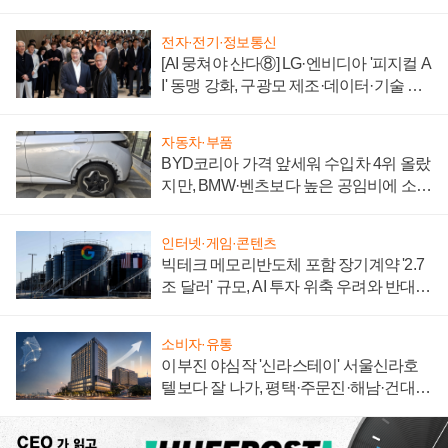
전자·전기·정보통신
[AI 뭉쳐야 산다⑧] LG·엔비디아 '피지컬 A
I' 동맹 강화, 구광모 제조·데이터·기술 결
집해 종합 로보틱스 기업으로
자동차·부품
BYD코리아 가격 앞세워 수입차 4위 올랐
지만, BMW·벤츠보다 높은 공임비에 소비
자 불만 폭발
인터넷·게임·콘텐츠
빅테크 메모리반도체 포함 장기계약 '2.7
조 달러' 규모, AI 투자 위축 우려와 반대
신호
소비자·유통
이부진 야심작 '신라스테이' 서울신라호
텔보다 잘 나가, 평택·주문진·해남·건대로
성장판 더 넓힌다