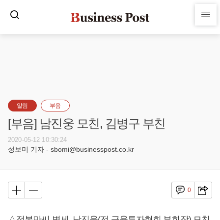
알림
부음
[부음] 남진웅 모친, 김병구 부친
2020-05-12 10:30:24
성보미 기자 - sbomi@businesspost.co.kr
0
△정복만씨 별세, 남진웅(전 금융투자협회 부회장) 모친