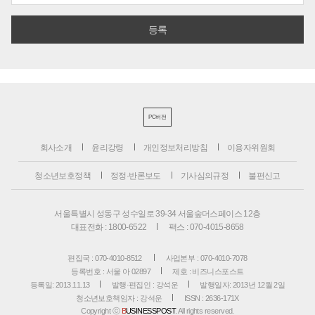
PC버전
회사소개
윤리강령
개인정보처리방침
이용자위원회
청소년보호정책
정정·반론보도
기사심의규정
불편신고
서울특별시 성동구 성수일로 39-34 서울숲더스페이스 12층
대표전화 : 1800-6522
팩스 : 070-4015-8658
편집국 : 070-4010-8512
사업본부 : 070-4010-7078
등록번호 : 서울 아 02897
제호 : 비즈니스포스트
등록일: 2013.11.13
발행·편집인 : 강석운
발행일자: 2013년 12월 2일
청소년보호책임자 : 강석운
ISSN : 2636-171X
Copyright ⓒ
B
USINESSPOST
. All rights reserved.