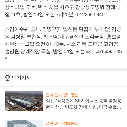
상 = 11일 오후, 빈소 서울 서초구 강남성모병원 장례식
장 11호, 발인 13일 오전 7시20분, 02-2258-5940.
△김아수씨 별세, 김병구(매일신문 편집국 부국장) 김병
필 김병철 부친상, 최은영(대구경실련 조직국장) 홍효종
시부상 = 12일 오전 8시40분, 빈소 경북 고령군 고령영
생병원 장례식장 특실, 발인 14일 오전 8시, 054-956-445
5.
인기기사
전자·전기·정보통신
외신 "삼성전자 SK하이닉스 중국 공장용
현지 생산 반도체 장비 시험, 미국 수출통
제 대비"
전자·전기·정보통신