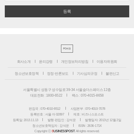
PC버전
회사소개
윤리강령
개인정보처리방침
이용자위원회
청소년보호정책
정정·반론보도
기사심의규정
불편신고
서울특별시 성동구 성수일로 39-34 서울숲더스페이스 12층
대표전화 : 1800-6522
팩스 : 070-4015-8658
편집국 : 070-4010-8512
사업본부 : 070-4010-7078
등록번호 : 서울 아 02897
제호 : 비즈니스포스트
등록일: 2013.11.13
발행·편집인 : 강석운
발행일자: 2013년 12월 2일
청소년보호책임자 : 강석운
ISSN : 2636-171X
Copyright ⓒ
B
USINESSPOST
. All rights reserved.