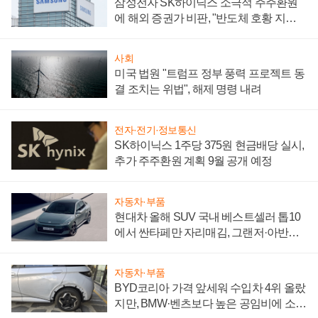
삼성전자 SK하이닉스 소극적 주주환원
에 해외 증권가 비판, "반도체 호황 지속
성 의문"
사회
미국 법원 "트럼프 정부 풍력 프로젝트 동
결 조치는 위법", 해제 명령 내려
전자·전기·정보통신
SK하이닉스 1주당 375원 현금배당 실시,
추가 주주환원 계획 9월 공개 예정
자동차·부품
현대차 올해 SUV 국내 베스트셀러 톱10
에서 싼타페만 자리매김, 그랜저·아반떼
'세단 쌍끌이'로 내수 방어
자동차·부품
BYD코리아 가격 앞세워 수입차 4위 올랐
지만, BMW·벤츠보다 높은 공임비에 소비