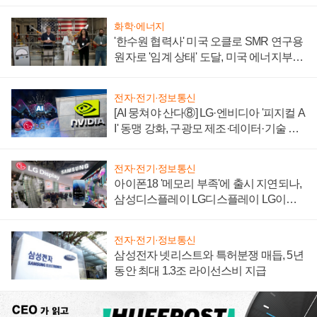
자 불만 폭발
화학·에너지
'한수원 협력사' 미국 오클로 SMR 연구용
원자로 '임계 상태' 도달, 미국 에너지부
"중요한 이정표"
전자·전기·정보통신
[AI 뭉쳐야 산다⑧] LG·엔비디아 '피지컬 A
I' 동맹 강화, 구광모 제조·데이터·기술 결
집해 종합 로보틱스 기업으로
전자·전기·정보통신
아이폰18 '메모리 부족'에 출시 지연되나,
삼성디스플레이 LG디스플레이 LG이노
텍 '탈애플' 수익 다각화 속도
전자·전기·정보통신
삼성전자 넷리스트와 특허분쟁 매듭, 5년
동안 최대 1.3조 라이선스비 지급