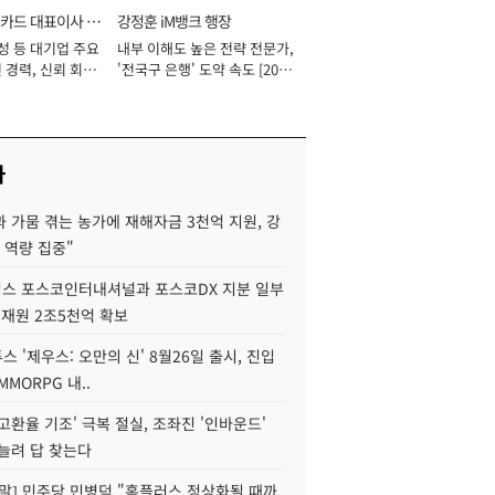
카드 대표이사 사
강정훈 iM뱅크 행장
성 등 대기업 주요
내부 이해도 높은 전략 전문가,
 경력, 신뢰 회복
'전국구 은행' 도약 속도 [2026
[2026년]
년]
사
 가뭄 겪는 농가에 재해자금 3천억 지원, 강
 역량 집중"
스 포스코인터내셔널과 포스코DX 지분 일부
 재원 2조5천억 확보
투스 '제우스: 오만의 신' 8월26일 출시, 진입
MMORPG 내..
고환율 기조' 극복 절실, 조좌진 '인바운드'
늘려 답 찾는다
정말] 민주당 민병덕 "홈플러스 정상화될 때까