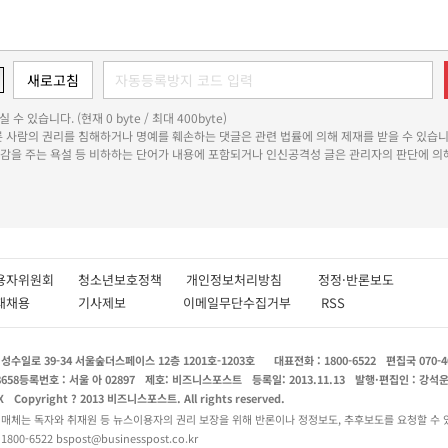
 수 있습니다. (현재 0 byte / 최대 400byte)
다른 사람의 권리를 침해하거나 명예를 훼손하는 댓글은 관련 법률에 의해 제재를 받을 수 있습니
쾌감을 주는 욕설 등 비하하는 단어가 내용에 포함되거나 인신공격성 글은 관리자의 판단에 의해
용자위원회
청소년보호정책
개인정보처리방침
정정·반론보도
인재채용
기사제보
이메일무단수집거부
RSS
수일로 39-34 서울숲더스페이스 12층 1201호-1203호
대표전화 : 1800-6522
편집국 070-4
8658
등록번호 : 서울 아 02897
제호: 비즈니스포스트
등록일: 2013.11.13
발행·편집인 : 강석
X
Copyright ? 2013 비즈니스포스트. All rights reserved.
 매체는 독자와 취재원 등 뉴스이용자의 권리 보장을 위해 반론이나 정정보도, 추후보도를 요청할 수 
0-6522 bspost@businesspost.co.kr