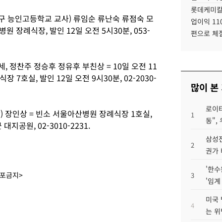
롯데케미칼
구 능인고등학교 교사) 류임순 류난숙 류점숙 모
업이익 11
원 장례식장, 발인 12일 오전 5시30분, 053-
편으로 체
 정찬주 정승후 정유후 부친상 = 10일 오전 11
7호실, 발인 12일 오전 9시30분, 02-2030-
많이 본
로이터
 장인상 = 빈소 서울아산병원 장례식장 1호실,
1
동",
지공원, 02-3010-2231.
삼성전
2
권가 
'한수
배포금지>
3
'임계
미국 
4
는 위