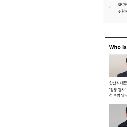
SK하
5
주환원
Who Is
한찬식 대
'정통 검사'
서관
청 출범 앞
맡아 [2026