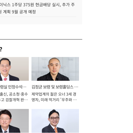
이닉스 1주당 375원 현금배당 실시, 추가 주
 계획 9월 공개 예정
?
통령실 민정수석비
김정균 보령 및 보령홀딩스 대
 출신, 공소청·중수
제약업계의 젊은 오너 3세 경
표이사 사장
두고 검찰개혁 완수
영자, 미래 먹거리 '우주와 헬
년]
스케어' 공들여 [2026년]