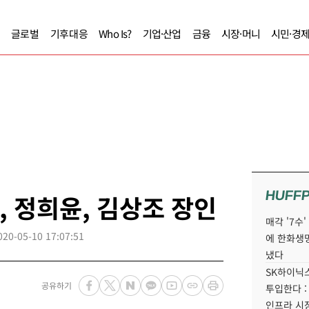
글로벌
기후대응
Who Is?
기업·산업
금융
시장·머니
시민·경
HUFF
, 정희윤, 김상조 장인
매각 '7수
020-05-10 17:07:51
에 한화생
냈다
SK하이닉스
공유하기
투입한다 :
인프라 시