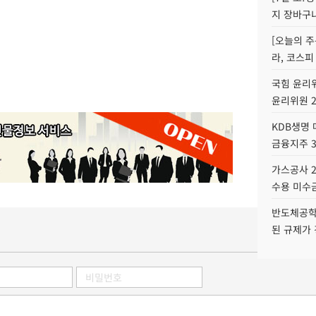
지 장바구
[오늘의 주
라, 코스피
국힘 윤리위
윤리위원 
KDB생명
금융지주 
가스공사 2
수용 미수금
반도체공학
된 규제가 