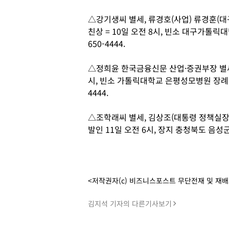
△강기생씨 별세, 류경호(사업) 류경훈(대
친상 = 10일 오전 8시, 빈소 대구가톨릭대병
650-4444.
△정희윤 한국금융신문 산업·증권부장 별세,
시, 빈소 가톨릭대학교 은평성모병원 장례식장 
4444.
△조학래씨 별세, 김상조(대통령 정책실장)
발인 11일 오전 6시, 장지 충청북도 음성군 대
<저작권자(c) 비즈니스포스트 무단전재 및 재
김지석 기자의 다른기사보기