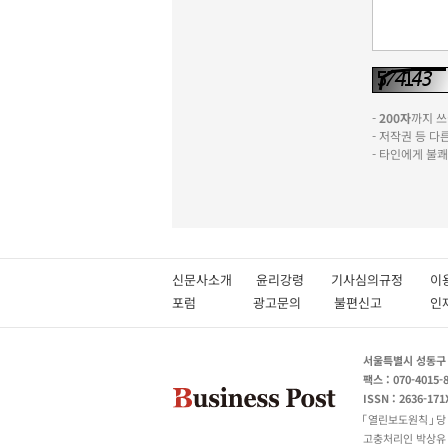
-
200자
까지 쓰실
- 저작권 등 
- 타인에게 불
신문사소개
윤리강령
기사심의규정
이
포럼
광고문의
불편신고
서울특별시 성동구 성
팩스 : 070-4015-
ISSN : 2636-171
열린보도원칙
당
고충처리인 박상유 180