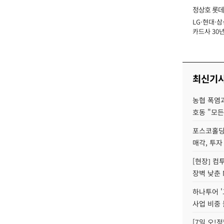
정상호 롯데
LG·현대·삼
장
카드사 30년
에 '초집중' 
최신기
농협 폭염과
호동 "모든
포스코홀딩
매각, 투자
[현장] 컴
장벽 낮춘 
하나투어 '
사업 비중 
[7일 오!