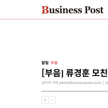
알림
부음
[부음] 류경훈 모친
김지석 기자 jskim@businesspost.co.kr
2