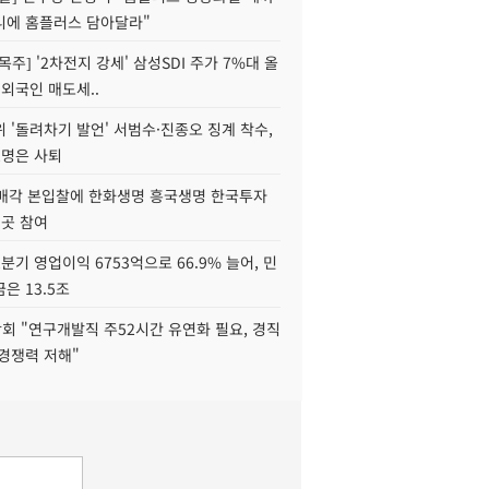
니에 홈플러스 담아달라"
목주] '2차전지 강세' 삼성SDI 주가 7%대 올
 외국인 매도세..
 '돌려차기 발언' 서범수·진종오 징계 착수,
2명은 사퇴
 매각 본입찰에 한화생명 흥국생명 한국투자
3곳 참여
분기 영업이익 6753억으로 66.9% 늘어, 민
은 13.5조
회 "연구개발직 주52시간 유연화 필요, 경직
경쟁력 저해"