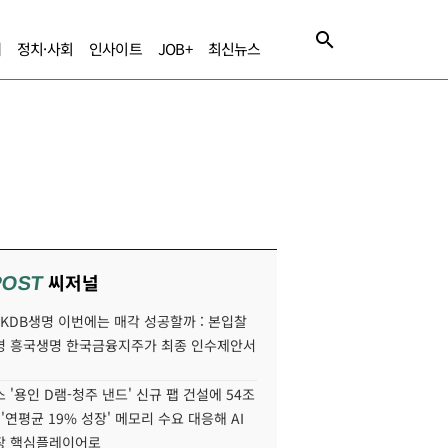
제
정치·사회
인사이트
JOB+
최신뉴스
씨저널
POST
' KDB생명 이번에는 매각 성공할까 : 본입찰
명 흥국생명 한국금융지주가 최종 인수제안서
 '용인 D램-청주 낸드' 신규 팹 건설에 54조
 '연평균 19% 성장' 메모리 수요 대응해 AI
장 핵심플레이어로