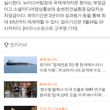
실시한다. 뉴미디어팀장과 국제계약자문 분야는 부장급
이고 소셜미디어영상홍보와 송변전건설환경 담당자는
차장급이다. 계약기간은 2년이며 성과평가 등을 통해 최
대 10년까지 재계약할 수 있다. 접수기간은 5월14일 13
시까지다. [비즈니스포스트 고우영 기자]
인기기사
화학·에너지
로이터 "정제연료 3만 톤 한국에서 러시
아로 이동", 우크라이나의 공격에 수요 늘
어
화학·에너지
'한수원 협력사' 미국 오클로 SMR 연구용
원자로 '임계 상태' 도달, 미국 에너지부
"중요한 이정표"
전자·전기·정보통신