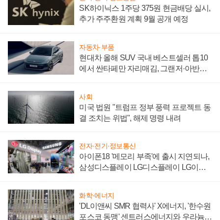
SK하이닉스 1주당 375원 현금배당 실시,
추가 주주환원 계획 9월 공개 예정
자동차·부품
현대차 올해 SUV 국내 베스트셀러 톱10
에서 싼타페만 자리매김, 그랜저·아반떼
'세단 쌍끌이'로 내수 방어
사회
미국 법원 "트럼프 정부 풍력 프로젝트 동
결 조치는 위법", 해제 명령 내려
전자·전기·정보통신
아이폰18 '메모리 부족'에 출시 지연되나,
삼성디스플레이 LG디스플레이 LG이노
텍 '탈애플' 수익 다각화 속도
화학·에너지
'DL이앤씨 SMR 협력사' X에너지, '한수원
포스코 동맹' 센트러스에너지와 우라늄