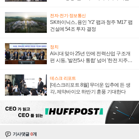
계약 체결
전자·전기·정보통신
SK하이닉스, 용인 'Y2' 팹과 청주 'M17' 팹
건설에 54조 투자 결정
정치
AI시대 맞아 25년 만에 전력산업 구조개
편 시동, '발전5사 통합' 넘어 '한전 지주사'
재편론도
데스크 리포트
[데스크리포트 8월] 무더운 입추에 든 생
각, 제약바이오 하반기 훈풍 기대한다
기사댓글
0
개