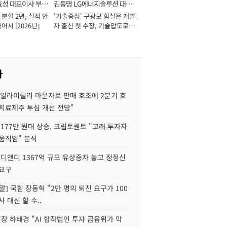
효성 대표이사 부회
김동명 LG에너지솔루션 대표
분할 2년, 실적 안
'기술중심' 구광모 힘실은 개발
이사 사장
어서 [2026년]
자 출신 첫 수장, 기술압도로
경쟁력 확보 사활 [2026년]
사
"일라이릴리 마운자로 판매 호조에 2분기 호
치료제주 투심 개선 전망"
177만 원대 상승, 크립토퀀트 "고래 투자자
움직임" 분석
K디앤디 1367억 규모 유상증자 놓고 정정신
 요구
정말] 국힘 장동혁 "2만 명의 퇴진 요구가 100
사 대신 할 수..
 하태경 "AI 합작법인 투자 금융위가 막