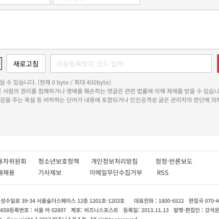
 수 있습니다. (현재 0 byte / 최대 400byte)
다른 사람의 권리를 침해하거나 명예를 훼손하는 댓글은 관련 법률에 의해 제재를 받을 수 있습니
쾌감을 주는 욕설 등 비하하는 단어가 내용에 포함되거나 인신공격성 글은 관리자의 판단에 의해
용자위원회
청소년보호정책
개인정보처리방침
정정·반론보도
인재채용
기사제보
이메일무단수집거부
RSS
수일로 39-34 서울숲더스페이스 12층 1201호-1203호
대표전화 : 1800-6522
편집국 070-4
8658
등록번호 : 서울 아 02897
제호: 비즈니스포스트
등록일: 2013.11.13
발행·편집인 : 강석
X
Copyright ? 2013 비즈니스포스트. All rights reserved.