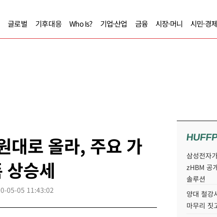
글로벌
기후대응
Who Is?
기업·산업
금융
시장·머니
시민·경
HUFF
원대로 올라, 주요 가
삼성전자가 
폭 상승세
zHBM 공
솔루션
0-05-05 11:43:02
양대 철강사
마무리 짓