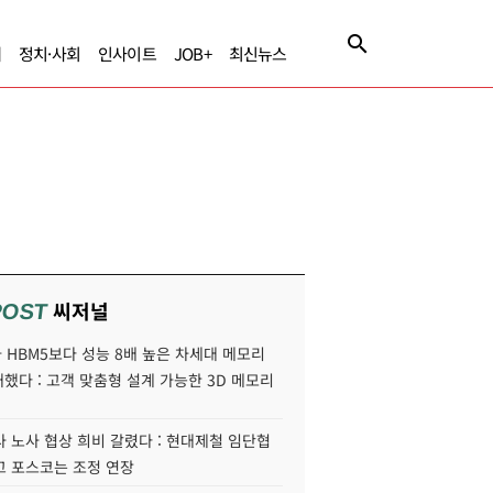
제
정치·사회
인사이트
JOB+
최신뉴스
씨저널
POST
HBM5보다 성능 8배 높은 차세대 메모리
개했다 : 고객 맞춤형 설계 가능한 3D 메모리
 노사 협상 희비 갈렸다 : 현대제철 임단협
고 포스코는 조정 연장