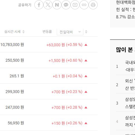
현대백화점그
공유하기
힌 실적 :
8.7% 감소
많이 본
국내외
1
·대우
외신 
2
산 반
삼성S
3
스텔란
삼성전
4
까지