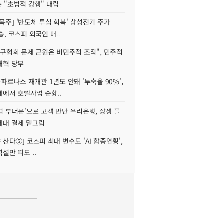
는 "초법적 강행" 대립
목주] '반도체 투심 회복' 삼성전기 주가
승, 코스피 외국인 매..
구협회 문제 근원은 비민주적 조직", 민주적
개혁 당부
르나스 재개관 1년도 안돼 '투숙율 90%',
에서 호텔사업 순항..
웰컴 투더문'으로 고객 만난 우리은행, 상생 플
세대 결제 밑그림
야 산다⑥] 코스피 최대 변수도 'AI 합종연횡',
설만 떠도 ..