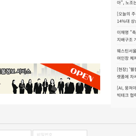
아", 노조
[오늘의 주
14%대 상
이재명 "축
지배구조 
웨스틴서울파
여인창 체제
[현장] '
랫폼에 차
[AI, 뭉쳐
빅테크 협력