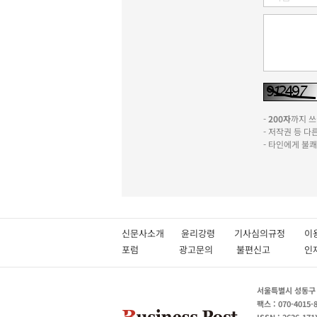
-
200자
까지 쓰실
- 저작권 등 
- 타인에게 불
신문사소개
윤리강령
기사심의규정
이
포럼
광고문의
불편신고
서울특별시 성동구 성
팩스 : 070-4015-
ISSN : 2636-171