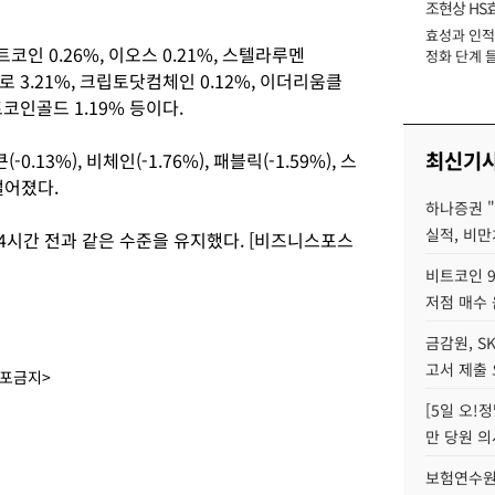
조현상 HS
효성과 인적 
장
 0.26%, 이오스 0.21%, 스텔라루멘
정화 단계 들
 모네로 3.21%, 크립토닷컴체인 0.12%, 이더리움클
 비트코인골드 1.19% 등이다.
최신기
.13%), 비체인(-1.76%), 패블릭(-1.59%), 스
 떨어졌다.
하나증권 
실적, 비만
4시간 전과 같은 수준을 유지했다. [비즈니스포스
비트코인 9
저점 매수 
금감원, S
고서 제출
배포금지>
[5일 오!
만 당원 의
보험연수원장