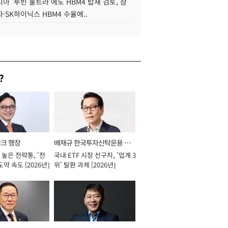
아 '루빈 울트라'에도 HBM4 탑재 검토, 삼
·SK하이닉스 HBM4 수율에..
?
뱅크 행장
배재규 한국투자신탁운용 대
높은 전략통, '전
국내 ETF 시장 선구자, '업계 3
표이사 사장
도약 속도 [2026년]
위' 탈환 과제 [2026년]