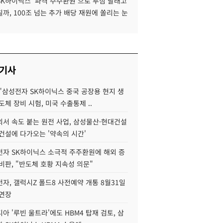
SK하이닉스 '파격 주주환원'으로 투심 달래고
까, 100조 넘는 추가 배당 재원에 쏠리는 눈
 기사
"삼성전자 SK하이닉스 중국 공장용 현지 생
도체 장비 시험, 미국 수출통제 ..
서 속도 붙는 원전 사업, 삼성물산·현대건설
건설에 다가오는 '약속의 시간'
자 SK하이닉스 소극적 주주환원에 해외 증
비판, "반도체 호황 지속성 의문"
자, 갤럭시Z 폴드8 사전예약 개통 8월31일
 연장
아 '루빈 울트라'에도 HBM4 탑재 검토, 삼