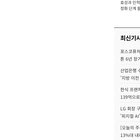
효성과 인적 
장
정화 단계 들
최신기
포스코퓨처엠
톤 6년 장
산업은행 
'지방 이전
한식 프랜
139억으로
LG 회장 
'피지컬 AI
[오늘의 주
13%대 내