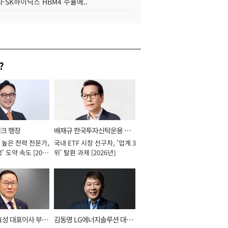
·SK하이닉스 HBM4 수율에..
?
뱅크 행장
배재규 한국투자신탁운용 대
 높은 전략 전문가,
국내 ETF 시장 선구자, '업계 3
표이사 사장
' 도약 속도 [2026
위' 탈환 과제 [2026년]
효성 대표이사 부회
김동명 LG에너지솔루션 대표