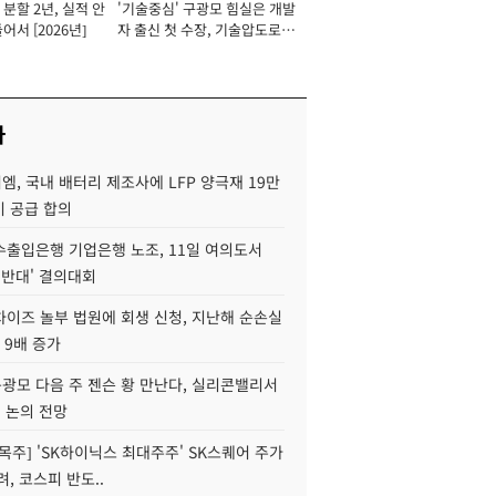
분할 2년, 실적 안
'기술중심' 구광모 힘실은 개발
이사 사장
어서 [2026년]
자 출신 첫 수장, 기술압도로
경쟁력 확보 사활 [2026년]
사
, 국내 배터리 제조사에 LFP 양극재 19만
기 공급 합의
수출입은행 기업은행 노조, 11일 여의도서
 반대' 결의대회
차이즈 놀부 법원에 회생 신청, 지난해 순손실
 9배 증가
구광모 다음 주 젠슨 황 만난다, 실리콘밸리서
' 논의 전망
목주] 'SK하이닉스 최대주주' SK스퀘어 주가
려, 코스피 반도..