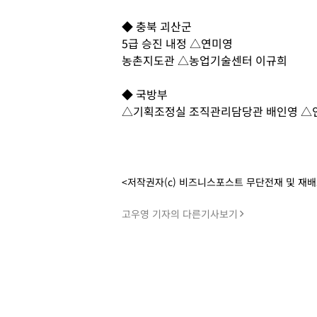
◆ 충북 괴산군
5급 승진 내정 △연미영
농촌지도관 △농업기술센터 이규희
◆ 국방부
△기획조정실 조직관리담당관 배인영 △
<저작권자(c) 비즈니스포스트 무단전재 및 재
고우영 기자의 다른기사보기