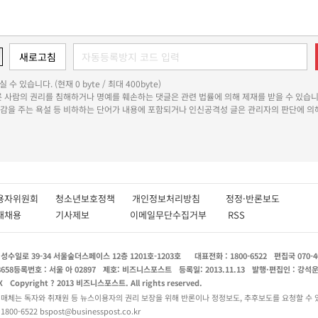
 수 있습니다. (현재 0 byte / 최대 400byte)
다른 사람의 권리를 침해하거나 명예를 훼손하는 댓글은 관련 법률에 의해 제재를 받을 수 있습니
쾌감을 주는 욕설 등 비하하는 단어가 내용에 포함되거나 인신공격성 글은 관리자의 판단에 의해
용자위원회
청소년보호정책
개인정보처리방침
정정·반론보도
인재채용
기사제보
이메일무단수집거부
RSS
수일로 39-34 서울숲더스페이스 12층 1201호-1203호
대표전화 : 1800-6522
편집국 070-4
8658
등록번호 : 서울 아 02897
제호: 비즈니스포스트
등록일: 2013.11.13
발행·편집인 : 강석
X
Copyright ? 2013 비즈니스포스트. All rights reserved.
 매체는 독자와 취재원 등 뉴스이용자의 권리 보장을 위해 반론이나 정정보도, 추후보도를 요청할 수 
0-6522 bspost@businesspost.co.kr