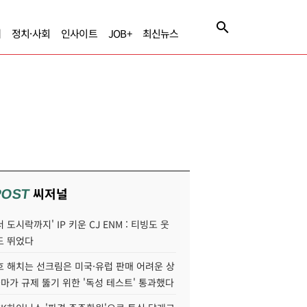
제
정치·사회
인사이트
JOB+
최신뉴스
씨저널
POST
 도시락까지' IP 키운 CJ ENM : 티빙도 웃
도 뛰었다
호 해치는 선크림은 미국·유럽 판매 어려운 상
콜마가 규제 뚫기 위한 '독성 테스트' 통과했다