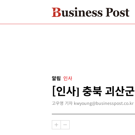
알림
인사
[인사] 충북 괴산군
고우영 기자 kwyoung@businesspost.co.kr