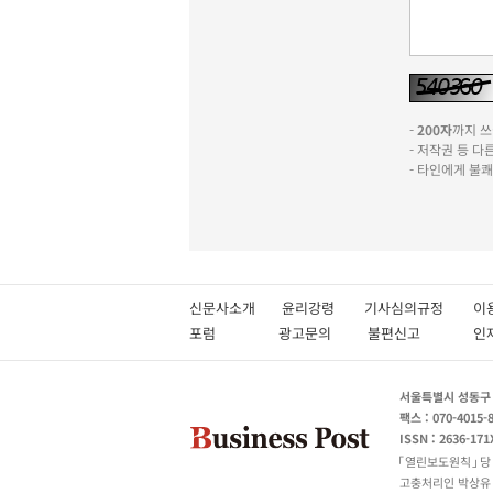
-
200자
까지 쓰실
- 저작권 등 
- 타인에게 불
신문사소개
윤리강령
기사심의규정
이
포럼
광고문의
불편신고
서울특별시 성동구 성
팩스 : 070-4015-
ISSN : 2636-171
열린보도원칙
당
고충처리인 박상유 180