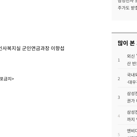
삼성전자 
주가도 받칠
많이 본
인사복지실 군인연금과장 이향섭
외신 
1
산 반
국내외
배포금지>
2
·대우
삼성전
3
권가 
삼성전
4
까지
엔비디
5