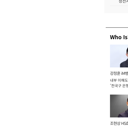
성전자
Who Is
강정훈 iM
내부 이해도
'전국구 은행
년]
조현상 HS