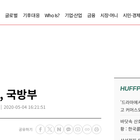
글로벌
기후대응
Who Is?
기업·산업
금융
시장·머니
시민·경
HUFF
, 국방부
'드라마에서
2020-05-04 16:21:51
고 커머스
바닷속 산
황 : 한국
공유하기