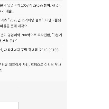
2분기 영업이익 1057억 29.5% 늘어, 천궁-II
기 매출..
화리츠 "2028년 초과배당 검토", 디앤디플랫
미콜론 문래 매각으..
분기 영업이익 208억으로 흑자전환, "3분기
재 본격 출하"
, 재생에너지 조달 확대해 '2040 RE100'
우건설 대표이사 사임, 후임으로 이강석 부사
정