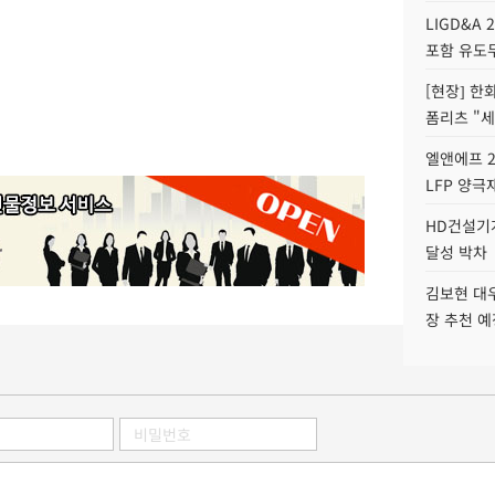
LIGD&A 
포함 유도무
[현장] 한
폼리츠 "세
엘앤에프 2
LFP 양극
HD건설기계
달성 박차
김보현 대
장 추천 예