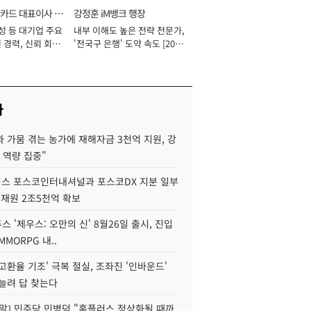
카드 대표이사 사
강정훈 iM뱅크 행장
성 등 대기업 주요
내부 이해도 높은 전략 전문가,
 경력, 신뢰 회복
'전국구 은행' 도약 속도 [2026
[2026년]
년]
사
 가뭄 겪는 농가에 재해자금 3천억 지원, 강
 역량 집중"
스 포스코인터내셔널과 포스코DX 지분 일부
 재원 2조5천억 확보
투스 '제우스: 오만의 신' 8월26일 출시, 진입
MMORPG 내..
고환율 기조' 극복 절실, 조좌진 '인바운드'
늘려 답 찾는다
정말] 민주당 민병덕 "홈플러스 정상화될 때까