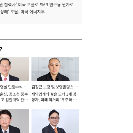
원 협력사' 미국 오클로 SMR 연구용 원자로
 상태' 도달, 미국 에너지부..
?
통령실 민정수석비
김정균 보령 및 보령홀딩스 대
 출신, 공소청·중수
제약업계의 젊은 오너 3세 경
표이사 사장
두고 검찰개혁 완수
영자, 미래 먹거리 '우주와 헬
년]
스케어' 공들여 [2026년]