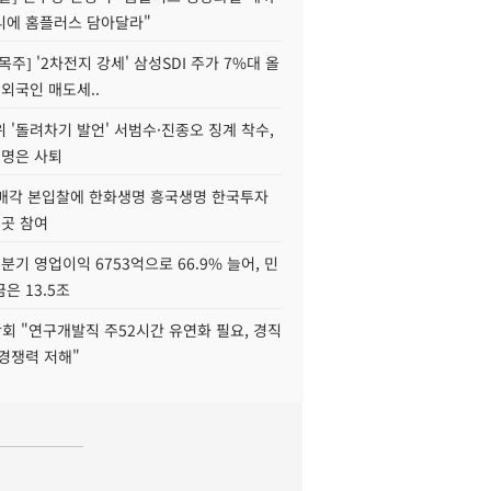
니에 홈플러스 담아달라"
목주] '2차전지 강세' 삼성SDI 주가 7%대 올
 외국인 매도세..
 '돌려차기 발언' 서범수·진종오 징계 착수,
2명은 사퇴
 매각 본입찰에 한화생명 흥국생명 한국투자
3곳 참여
분기 영업이익 6753억으로 66.9% 늘어, 민
은 13.5조
회 "연구개발직 주52시간 유연화 필요, 경직
경쟁력 저해"