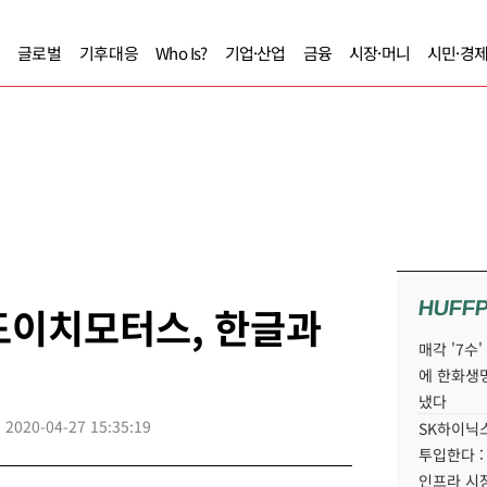
글로벌
기후대응
Who Is?
기업·산업
금융
시장·머니
시민·경
HUFF
 도이치모터스, 한글과
매각 '7수
에 한화생
냈다
2020-04-27 15:35:19
SK하이닉스
투입한다 :
인프라 시