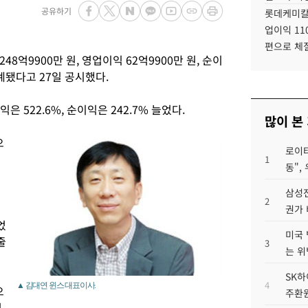
공유하기
롯데케미칼
업이익 11
편으로 체
48억9900만 원, 영업이익 62억9900만 원, 순이
계됐다고 27일 공시했다.
익은 522.6%, 순이익은 242.7% 늘었다.
많이 본
으
로이터
1
동",
삼성전
2
권가 
었
미국 
줄
3
는 위
SK하
4
▲ 김대연 윈스 대표이사.
으
주환원
억