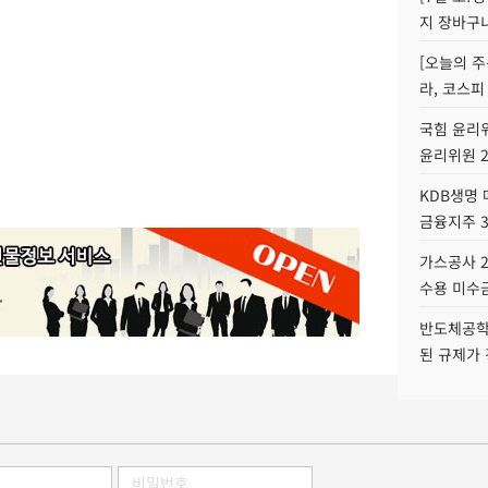
지 장바구
[오늘의 주
라, 코스피
국힘 윤리위
윤리위원 
KDB생명
금융지주 
가스공사 2
수용 미수금
반도체공학
된 규제가 