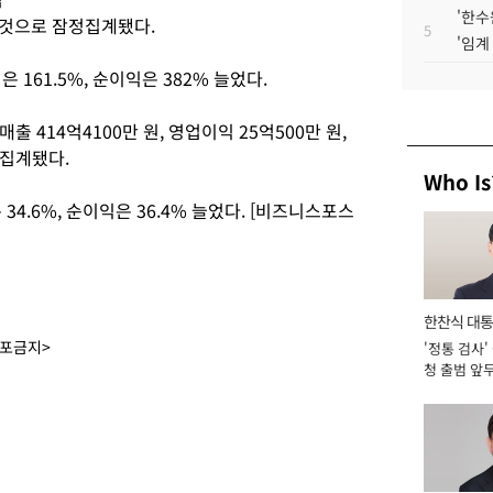
'한수
둔 것으로 잠정집계됐다.
5
'임계
 161.5%, 순이익은 382% 늘었다.
출 414억4100만 원, 영업이익 25억500만 원,
정집계됐다.
Who Is
34.6%, 순이익은 36.4% 늘었다. [비즈니스포스
한찬식 대
배포금지>
'정통 검사'
서관
청 출범 앞
맡아 [2026