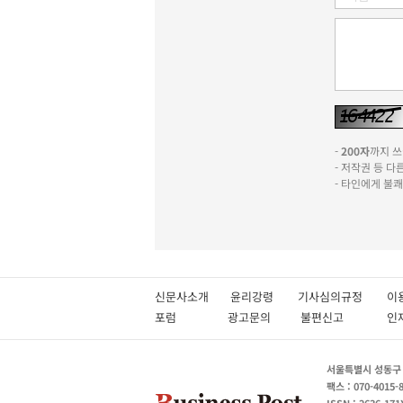
-
200자
까지 쓰실
- 저작권 등 
- 타인에게 불
신문사소개
윤리강령
기사심의규정
이
포럼
광고문의
불편신고
서울특별시 성동구 성
팩스 : 070-4015-
ISSN : 2636-171