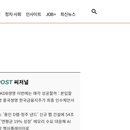
제
정치·사회
인사이트
JOB+
최신뉴스
씨저널
POST
' KDB생명 이번에는 매각 성공할까 : 본입찰
명 흥국생명 한국금융지주가 최종 인수제안서
 '용인 D램-청주 낸드' 신규 팹 건설에 54조
 '연평균 19% 성장' 메모리 수요 대응해 AI
장 핵심플레이어로