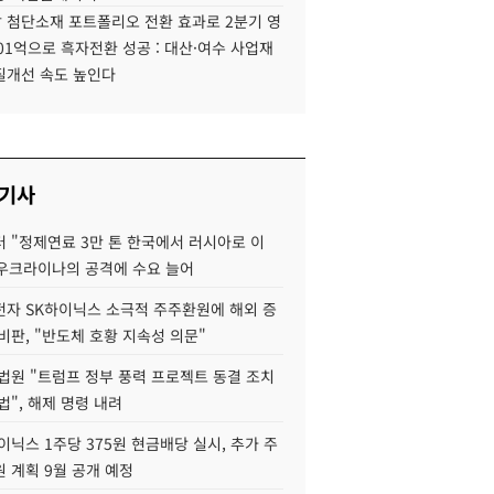
 첨단소재 포트폴리오 전환 효과로 2분기 영
01억으로 흑자전환 성공 : 대산·여수 사업재
질개선 속도 높인다
 기사
 "정제연료 3만 톤 한국에서 러시아로 이
 우크라이나의 공격에 수요 늘어
자 SK하이닉스 소극적 주주환원에 해외 증
비판, "반도체 호황 지속성 의문"
법원 "트럼프 정부 풍력 프로젝트 동결 조치
법", 해제 명령 내려
이닉스 1주당 375원 현금배당 실시, 추가 주
 계획 9월 공개 예정