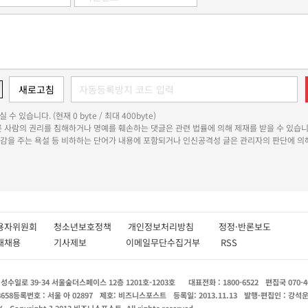
 수 있습니다. (현재 0 byte / 최대 400byte)
다른 사람의 권리를 침해하거나 명예를 훼손하는 댓글은 관련 법률에 의해 제재를 받을 수 있습니
쾌감을 주는 욕설 등 비하하는 단어가 내용에 포함되거나 인신공격성 글은 관리자의 판단에 의해
용자위원회
청소년보호정책
개인정보처리방침
정정·반론보도
인재채용
기사제보
이메일무단수집거부
RSS
수일로 39-34 서울숲더스페이스 12층 1201호-1203호
대표전화 : 1800-6522
편집국 070-4
8658
등록번호 : 서울 아 02897
제호: 비즈니스포스트
등록일: 2013.11.13
발행·편집인 : 강석
X
Copyright ? 2013 비즈니스포스트. All rights reserved.