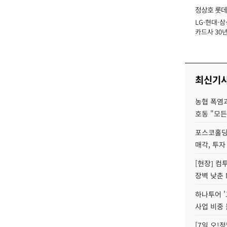
정상호 롯데
LG·현대·삼
장
카드사 30년
에 '초집중' 
최신기
농협 폭염과
호동 "모든
포스코홀딩
매각, 투자
[현장] 컴
장벽 낮춘 
하나투어 '
사업 비중 
[7일 오!